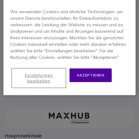
Hochleistungsfähiges, 10 m langes USB‑C
Verlängerungskabel – ideal für den Ausbau von
Wir verwenden Cookies und ähnliche Technologien, um
Microsoft Teams Rooms-Lösungen mit XCore Kit,
interaktiven Displays und AV-Peripherie.
unsere Dienste bereitzustellen, Ihr Einkaufserlebnis zu
verbessern, die Leistung der Website zu messen und zu
237,95 €
283,16 €
analysieren und um Inhalte und Anzeigen basierend auf
Inkl. MwSt.
Ihren Interessen anzuzeigen. Möchten Sie die genutzten
Anzahl
IN DEN WARENKORB
Cookies individuell einstellen oder mehr darüber erfahren,
wählen Sie bitte "Einstellungen bearbeiten". Für die
Nutzung aller Cookies, wählen Sie bitte "Akzeptieren".
ANGEBOT IN 4 STUNDEN
Einstellungen
AKZEPTIEREN
VERFÜGBARKEIT ANFRAGEN
bearbeiten
3 Jahre
Herstellergarantie
Hauptmerkmale