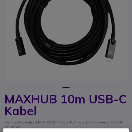
1
MAXHUB 10m USB-C
Zum Anfang der Bildgalerie springen
Kabel
Produkt-Referenz: MAXHXCOREKITUSBC // Hersteller-Referenz: XCORE
Kit USB-C