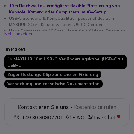
10 m Reichweite – ermöglicht flexible Platzierung von
Konsole, Kamera oder Computern im AV-Setup
USB‑C Standard & Kompatibilität – passt nahtlos zum
MAXHUB XCore Kit und weiteren USB‑C Geräten
Hohe Datenrate bis 10 Gbps – ideal für 4 K Video-Streaming
Mehr anzeigen
und schnelle Dateiübertragung
100 W Power Delivery‑Support – ermöglicht Aufladung und
Im Paket
Stromversorgung über ein Kabel
Robuste Bauweise – gesleevtes Kabel mit vergoldeten
1× MAXHUB 10 m USB‑C Verlängerungskabel (USB‑C zu
Steckern für maximale Langlebigkeit
USB‑C)
Plug & Play – ohne Treiberinstallation einsatzfähig
Zugentlastungs-Clip zur sicheren Fixierung
PoE-Integration – kompatibel mit PoE-über-USB-C-Lösungen
im MTR-Umfeld
Verpackung und technische Dokumentation
36 Monate Hersteller-Garantie – bietet Sicherheit und
Service im professionellen Einsatz
Kontaktieren Sie uns -
Kostenlos anrufen
+49 30 30807701
F.A.Q
Live Chat