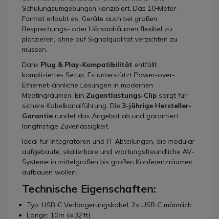
Schulungsumgebungen konzipiert. Das 10‑Meter-
Format erlaubt es, Geräte auch bei großen
Besprechungs- oder Hörsaalräumen flexibel zu
platzieren, ohne auf Signalqualität verzichten zu
müssen.
Dank
Plug & Play-Kompatibilität
entfällt
kompliziertes Setup. Es unterstützt Power-over-
Ethernet-ähnliche Lösungen in modernen
Meetingräumen. Ein
Zugentlastungs-Clip
sorgt für
sichere Kabelkanalführung. Die
3-jährige Hersteller-
Garantie
rundet das Angebot ab und garantiert
langfristige Zuverlässigkeit.
Ideal für Integratoren und IT-Abteilungen, die modular
aufgebaute, skalierbare und wartungsfreundliche AV-
Systeme in mittelgroßen bis großen Konferenzräumen
aufbauen wollen.
Technische Eigenschaften:
Typ: USB‑C Verlängerungskabel, 2× USB‑C männlich
Länge: 10 m (≈ 32 ft)