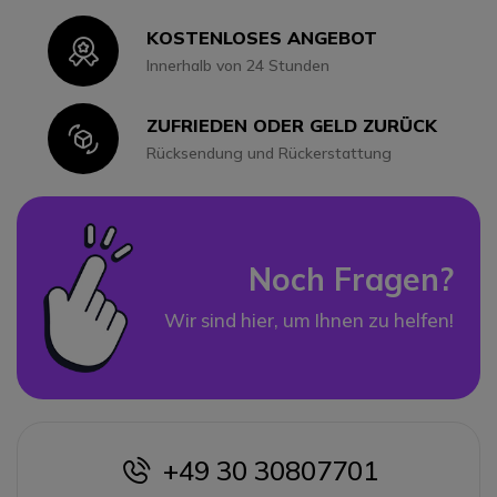
KOSTENLOSES ANGEBOT
Icon
Innerhalb von 24 Stunden
ZUFRIEDEN ODER GELD ZURÜCK
Icon
Rücksendung und Rückerstattung
Noch Fragen?
Wir sind hier, um Ihnen zu helfen!
+49 30 30807701
icon