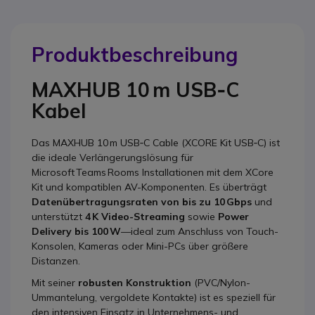
Produktbeschreibung
MAXHUB 10 m USB‑C
Kabel
Das MAXHUB 10 m USB‑C Cable (XCORE Kit USB‑C) ist
die ideale Verlängerungslösung für
Microsoft Teams Rooms Installationen mit dem XCore
Kit und kompatiblen AV-Komponenten. Es überträgt
Datenübertragungsraten von bis zu 10 Gbps
und
unterstützt
4 K Video-Streaming
sowie
Power
Delivery bis 100 W
—ideal zum Anschluss von Touch-
Konsolen, Kameras oder Mini-PCs über größere
Distanzen.
Mit seiner
robusten Konstruktion
(PVC/Nylon-
Ummantelung, vergoldete Kontakte) ist es speziell für
den intensiven Einsatz in Unternehmens- und