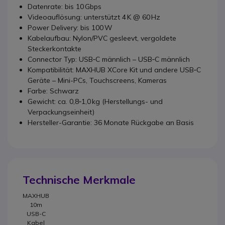
Datenrate: bis 10 Gbps
Videoauflösung: unterstützt 4 K @ 60 Hz
Power Delivery: bis 100 W
Kabelaufbau: Nylon/PVC gesleevt, vergoldete
Steckerkontakte
Connector Typ: USB‑C männlich – USB‑C männlich
Kompatibilität: MAXHUB XCore Kit und andere USB‑C
Geräte – Mini-PCs, Touchscreens, Kameras
Farbe: Schwarz
Gewicht: ca. 0,8‑1,0 kg (Herstellungs- und
Verpackungseinheit)
Hersteller-Garantie: 36 Monate Rückgabe an Basis
Technische Merkmale
MAXHUB
10m
USB-C
Kabel