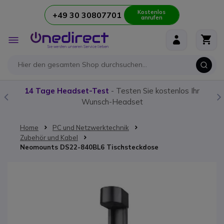
Kostenlos
+49 30 30807701
anrufen
Zum Inhalt springen
Navigation
umschalten
14 Tage Headset-Test
- Testen Sie kostenlos Ihr
Wunsch-Headset
Home
PC und Netzwerktechnik
Zubehör und Kabel
Neomounts DS22-840BL6 Tischsteckdose
Zum Ende der Bildgalerie springen