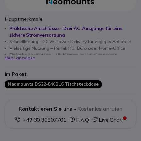
Hauptmerkmale
Praktische Anschlüsse – Drei AC-Ausgänge für eine
sichere Stromversorgung
Schnellladung – 20 W Power Delivery für zügiges Aufladen
Vielseitige Nutzung – Perfekt für Büro oder Home-Office
Einfache Installation – Mit Klemme im Handumdrehen
Mehr anzeigen
montierbar
Ordnungsgemäße Verkabelung – Kabelmanagement für
Im Paket
einen aufgeräumten Arbeitsplatz
Neomounts DS22-840BL6 Tischsteckdose
Kontaktieren Sie uns -
Kostenlos anrufen
+49 30 30807701
F.A.Q
Live Chat