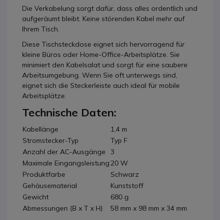
Die Verkabelung sorgt dafür, dass alles ordentlich und
aufgeräumt bleibt. Keine störenden Kabel mehr auf
Ihrem Tisch.
Diese Tischsteckdose eignet sich hervorragend für
kleine Büros oder Home-Office-Arbeitsplätze. Sie
minimiert den Kabelsalat und sorgt für eine saubere
Arbeitsumgebung. Wenn Sie oft unterwegs sind,
eignet sich die Steckerleiste auch ideal für mobile
Arbeitsplätze.
Technische Daten:
Kabellänge
1,4 m
Stromstecker-Typ
Typ F
Anzahl der AC-Ausgänge
3
Maximale Eingangsleistung
20 W
Produktfarbe
Schwarz
Gehäusematerial
Kunststoff
Gewicht
680 g
Abmessungen (B x T x H)
58 mm x 98 mm x 34 mm