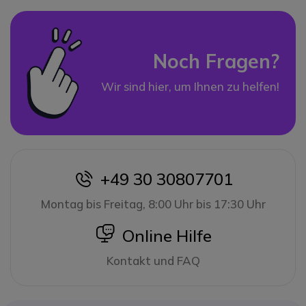
Noch Fragen?
Wir sind hier, um Ihnen zu helfen!
+49 30 30807701
icon
Montag bis Freitag, 8:00 Uhr bis 17:30 Uhr
icon
Online Hilfe
Kontakt und FAQ