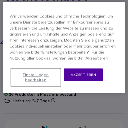
Produkt-Referenz: NEOCN88043 // Hersteller-Referenz: DS22-840BL6
Optimieren Sie Ihren Arbeitsplatz mit
Wir verwenden Cookies und ähnliche Technologien, um
leistungsstarken Anschlüssen.
unsere Dienste bereitzustellen, Ihr Einkaufserlebnis zu
verbessern, die Leistung der Website zu messen und zu
ERSPARNIS 6,00 €
analysieren und um Inhalte und Anzeigen basierend auf
47,25 €
Ihren Interessen anzuzeigen. Möchten Sie die genutzten
40,95 €
-
48,73 €
Inkl. MwSt.
Cookies individuell einstellen oder mehr darüber erfahren,
wählen Sie bitte "Einstellungen bearbeiten". Für die
Anzahl
IN DEN WARENKORB
Nutzung aller Cookies, wählen Sie bitte "Akzeptieren".
ANGEBOT IN 4 STUNDEN
Einstellungen
AKZEPTIEREN
bearbeiten
Nicht lieferbar
16 Produkte im Plattformbestand
Lieferung:
5-7 Tage