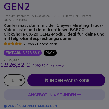
GEN2
Produkt-Referenz: BARCOCXG2ODBAR60 // Hersteller-Referenz:
ODWCAMBAR60
Konferenzsystem mit der Cleyver Meeting Track-
Videoleiste und dem drahtlosen BARCO
ClickShare CX-20 GEN2-Modul, ideal für kleine und
mittelgroße Besprechungsräume.
5.0 von 2 Rezensionen
ERSPARNIS 378,68 €
PACK
2.305,00 €
1.926,32 €
-
2.292,32 €
Inkl. MwSt.
Anzahl
IN DEN WARENKORB
ANGEBOT IN 4 STUNDEN
VERFÜGBARKEIT ANFRAGEN