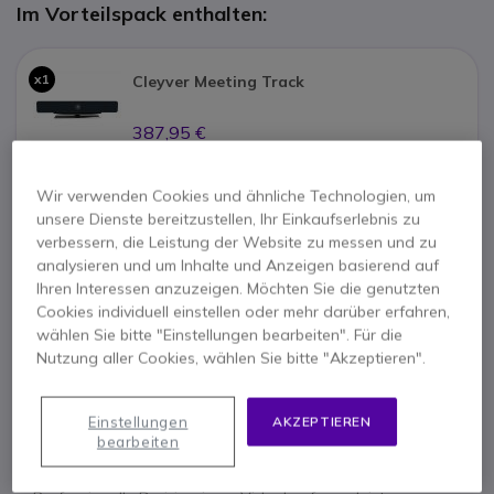
Im Vorteilspack enthalten:
x1
Cleyver Meeting Track
387,95 €
Wir verwenden Cookies und ähnliche Technologien, um
x1
BARCO ClickShare CX-20 Gen2
unsere Dienste bereitzustellen, Ihr Einkaufserlebnis zu
verbessern, die Leistung der Website zu messen und zu
1.538,37 €
analysieren und um Inhalte und Anzeigen basierend auf
Ihren Interessen anzuzeigen. Möchten Sie die genutzten
Cookies individuell einstellen oder mehr darüber erfahren,
wählen Sie bitte "Einstellungen bearbeiten". Für die
Nutzung aller Cookies, wählen Sie bitte "Akzeptieren".
1 Jahr
Herstellergarantie
Einstellungen
AKZEPTIEREN
Hauptmerkmale
bearbeiten
Cleyver Meeting Track