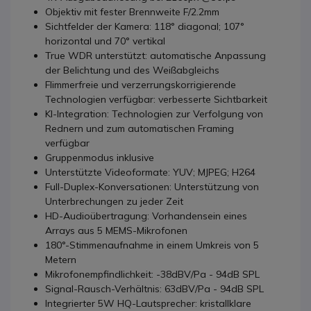
Objektiv mit fester Brennweite F/2.2mm
Sichtfelder der Kamera: 118° diagonal; 107°
horizontal und 70° vertikal
True WDR unterstützt: automatische Anpassung
der Belichtung und des Weißabgleichs
Flimmerfreie und verzerrungskorrigierende
Technologien verfügbar: verbesserte Sichtbarkeit
KI-Integration: Technologien zur Verfolgung von
Rednern und zum automatischen Framing
verfügbar
Gruppenmodus inklusive
Unterstützte Videoformate: YUV; MJPEG; H264
Full-Duplex-Konversationen: Unterstützung von
Unterbrechungen zu jeder Zeit
HD-Audioübertragung: Vorhandensein eines
Arrays aus 5 MEMS-Mikrofonen
180°-Stimmenaufnahme in einem Umkreis von 5
Metern
Mikrofonempfindlichkeit: -38dBV/Pa - 94dB SPL
Signal-Rausch-Verhältnis: 63dBV/Pa - 94dB SPL
Integrierter 5W HQ-Lautsprecher: kristallklare