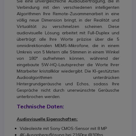
Sie eine unvergleichliche Audioübertragung, die in
Verbindung mit den verschiedenen intelligenten
Algorithmen Ihre Remote-Zusammenarbeit in eine
völlig neue Dimension bringt, in der Realität und
Virtualität zu verschmelzen scheinen. Diese
audiovisuelle Lösung arbeitet mit Full-Duplex und
überträgt alle Ihre Worte präzise über die 5
omnidirektionalen MEMS-Mikrofone, die in einem
Umkreis von 5 Metern alle Stimmen in einem Winkel
von 180° aufnehmen können, während der
eingebaute 5W-HQ-Lautsprecher die Worte Ihrer
Mitarbeiter kristallklar wiedergibt. Die KI-gestützten
Audioalgorithmen unterdrücken
Hintergrundgeräusche und Echos, sodass Ihre
Gespräche nicht durch unerwünschte Geräusche
unterbrochen werden.
Technische Daten:
Audiovisuelle Eigenschaften:
Videoleiste mit Sony CMOS-Sensor mit 8 MP
4K-Ausgabeauflösung bei 2160px @30fps