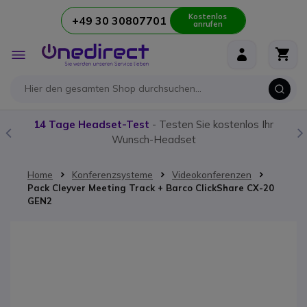
Kostenlos
+49 30 30807701
anrufen
Zum Inhalt springen
Navigation
umschalten
14 Tage Headset-Test
- Testen Sie kostenlos Ihr
Wunsch-Headset
Home
Konferenzsysteme
Videokonferenzen
Pack Cleyver Meeting Track + Barco ClickShare CX-20
GEN2
Zum Ende der Bildgalerie springen