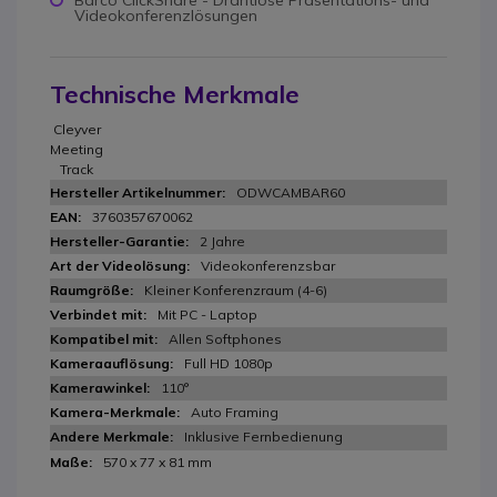
Barco ClickShare - Drahtlose Präsentations- und
Videokonferenzlösungen
Technische Merkmale
Cleyver
Meeting
Track
ODWCAMBAR60
3760357670062
2 Jahre
Videokonferenzsbar
Kleiner Konferenzraum (4-6)
Mit PC - Laptop
Allen Softphones
Full HD 1080p
110°
Auto Framing
Inklusive Fernbedienung
570 x 77 x 81 mm