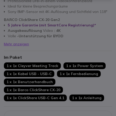
Professionelle Drei-in-einem-Videokonferenzleiste
Ideal für kleine Besprechungsräume
Sony 8MP-Sensor mit 4K-Auflösung und Sichtfeld von 118°
BARCO ClickShare CX-20 Gen2
5 Jahre Garantie (mit SmartCare Registrierung)*
Ausgabeauflösung
Video
: 4K
Volle
-Unterstützung für BYOD
Mehr anzeigen
Im Paket
1 x 1x Cleyver Meeting Track
1 x 1x Power System
1 x 1x Kabel USB - USB-C
1 x 1x Fernbedienung
1 x 1x Benutzerhandbuch
1 x 1x Barco ClickShare CX-20
1 x 1x ClickShare USB-C Gen 4.1
1 x 1x Anleitung