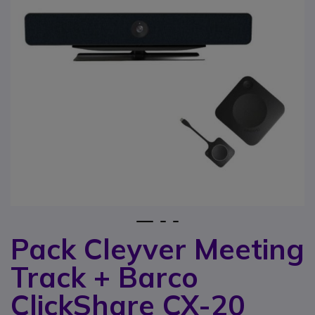
1
2
3
Pack Cleyver Meeting
Zum Anfang der Bildgalerie springen
Track + Barco
ClickShare CX-20