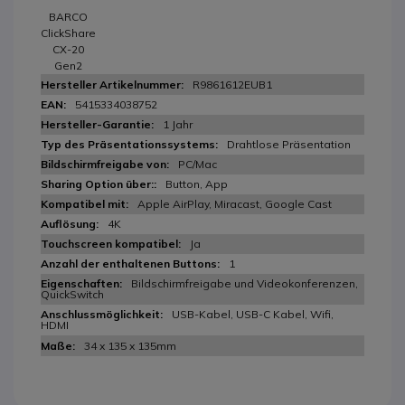
BARCO
ClickShare
CX-20
Gen2
R9861612EUB1
5415334038752
1 Jahr
Drahtlose Präsentation
PC/Mac
Button, App
Apple AirPlay, Miracast, Google Cast
4K
Ja
1
Bildschirmfreigabe und Videokonferenzen,
QuickSwitch
USB-Kabel, USB-C Kabel, Wifi,
HDMI
34 x 135 x 135mm