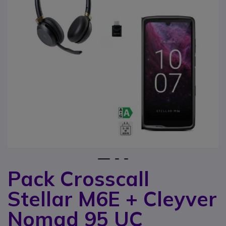
1
2
3
Pack Crosscall
Zum Anfang der Bildgalerie springen
Stellar M6E + Cleyver
Nomad 95 UC