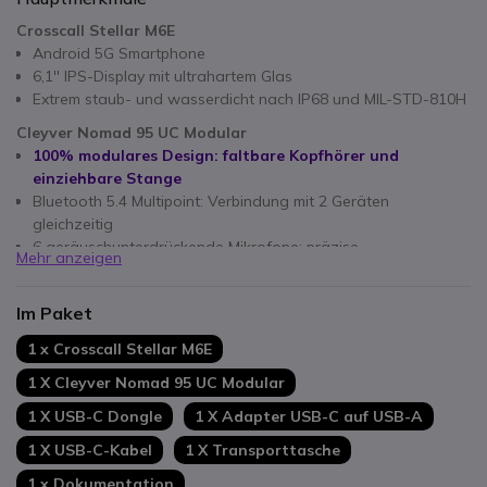
Crosscall Stellar M6E
Android 5G Smartphone
6,1'' IPS-Display mit ultrahartem Glas
Extrem staub- und wasserdicht nach IP68 und MIL-STD-810H
Cleyver Nomad 95 UC Modular
100% modulares Design: faltbare Kopfhörer und
einziehbare Stange
Bluetooth 5.4 Multipoint: Verbindung mit 2 Geräten
gleichzeitig
6 geräuschunterdrückende Mikrofone: präzise
Mehr anzeigen
Spracherfassung
Im Paket
1 x Crosscall Stellar M6E
1 X Cleyver Nomad 95 UC Modular
1 X USB-C Dongle
1 X Adapter USB-C auf USB-A
1 X USB-C-Kabel
1 X Transporttasche
1 x Dokumentation