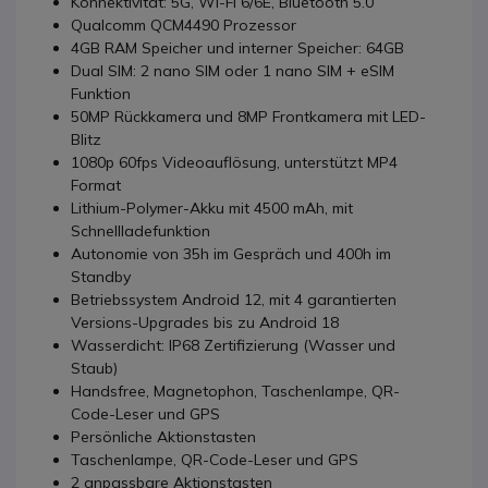
Konnektivität: 5G, Wi-Fi 6/6E, Bluetooth 5.0
Qualcomm QCM4490 Prozessor
4GB RAM Speicher und interner Speicher: 64GB
Dual SIM: 2 nano SIM oder 1 nano SIM + eSIM
Funktion
50MP Rückkamera und 8MP Frontkamera mit LED-
Blitz
1080p 60fps Videoauflösung, unterstützt MP4
Format
Lithium-Polymer-Akku mit 4500 mAh, mit
Schnellladefunktion
Autonomie von 35h im Gespräch und 400h im
Standby
Betriebssystem Android 12, mit 4 garantierten
Versions-Upgrades bis zu Android 18
Wasserdicht: IP68 Zertifizierung (Wasser und
Staub)
Handsfree, Magnetophon, Taschenlampe, QR-
Code-Leser und GPS
Persönliche Aktionstasten
Taschenlampe, QR-Code-Leser und GPS
2 anpassbare Aktionstasten