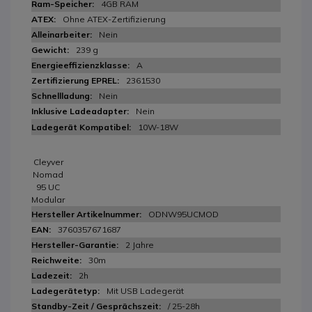
4GB RAM
Ohne ATEX-Zertifizierung
Nein
239 g
A
2361530
Nein
Nein
10W-18W
Cleyver
Nomad
95 UC
Modular
ODNW95UCMOD
3760357671687
2 Jahre
30m
2h
Mit USB Ladegerät
/ 25-28h