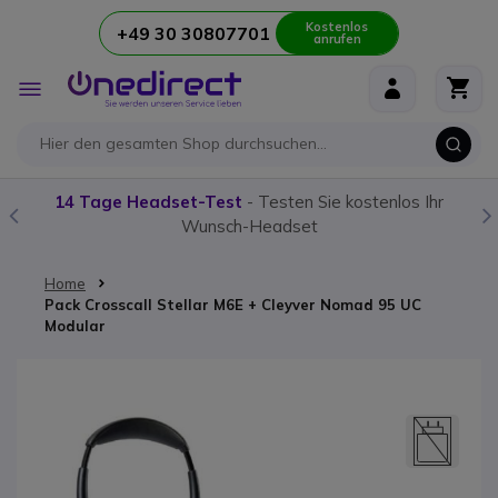
Kostenlos
+49 30 30807701
anrufen
Zum Inhalt springen
Navigation
umschalten
14 Tage Headset-Test
- Testen Sie kostenlos Ihr
Wunsch-Headset
Home
Pack Crosscall Stellar M6E + Cleyver Nomad 95 UC
Modular
Zum Ende der Bildgalerie springen