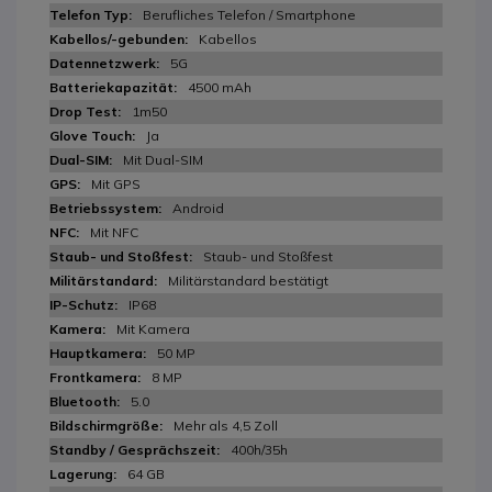
Berufliches Telefon / Smartphone
Kabellos
5G
4500 mAh
1m50
Ja
Mit Dual-SIM
Mit GPS
Android
Mit NFC
Staub- und Stoßfest
Militärstandard bestätigt
IP68
Mit Kamera
50 MP
8 MP
5.0
Mehr als 4,5 Zoll
400h/35h
64 GB