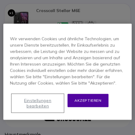
Crosscall Stellar M6E
x1
287,07 €
10-18
W
Wir verwenden Cookies und ähnliche Technologien, um
unsere Dienste bereitzustellen, Ihr Einkaufserlebnis zu
Cleyver Nomad 95 UC Modular
x1
verbessern, die Leistung der Website zu messen und zu
analysieren und um Inhalte und Anzeigen basierend auf
Ihren Interessen anzuzeigen. Möchten Sie die genutzten
5-7.5
126,05 €
W
usb pd
Cookies individuell einstellen oder mehr darüber erfahren,
wählen Sie bitte "Einstellungen bearbeiten". Für die
Nutzung aller Cookies, wählen Sie bitte "Akzeptieren".
2 Jahre
Herstellergarantie
Einstellungen
AKZEPTIEREN
bearbeiten
Hauptmerkmale