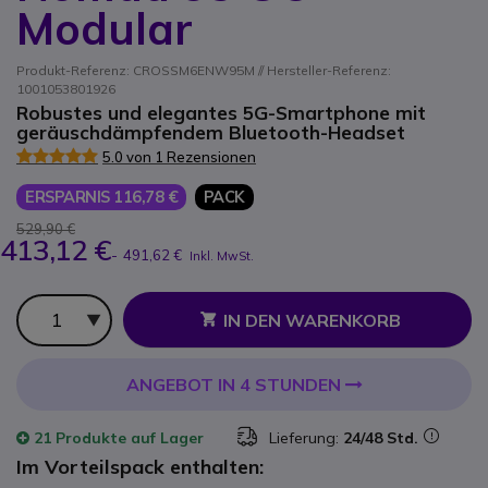
Modular
Produkt-Referenz: CROSSM6ENW95M // Hersteller-Referenz:
1001053801926
Robustes und elegantes 5G-Smartphone mit
geräuschdämpfendem Bluetooth-Headset
5.0 von 1 Rezensionen
ERSPARNIS 116,78 €
PACK
529,90 €
413,12 €
-
491,62 €
Inkl. MwSt.
Anzahl
IN DEN WARENKORB
ANGEBOT IN 4 STUNDEN
21 Produkte
auf Lager
Lieferung:
24/48 Std.
Im Vorteilspack enthalten: