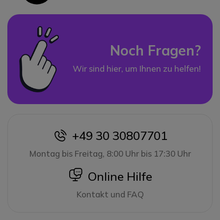
Noch Fragen?
Wir sind hier, um Ihnen zu helfen!
+49 30 30807701
icon
Montag bis Freitag, 8:00 Uhr bis 17:30 Uhr
icon
Online Hilfe
Kontakt und FAQ