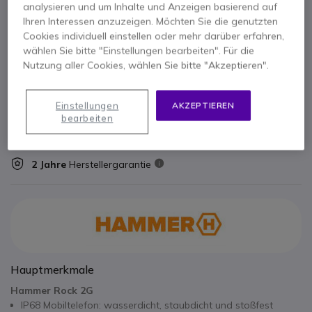
analysieren und um Inhalte und Anzeigen basierend auf
42,63 €
Ihren Interessen anzuzeigen. Möchten Sie die genutzten
Cookies individuell einstellen oder mehr darüber erfahren,
wählen Sie bitte "Einstellungen bearbeiten". Für die
Cleyver Nomad Headset UC
Nutzung aller Cookies, wählen Sie bitte "Akzeptieren".
x1
48,45 €
5-7.5
Einstellungen
AKZEPTIEREN
W
bearbeiten
2 Jahre
Herstellergarantie
Hauptmerkmale
Hammer Rock 2G
IP68 Mobiltelefon: wasserdicht, staubdicht und stoßfest