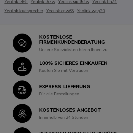
Yealink t46s
Yealink t57w
Yealink sip t54w
Yealink bh74
Yealink lautsprecher
Yealink cpw65
Yealink wpp20
KOSTENLOSE
Icon
FIRMENKUNDENBERATUNG
Unsere Spezialisten hören Ihnen zu
100% SICHERES EINKAUFEN
Icon
Kaufen Sie mit Vertrauen
EXPRESS-LIEFERUNG
Icon
Für alle Bestellungen
KOSTENLOSES ANGEBOT
Icon
Innerhalb von 24 Stunden