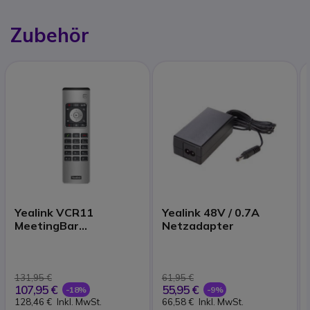
Zubehör
Yealink VCR11
Yealink 48V / 0.7A
MeetingBar
Netzadapter
Fernbedienung A20
und A30
131,95 €
61,95 €
107,95 €
55,95 €
-18%
-9%
128,46 €
Inkl. MwSt.
66,58 €
Inkl. MwSt.