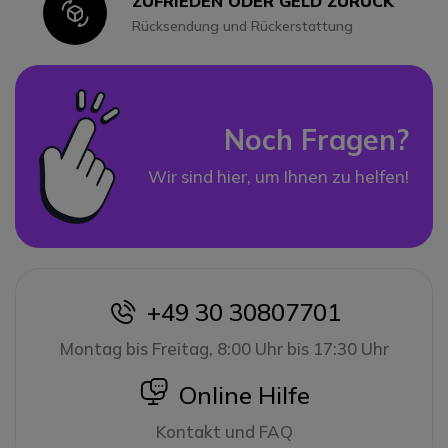
ZUFRIEDEN ODER GELD ZURÜCK
Icon
Rücksendung und Rückerstattung
Noch Fragen?
Wir sind hier, um Ihnen zu helfen!
+49 30 30807701
icon
Montag bis Freitag, 8:00 Uhr bis 17:30 Uhr
icon
Online Hilfe
Kontakt und FAQ