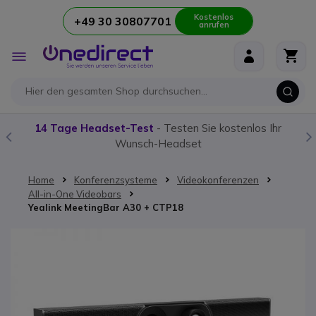
Kostenlos
+49 30 30807701
anrufen
Zum Inhalt springen
Navigation
umschalten
14 Tage Headset-Test
- Testen Sie kostenlos Ihr
Wunsch-Headset
Home
Konferenzsysteme
Videokonferenzen
All-in-One Videobars
Yealink MeetingBar A30 + CTP18
Zum Ende der Bildgalerie springen