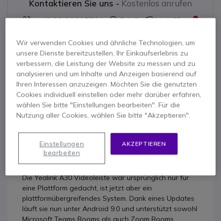
Kontaktieren Sie uns -
Kostenlos anrufen
+49 30 30807701
F.A.Q
Live Chat
Wir verwenden Cookies und ähnliche Technologien, um
unsere Dienste bereitzustellen, Ihr Einkaufserlebnis zu
verbessern, die Leistung der Website zu messen und zu
analysieren und um Inhalte und Anzeigen basierend auf
Produktbeschreibung
Ihren Interessen anzuzeigen. Möchten Sie die genutzten
Cookies individuell einstellen oder mehr darüber erfahren,
wählen Sie bitte "Einstellungen bearbeiten". Für die
Yealink MeetingBar A30 +
Nutzung aller Cookies, wählen Sie bitte "Akzeptieren".
CTP18: Für
plattformübergreifende
Einstellungen
AKZEPTIEREN
Kommunikation
bearbeiten
Die Yealink A30 Videoleiste war ursprünglich nur für
eine Plattform gedacht, ist jetzt aber ein
plattformübergreifendes System. Dank eines Updates
läuft sie nun unter Android 9.0 und unterstützt sowohl
Microsoft Teams Rooms als auch Zoom Rooms,