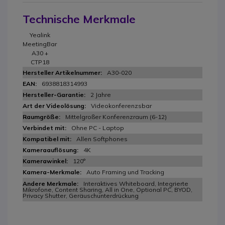
Technische Merkmale
Yealink
MeetingBar
A30 +
CTP18
A30-020
6938818314993
2 Jahre
Videokonferenzsbar
Mittelgroßer Konferenzraum (6-12)
Ohne PC - Laptop
Allen Softphones
4K
120°
Auto Framing und Tracking
Interaktives Whiteboard, Integrierte
Mikrofone, Content Sharing, All in One, Optional PC, BYOD,
Privacy Shutter, Geräuschunterdrückung