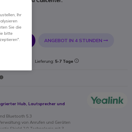
 für Büros und Callcenter.
tellen, Ihr
alysieren
t.
ten Sie die
e bitte
zeptieren".
ANGEBOT IN 4 STUNDEN
 WARENKORB
mbestand
Lieferung:
5-7 Tage
egrierter Hub, Lautsprecher und
und Bluetooth 5.3
e Verwaltung von Anrufen und Geräten
ustic Shield 2.0-Technologie mit 3