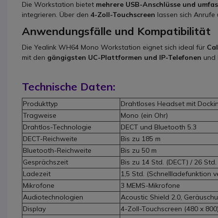
Die Workstation bietet
mehrere USB-Anschlüsse und umfas
integrieren. Über den
4-Zoll-Touchscreen
lassen sich Anrufe u
Anwendungsfälle und Kompatibilität
Die Yealink WH64 Mono Workstation eignet sich ideal für
Cal
mit den
gängigsten UC-Plattformen und IP-Telefonen
und b
Technische Daten:
Produkttyp
Drahtloses Headset mit Docki
Tragweise
Mono (ein Ohr)
Drahtlos-Technologie
DECT und Bluetooth 5.3
DECT-Reichweite
Bis zu 185 m
Bluetooth-Reichweite
Bis zu 50 m
Gesprächszeit
Bis zu 14 Std. (DECT) / 26 Std.
Ladezeit
1,5 Std. (Schnellladefunktion v
Mikrofone
3 MEMS-Mikrofone
Audiotechnologien
Acoustic Shield 2.0, Geräusch
Display
4-Zoll-Touchscreen (480 x 800