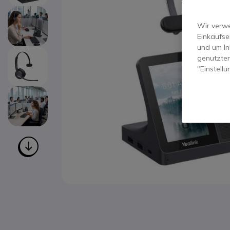
Wir verwe
Einkaufse
und um In
genutzten
"Einstell
Zum Anfang der Bildgalerie springen