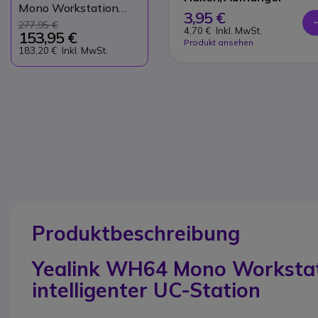
Mono Workstation
3,95 €
DECT-Bluetooth-
277,95 €
4,70 €
Inkl. MwSt.
Headset
153,95 €
Produkt ansehen
183,20 €
Inkl. MwSt.
Produktbeschreibung
Yealink WH64 Mono Workstati
intelligenter UC-Station