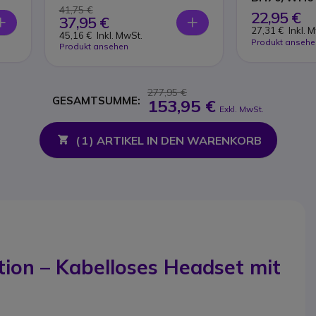
41,75 €
22,95 €
37,95 €
27,31 €
Inkl. 
45,16 €
Inkl. MwSt.
Produkt ansehe
Produkt ansehen
277,95 €
GESAMTSUMME:
153,95 €
Exkl. MwSt.
(
1
) ARTIKEL IN DEN WARENKORB
on – Kabelloses Headset mit