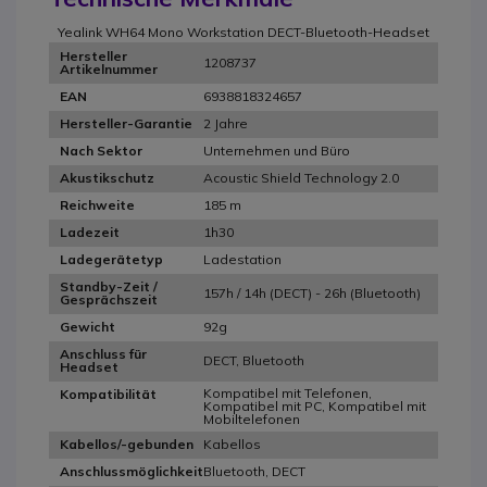
Yealink WH64 Mono Workstation DECT-Bluetooth-Headset
Hersteller
1208737
Artikelnummer
6938818324657
EAN
2 Jahre
Hersteller-Garantie
Unternehmen und Büro
Nach Sektor
Acoustic Shield Technology 2.0
Akustikschutz
185 m
Reichweite
1h30
Ladezeit
Ladestation
Ladegerätetyp
Standby-Zeit /
157h / 14h (DECT) - 26h (Bluetooth)
Gesprächszeit
92g
Gewicht
Anschluss für
DECT, Bluetooth
Headset
Kompatibel mit Telefonen,
Kompatibilität
Kompatibel mit PC, Kompatibel mit
Mobiltelefonen
Kabellos
Kabellos/-gebunden
Bluetooth, DECT
Anschlussmöglichkeit