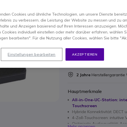
optimiertem Audio. Ideal
ERSPARNIS 124,00 €
nden Cookies und ähnliche Technologien, um unsere Dienste bereitzus
277,95 €
rlebnis zu verbessern, die Leistung der Website zu messen und zu an
153,95 €
-
183,20 €
Inkl. MwS
halte und Anzeigen basierend auf Ihren Interessen anzuzeigen. Möch
 Cookies individuell einstellen oder mehr darüber erfahren, wählen Si
Anzahl
ungen bearbeiten". Für die Nutzung aller Cookies, wählen Sie bitte "Ak
IN DEN
Nicht lieferbar
Einstellungen bearbeiten
AKZEPTIEREN
100+ Produkte im Plattfor
2 Jahre
Herstellergarantie
Hauptmerkmale
All-in-One-UC-Station: int
Touchscreen
Hybride Konnektivität: DECT 
4-Zoll-Touchscreen: intuitiv
Optimierte Audioqualität: Aco
Mehr anzeigen