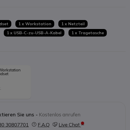
ten: PC und Telefon gleichzeitig
6 Stunden über Bluetooth und
dset
1 x Workstation
1 x Netzteil
 m über DECT
1 x USB-C-zu-USB-A-Kabel
1 x Tragetasche
orkstation 
adset
.
tieren Sie uns -
Kostenlos anrufen
30 30807701
F.A.Q
Live Chat