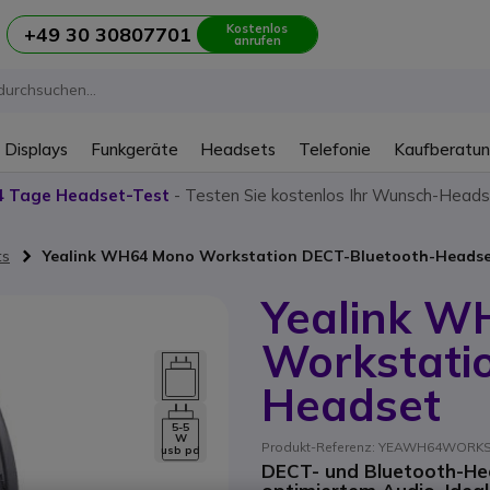
Kostenlos
+49 30 30807701
anrufen
 Displays
Funkgeräte
Headsets
Telefonie
Kaufberatu
4 Tage Headset-Test
- Testen Sie kostenlos Ihr Wunsch-Heads
ts
Yealink WH64 Mono Workstation DECT-Bluetooth-Heads
Yealink W
Workstati
Headset
5-5
W
Produkt-Referenz: YEAWH64WORKSTM
usb pd
DECT- und Bluetooth-Hea