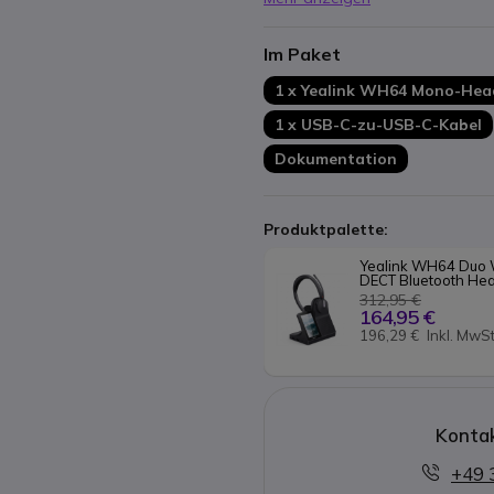
Mikrofonen
Verbindung mit mehreren Gerä
Im Paket
Lange Akkulaufzeit: bis zu 2
Schnellladefunktion
1 x Yealink WH64 Mono-Hea
Große Reichweite: bis zu 185
1 x USB-C-zu-USB-C-Kabel
Dokumentation
Produktpalette:
Yealink WH64 Duo W
DECT Bluetooth He
312,95 €
164,95 €
196,29 €
Inkl. MwSt
Kontak
+49 