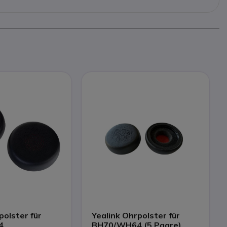
polster für
Yealink Ohrpolster für
4
BH70/WH64 (5 Paare)