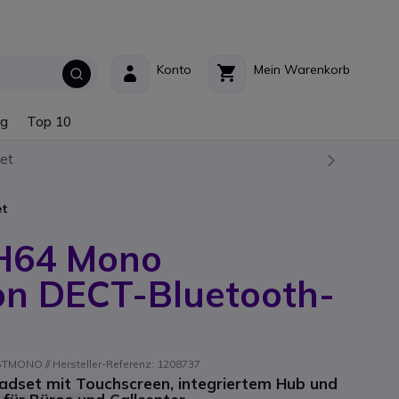
Konto
Mein Warenkorb
ng
Top 10
et
et
H64 Mono
on DECT-Bluetooth-
ONO // Hersteller-Referenz: 1208737
dset mit Touchscreen, integriertem Hub und