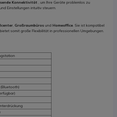
sende Konnektivität
, um Ihre Geräte problemlos zu
nd Einstellungen intuitiv steuern.
lcenter
,
Großraumbüros
und
Homeoffice
. Sie ist kompatibel
ietet somit große Flexibilität in professionellen Umgebungen.
ngstation
 (Bluetooth)
erfügbar)
unterdrückung
)