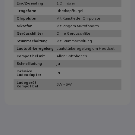
1 Ohrhörer
Ein-/Zweiohrig
Überkopfbügel
Trageform
Mit Kunstleder Ohrpolster
Ohrpolster
Mit langem Mikrofonarm
Mikrofon
Ohne Geräuschfilter
Geräuschfilter
Mit Stummschaltung
Stummschaltung
Lautstärkeregelung am Headset
Lautstärkeregelung
Allen Softphones
Kompatibel mit
Ja
Schnellladung
Inklusive
Ja
Ladeadapter
Ladegerät
5W - 5W
Kompatibel