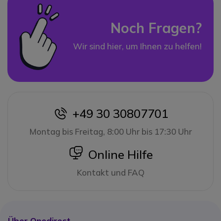
Noch Fragen?
Wir sind hier, um Ihnen zu helfen!
+49 30 30807701
icon
Montag bis Freitag, 8:00 Uhr bis 17:30 Uhr
icon
Online Hilfe
Kontakt und FAQ
Über Onedirect