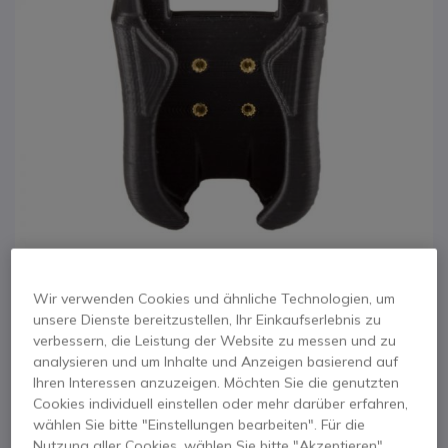
Wir verwenden Cookies und ähnliche Technologien, um
unsere Dienste bereitzustellen, Ihr Einkaufserlebnis zu
1
2
3
4
5
Schutz- und
verbessern, die Leistung der Website zu messen und zu
Zum Anfang der Bildgalerie springen
analysieren und um Inhalte und Anzeigen basierend auf
Haltegehäuse für
Ihren Interessen anzuzeigen. Möchten Sie die genutzten
Cookies individuell einstellen oder mehr darüber erfahren,
Saveo Pocket Scan
wählen Sie bitte "Einstellungen bearbeiten". Für die
Nutzung aller Cookies, wählen Sie bitte "Akzeptieren".