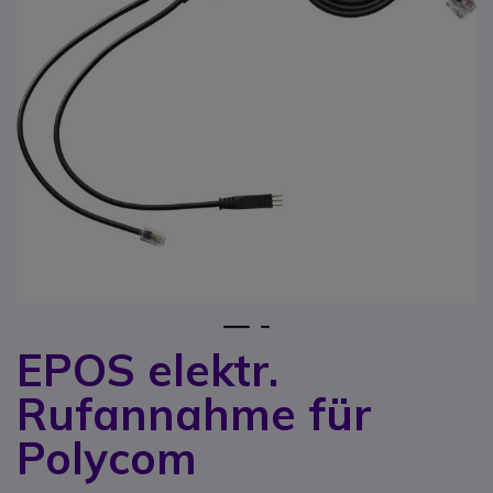
1
2
EPOS elektr.
Zum Anfang der Bildgalerie springen
Rufannahme für
Polycom