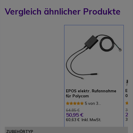
Vergleich ähnlicher Produkte
EHS
EPOS elektr. Rufannahme
01 
für Polycom
5 von 3
Rezensionen
37,
64,85 €
29,
50,95 €
35,
60,63 €
Inkl. MwSt.
ZUBEHÖRTYP