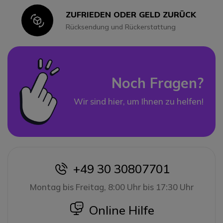
ZUFRIEDEN ODER GELD ZURÜCK
Icon
Rücksendung und Rückerstattung
Noch Fragen?
Wir sind hier, um Ihnen zu helfen!
+49 30 30807701
icon
Montag bis Freitag, 8:00 Uhr bis 17:30 Uhr
icon
Online Hilfe