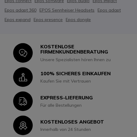
Epos connect
Epos software
Epos audio
Epos impact
Epos adapt 360
EPOS Sennheiser Headsets
Epos adapt
Epos expand
Epos presence
Epos dongle
KOSTENLOSE
Icon
FIRMENKUNDENBERATUNG
Unsere Spezialisten hören Ihnen zu
100% SICHERES EINKAUFEN
Icon
Kaufen Sie mit Vertrauen
EXPRESS-LIEFERUNG
Icon
Für alle Bestellungen
KOSTENLOSES ANGEBOT
Icon
Innerhalb von 24 Stunden