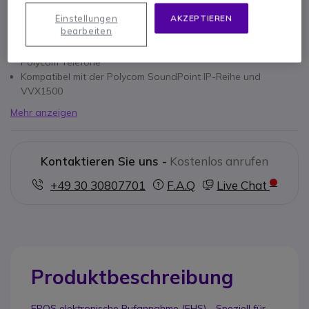
Einstellungen
AKZEPTIEREN
Hauptmerkmale
bearbeiten
Kabel für elektr. Rufannahme aus der Distanz (EHS) für
Polycom Telefone
Kompatibel mit der Polycom SoundPoint IP-Reihe und
VVX1500
Mehr anzeigen
Kontaktieren Sie uns -
Kostenlos anrufen
+49 30 30807701
F.A.Q
Live Chat
Produktbeschreibung
EPOS elektronische Rufannahme (EHS) - Speziell für