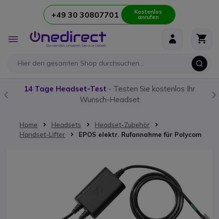
Kostenlos
+49 30 30807701
anrufen
Zum Inhalt springen
Navigation
umschalten
14 Tage Headset-Test
- Testen Sie kostenlos Ihr
Wunsch-Headset
Home
Headsets
Headset-Zubehör
Handset-Lifter
EPOS elektr. Rufannahme für Polycom
Zum Ende der Bildgalerie springen