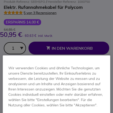
Produkt-Referenz: SEEHSPO // Hersteller-Referenz: 1000750
Elektr. Rufannahmekabel für Polycom
5 von 3 Rezensionen
ERSPARNIS 14,00 €
64,85 €
50,95 €
-
60,63 €
Inkl. MwSt.
Anzahl
IN DEN WARENKORB
ANGEBOT IN 4 STUNDEN
Wir verwenden Cookies und ähnliche Technologien, um
unsere Dienste bereitzustellen, Ihr Einkaufserlebnis zu
VERFÜGBARKEIT ANFRAGEN
verbessern, die Leistung der Website zu messen und zu
analysieren und um Inhalte und Anzeigen basierend auf
2 Jahre
Herstellergarantie
Ihren Interessen anzuzeigen. Möchten Sie die genutzten
Cookies individuell einstellen oder mehr darüber erfahren,
wählen Sie bitte "Einstellungen bearbeiten". Für die
Nutzung aller Cookies, wählen Sie bitte "Akzeptieren".