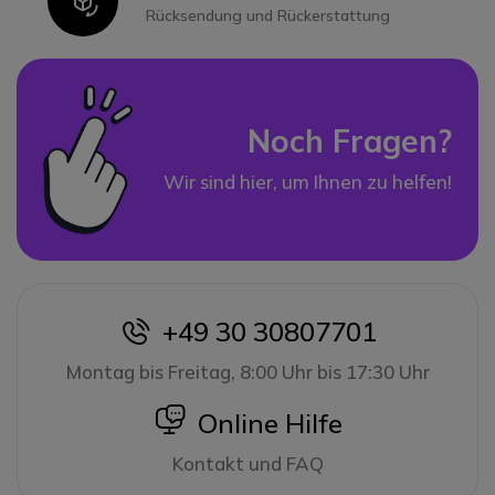
Icon
Rücksendung und Rückerstattung
Noch Fragen?
Wir sind hier, um Ihnen zu helfen!
+49 30 30807701
icon
Montag bis Freitag, 8:00 Uhr bis 17:30 Uhr
icon
Online Hilfe
Kontakt und FAQ