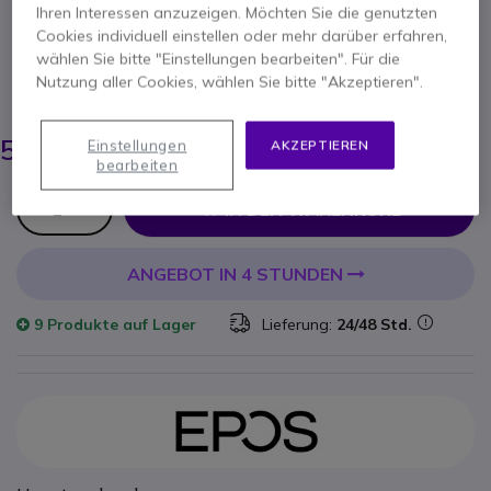
Produkt-Referenz: SEYMUTE // Hersteller-Referenz: 1000761
Ihren Interessen anzuzeigen. Möchten Sie die genutzten
Trainingskabel: 2x Mithören, 2x Sprechen
Cookies individuell einstellen oder mehr darüber erfahren,
5 von 1 Rezensionen
wählen Sie bitte "Einstellungen bearbeiten". Für die
Nutzung aller Cookies, wählen Sie bitte "Akzeptieren".
ERSPARNIS 9,00 €
60,45 €
51,95 €
Einstellungen
AKZEPTIEREN
-
61,82 €
Inkl. MwSt.
bearbeiten
Anzahl
IN DEN WARENKORB
ANGEBOT IN 4 STUNDEN
9 Produkte
auf Lager
Lieferung:
24/48 Std.