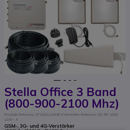
1
2
3
4
Stella Office 3 Band
Zum Anfang der Bildgalerie springen
(800-900-2100 Mhz)
Produkt-Referenz: ST1002LGW4P // Hersteller-Referenz: SD-RP-1002
LGW - 4
GSM-, 3G- und 4G-Verstärker