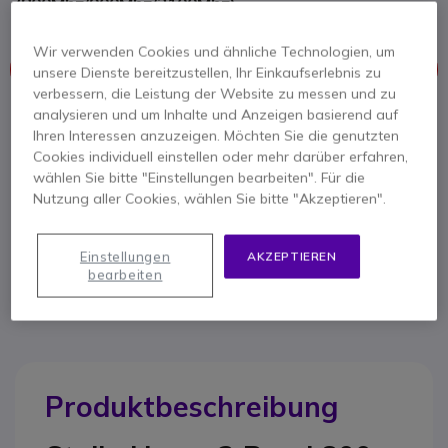
(800Mhz/900Mhz/2100Mhz)
Wir verwenden Cookies und ähnliche Technologien, um
Dieses Produkt wird nicht mehr hergestellt
unsere Dienste bereitzustellen, Ihr Einkaufserlebnis zu
verbessern, die Leistung der Website zu messen und zu
analysieren und um Inhalte und Anzeigen basierend auf
Hier finden Sie eine Übersicht ähnlicher Produkte.
Ihren Interessen anzuzeigen. Möchten Sie die genutzten
Cookies individuell einstellen oder mehr darüber erfahren,
Ähnliche Produkte prüfen
wählen Sie bitte "Einstellungen bearbeiten". Für die
Nutzung aller Cookies, wählen Sie bitte "Akzeptieren".
Kontaktieren Sie uns -
Kostenlos anrufen
Einstellungen
AKZEPTIEREN
+49 30 30807701
F.A.Q
Live Chat
bearbeiten
Produktbeschreibung