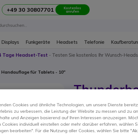
Kostenlos
+49 30 30807701
anrufen
 Displays
Funkgeräte
Headsets
Telefonie
Kaufberatu
4 Tage Headset-Test
- Testen Sie kostenlos Ihr Wunsch-Heads
Handauflage für Tablets - 10''
Thunderbo
für Tablets
nden Cookies und ähnliche Technologien, um unsere Dienste bereitzus
rlebnis zu verbessern, die Leistung der Website zu messen und zu an
Produkt-Referenz: THUN1610090 // H
halte und Anzeigen basierend auf Ihren Interessen anzuzeigen. Möch
5-1 Handheld-Ständer (Ha
 Cookies individuell einstellen oder mehr darüber erfahren, wählen Si
Tablets
ungen bearbeiten". Für die Nutzung aller Cookies, wählen Sie bitte "Ak