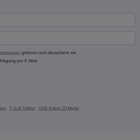
timmungen
gelesen und akzeptiere sie.
htigung per E-Mail
irm
7-Zoll-Tablet
USB-Kabel 10 Meter