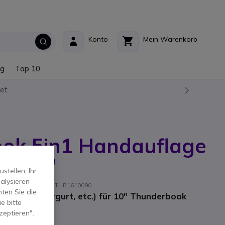
Konto
Mein Warenkorb
ng
Top 10
et
ok 5in1 Handauflage
 - 10''
tellen, Ihr
alysieren
ersteller-Referenz: THB1610090
ten Sie die
nd, Schultergurt, etc.) für 10" Thunderbook
e bitte
zeptieren".