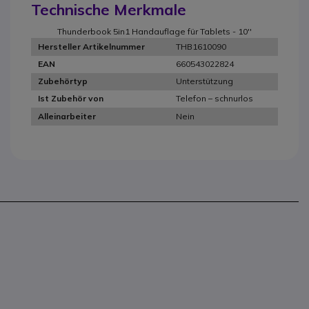
Technische Merkmale
Thunderbook 5in1 Handauflage für Tablets - 10''
THB1610090
Hersteller Artikelnummer
660543022824
EAN
Unterstützung
Zubehörtyp
Telefon – schnurlos
Ist Zubehör von
Nein
Alleinarbeiter