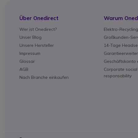
Über Onedirect
Warum Onedi
Wer ist Onedirect?
Elektro-Recyclin
Unser Blog
Großkunden-Serv
Unsere Hersteller
14-Tage Headset
Impressum
Garantieerweite
Glossar
Geschäftskonto e
AGB
Corporate social
responsability
Nach Branche einkaufen