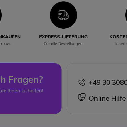
con
Icon
INKAUFEN
EXPRESS-LIEFERUNG
KOSTE
trauen
Für alle Bestellungen
Inner
h Fragen?
+49 30 308
icon
 um Ihnen zu helfen!
icon
Online Hilfe