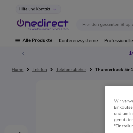
Hilfe und Kontakt
Zum Inhalt springen
Alle Produkte
Konferenzsysteme
Professionelle
1
Home
Telefon
Telefonzubehör
Thunderbook 5in1 
Zum Ende der Bildgalerie springen
Wir verwe
Einkaufse
und um In
genutzten
"Einstell