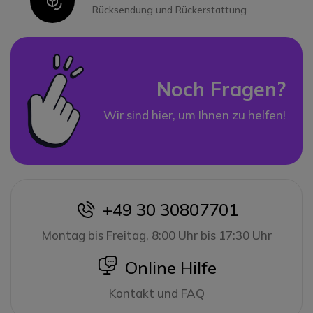
Icon
Rücksendung und Rückerstattung
Noch Fragen?
Wir sind hier, um Ihnen zu helfen!
+49 30 30807701
icon
Montag bis Freitag, 8:00 Uhr bis 17:30 Uhr
icon
Online Hilfe
Kontakt und FAQ