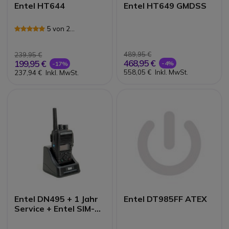
Entel HT644
Entel HT649 GMDSS
5 von 2
Rezensionen
489,95 €
239,95 €
468,95 €
199,95 €
-4%
-17%
558,05 €
Inkl. MwSt.
237,94 €
Inkl. MwSt.
Entel DN495 + 1 Jahr
Entel DT985FF ATEX
Service + Entel SIM-
Karte