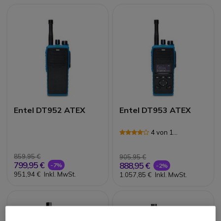
Entel DT952 ATEX
Entel DT953 ATEX
4 von 1
Rezensionen
859,95 €
905,95 €
799,95 €
888,95 €
-7%
-2%
951,94 €
Inkl. MwSt.
1.057,85 €
Inkl. MwSt.