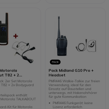
 1200 mAh Lithium-
nach Umgebung)
e
Li-Ionen-Akku: bis zu 24
Stunden Akkulaufzeit
IP54-zertifiziert: geschützt
gegen Staub und
Wasserspritzer
PACK
 Motorola
Pack Midland G10 Pro +
ut T82 + 2
Headset
rd Kits
ck: 2er Set Motorola
PMR446 Walkie-Talkie zur freien
 T82 + 2x Bodyguard
Verwendung, ideal für den
Einsatz auf Baustellen und
unterwegs, mit Hakenohrhörer
teilspack enthält:
für gute Kommunikation
t Motorola TALKABOUT
PMR446 Funkgerät: keine
ard-Kit für Motorola
Lizenz erforderlich