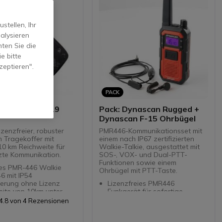
tellen, Ihr
alysieren
ten Sie die
e bitte
zeptieren".
PACK
k Dynascan P19
Pack: Dynascan Rugged +
Dynascan F-15 Ohrbügel
izenzfreier, robuster
PMR446-Kommunikationsset mit
m Tragekoffer mit
einem nach IP67 zertifizierten
10 km Reichweite für
Walkie-Talkie, ausgestattet mit
te Kommunikation.
SOS-, VOX- und Dual-PTT-
Funktionen sowie einem
es PMR-446 Walkie
Ohrbügel mit PTT-Taste.
6 mit IP54
zierung ohne Lizenz
Lizenzfreies PMR446
eite von 10km unter
Funkgerät für sofortige
len Bedingungen
Kommunikation ohne
4.8 von 4 Rezensionen
: 16 +121 Geheimcodes
Anmeldung
CTCSS)
IP67 Schutzklasse gegen