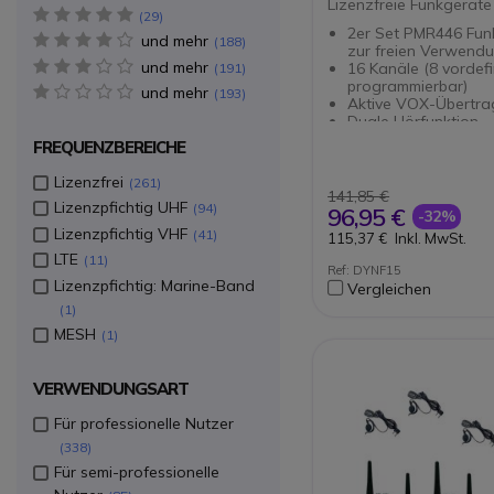
Lizenzfreie Funkgeräte
5 star(s)
29
2er Set PMR446 Fun
und mehr
4 star(s)
188
zur freien Verwend
und mehr
3 star(s)
16 Kanäle (8 vordefi
191
programmierbar)
und mehr
1 star(s)
193
Aktive VOX-Übertr
Duale Hörfunktion
IP67-Standard: tauc
FREQUENZBEREICHE
zu 1m für 30min.
LED-Taschenlampe
Lizenzfrei
261
Reichweite bis zu 7
141,85 €
Lizenzpfichtig UHF
94
SOS-Notruftaste
96,95 €
-32%
Lizenzpfichtig VHF
41
115,37 €
Inkl. MwSt.
LTE
11
Ref: DYNF15
Lizenzpfichtig: Marine-Band
Vergleichen
1
MESH
1
VERWENDUNGSART
Für professionelle Nutzer
338
Für semi-professionelle