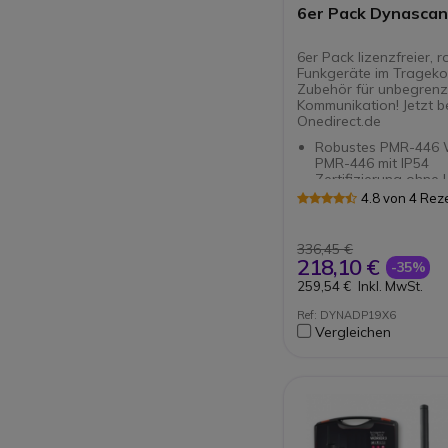
6er Pack Dynascan
6er Pack lizenzfreier, 
Funkgeräte im Tragekof
Zubehör für unbegrenz
Kommunikation! Jetzt b
Onedirect.de
Robustes PMR-446 
PMR-446 mit IP54
Zertifizierung ohne 
Reichweite von 10km
4.8 von 4 Re
optimalen Bedingun
Kanäle: 16 +121 Ge
(DCS+CTCSS)
336,45 €
218,10 €
-35%
259,54 €
Inkl. MwSt.
Ref: DYNADP19X6
Vergleichen