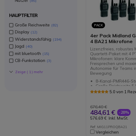
Nutzer
85
HAUPTFILTER
Große Reichweite
82
PACK
Display
12
4er Pack Midland G
Widerstandsfähig
194
4 BA21 Mikrofone
Jagd
40
Lizenzfreies, robustes
mit bluetooth
Quartett-Paket mit 4 P
15
Mikrofonen: klare Komm
CB-Funkstation
3
Freisprechen und maxi
Autonomie für Teams i
Zeige (
1
) mehr
Bewegung
8-Kanal-PMR446-St
Große Reichweite 5
VOX-Funktion
5.0 von 1 Re
Verstellbares Heads
Mikrofon
Mit PTT
676,40 €
Ergonomisch und ko
484,61 €
-28%
576,69 €
Inkl. MwSt.
Ref: MIG11PROQBA21
Vergleichen