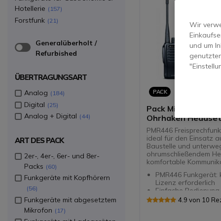
Hotellerie
157
Forstfunk
21
Wir verwe
Einkaufse
Generalüberholt /
und um In
Refurbished
genutzten
"Einstell
ÜBERTRAGUNGSART
PACK
Analog
184
Digital
25
Pack Midland G10 
Analog + Digital
44
Ohrhaken Headse
PMR446 Freisprechfunk
ideal für den Einsatz a
ART DES PACK
Baustelle und unterweg
ohrumschließendem He
2er-, 4er-, 6er- und 8er-
komfortable Kommunika
Packs
60
PMR446 Funkgerät: 
Funkgeräte mit Kopfhörern
Lizenz erforderlich
56
Einfache Bedienung
Midland G10 Pro für
Funkgeräte mit abgesetztem
4.9 von 10 R
unerfahrene Anwen
Mikrofon
17
32 Kanäle (16 +