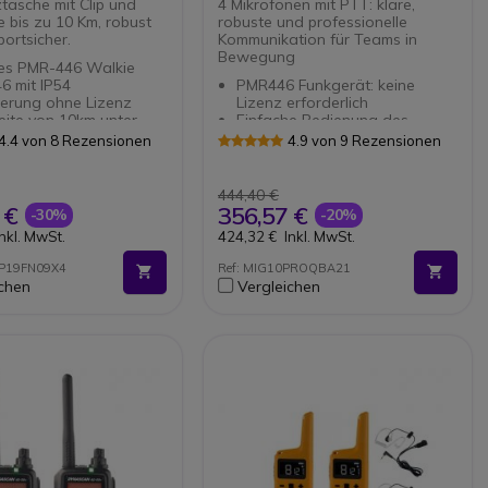
tasche mit Clip und
4 Mikrofonen mit PTT: klare,
 bis zu 10 Km, robust
robuste und professionelle
ortsicher.
Kommunikation für Teams in
Bewegung
es PMR-446 Walkie
6 mit IP54
PMR446 Funkgerät: keine
zierung ohne Lizenz
Lizenz erforderlich
eite von 10km unter
Einfache Bedienung des
len Bedingungen
Midland G10 Pro für
4.4 von 8 Rezensionen
4.9 von 9 Rezensionen
: 16 +121 Geheimcodes
unerfahrene Anwender
CTCSS)
32 Kanäle (16 +
Nylon Schutzhülle
vorprogrammiert) und 3
444,40 €
e Gürtelclip aus Metall
Leistungsstufen
Verstellbares Headset-
 €
356,57 €
-30%
-20%
bel mit: Dynascan R-
Mikrofon
Inkl. MwSt.
424,32 €
Inkl. MwSt.
nascan R-58, Dynascan
Mit PTT
nd Dynascan DA 350
Ergonomisch und komfortabel
DP19FN09X4
Ref: MIG10PROQBA21
ichen
Vergleichen