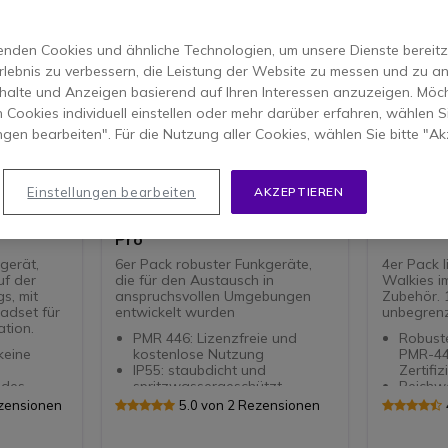
nden Cookies und ähnliche Technologien, um unsere Dienste bereitzus
rlebnis zu verbessern, die Leistung der Website zu messen und zu an
halte und Anzeigen basierend auf Ihren Interessen anzuzeigen. Möch
 Cookies individuell einstellen oder mehr darüber erfahren, wählen Si
ungen bearbeiten". Für die Nutzung aller Cookies, wählen Sie bitte "Ak
PACK
PACK
Einstellungen bearbeiten
AKZEPTIEREN
Pro +
6er Pack Cleyver Talk 55
4er Pac
t
Pro
gerät,
6er Pack robuster Funkgeräte,
4er Pack l
uf der
die für den Austausch in
Walkies i
s, mit
anspruchsvollen Umgebungen
Zubehör. 
adset für
entwickelt wurden
unbegrenz
tion.
PMR 446: Lizenzfreie und
Robust
keine
kostenlose Nutzung
PMR-44
IP55: staubdicht und
Zertifi
 des
spritzwassergeschützt
Reichw
Mit 16 Kanälen und 214 DSC-
optima
ezensionen
5.0 von 2 Rezensionen
der
Codes (programmierbar)
Kanäle
(DCS+