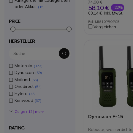
Funkgeräte mit Ladegeräten
vorprogrammiert) u
74,90 €
Leistungsstufen
Headset mit
58,10 €
oder Akkus
15
-22%
Ohrhakenhalterung
69,14 €
Inkl. MwSt.
Kenwood-Verbindun
Ideal für den gelege
PRICE
Ref: MIG10PROPCB
Gebrauch
Vergleichen
HERSTELLER
Motorola
173
Dynascan
59
Midland
55
Onedirect
54
Hytera
45
Kenwood
37
Zeige (
12
) mehr
Dynascan F-15
RATING
Robuste, wasserdichte