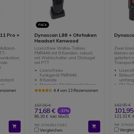
PACK
11 Pro +
Dynascan L88 + Ohrhaken
Dynasc
Headset Kenwood
 Midland-
Lizenzfreie Walkie-Talkies
Zwei lize
TT-
PMR446 mit 8 Kanälen, robust,
kleinen u
unikation,
mit Wahlschalter und Ohrbügel
geliefert 
male
mit PTT
Transportk
n
Lizenzfreies
Lizenzf
Funkgerät PMR446
Beleuch
andard
8 Kanäle
umfang
 km
Maximale Strahlungsleistung:
FM-Rad
500 mW
TOT-Se
zensionen
4.4 von 13 Rezensionen
et-
Für Kenwood Funkgerät mit 2
Tastatu
Pins
Spracha
Headset mit Ohrhaken
(VOX)
142,95 €
107,00 €
mfortabel
Push-to-Talk Mikrofon
Warnun
101,95
71,68 €
-33%
Batteri
121,32 €
85,30 €
Inkl. MwSt.
Notruf-
50 Gru
Ref: DYNA
Ref: DYNL881702EC
und 10
Vergle
Vergleichen
Codes