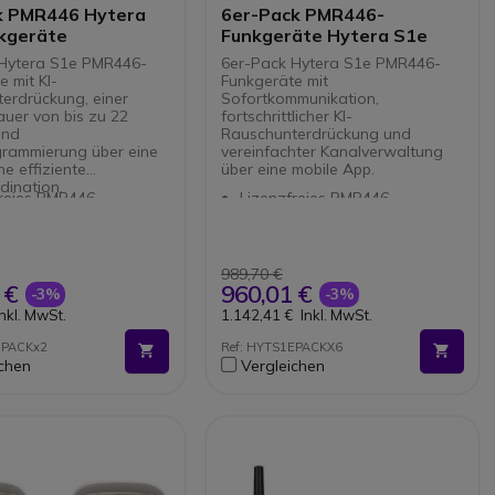
era
6er-Pack PMR446-
kgeräte
Funkgeräte Hytera S1e
 Hytera S1e PMR446-
6er-Pack Hytera S1e PMR446-
 mit KI-
Funkgeräte mit
erdrückung, einer
Sofortkommunikation,
auer von bis zu 22
fortschrittlicher KI-
und
Rauschunterdrückung und
rammierung über eine
vereinfachter Kanalverwaltung
ne effiziente
über eine mobile App.
ination.
freies PMR446-
Lizenzfreies PMR446-
ät für Handel,
Funkgerät für Handel,
omie, Hotellerie und
Gastronomie, Hotellerie und
.
Logistik.
erte
KI-basierte
989,70 €
chunterdrückung für
Geräuschunterdrückung für
 €
960,01 €
-3%
-3%
Sprachübertragung auch
klare Sprachübertragung auch
Inkl. MwSt.
1.142,41 €
Inkl. MwSt.
ten Umgebungen.
in lauten Umgebungen.
th-Konnektivität für
Bluetooth-Konnektivität für
EPACKx2
Ref: HYTS1EPACKX6
ibles Hytera-Zubehör.
kompatibles Hytera-Zubehör.
ichen
Vergleichen