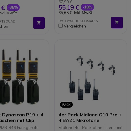
Staub, Wasser und raue
67,90 €
Umgebungen
55,19 €
 €
-19%
-35%
2000 mAh Akku für lange
Headset mit Mikrofon
65,68 €
Inkl. MwSt.
Inkl. MwSt.
Arbeitstage ohne
Konturierte Ohrmuschel
Unterbrechung
3-Wege-Klinkenstecker 2,5 mm
Ref: DYNRUGGEDMAF15
DP19QUAD
Vergleichen
ichen
PACK
k Dynascan P19 + 4
4er Pack Midland G10 Pro +
aschen mit Clip
4 BA21 Mikrofone
PMR-446 Funkgeräte
Midland 4er Pack ohne Lizenz mit