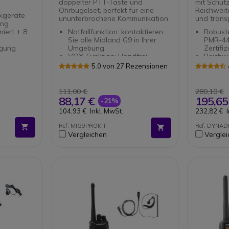
doppelter PTT-Taste und
mit Schutz
Ohrbügelset, perfekt für eine
Reichweite
kgeräte
ununterbrochene Kommunikation.
und transp
ung
niert + 8
Notfallfunktion: kontaktieren
Robust
Sie alle Midland G9 in Ihrer
PMR-44
agung
Umgebung
Zertifi
VOX-Funktion: Handfrei
Reichw
hfähig bis
Funktion
optima
5.0 von 27 Rezensionen
12 cm Antenne: mehr
Kanäle
Sendeleistung
(DCS+
 km
Regulierbares Mikrofon
Kleine 
111,00 €
280,10 €
Push-To-Talk (PTT) Taste
Inklusiv
88,17 €
195,65
-21%
Nicht kompatibel mit iVox
Komapti
104,93 €
Inkl. MwSt.
232,82 €
77, Dy
L-99 u
Ref: MIG9PROKIT
Ref: DYNA
Vergleichen
Vergle