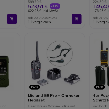
nd 3
599,70 €
224,30 €
523,51 €
145,40
-13%
622,98 €
Inkl. MwSt.
173,03 €
g 2 Pins
ntlichen
Ref: ODTALK55PROX6
Ref: DYNA
Vergleichen
Vergle
PACK
PACK
Midland G9 Pro + Ohrhaken
4er Pac
Headset
Schutzt
 und
Lizenzfreies Walkie-Talkie mit
4er Pack 