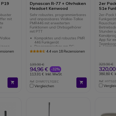
 P19
Dynascan R-77 + Ohrhaken
2er Pack PMR446 Hyt
Headset Kenwood
S1e Fun
robuster
Sehr robustes, programmierbares
2er-Pack
fer mit
und anpassbares Walkie-Talkie
Funkgeräte
te
PMR446 mit erweiterten
Rauschunt
ei
Funktionen und Ohrbügelhörer
Betriebsd
mit PTT
Stunden 
Kanalprog
Walkie
Kompaktes und robustes PMR
App für ei
446 Funkgerät
Teamkoord
Lizenz
Programmierbar am PC:
Lizenz
 unter
einfache Software
Funkger
zensionen
4.4 von 18 Rezensionen
gen
8
Gastron
heimcodes
Kanäle, programmierbare CTCSS
Logistik
und DCS
KI-basi
329,90 €
139,90 €
Für Kenwood Funkgerät mit 2
Geräus
320,00
94,96 €
-32%
Pins
klare 
380,80 €
113,01 €
Inkl. MwSt.
Headset mit Ohrhaken
in lau
Push-to-Talk Mikrofon
Bluetoo
Ref: HYTS1
Ref: DYNR771702EC
kompat
Vergle
Vergleichen