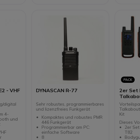
3,7 V /
Batteri
PACK
2 - VHF
DYNASCAN R-77
2er Set
Talkabo
Bodygua
g/digital
Sehr robustes, programmierbares
Vorteilspa
und lizenzfreies Funkgerät
Talkabout
em 4-
Kit
Kompaktes und robustes PMR
ooth und
446 Funkgerät
Dieses Vor
z
Programmierbar am PC:
2er Se
VHF
einfache Software
T82
r
8
Bodygu