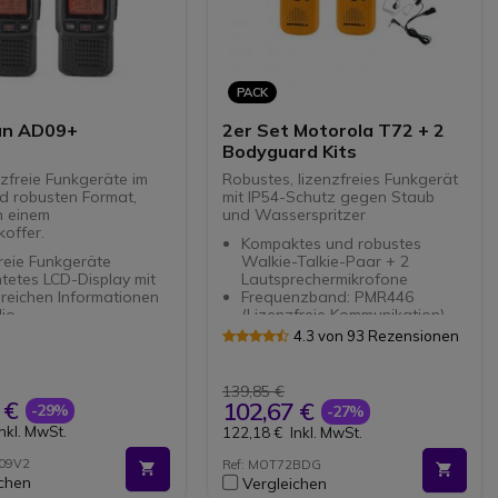
PACK
an AD09+
2er Set Motorola T72 + 2
Bodyguard Kits
nzfreie Funkgeräte im
Robustes, lizenzfreies Funkgerät
nd robusten Format,
mit IP54-Schutz gegen Staub
in einem
und Wasserspritzer
offer.
Kompaktes und robustes
reie Funkgeräte
Walkie-Talkie-Paar + 2
tetes LCD-Display mit
Lautsprechermikrofone
reichen Informationen
Frequenzband: PMR446
io
(Lizenzfreie Kommunikation)
nde-Timer und
Kanäle: 16 Kanäle und 121
4.3 von 93 Rezensionen
rsperre
Unterkanäle integriert
ktivierte Übertragung
Beleuchtetes LCD-Display:
bessere Sichtbarkeit
139,85 €
g bei niedrigem
HD-Audioqualität:
 €
102,67 €
-29%
-27%
estand
automatische
Inkl. MwSt.
122,18 €
Inkl. MwSt.
Funktion
Rauschunterdrückung
ppen von CTCSS-Tönen
iVOX-Funktion: automatische
D09V2
Ref: MOT72BDG
5 Gruppen von DCS-
Spracherkennung
ichen
Vergleichen
Reichweite: bis zu 8 km (je