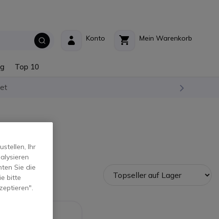
Konto
Mein Warenkorb
ng
Top 10
et
tellen, Ihr
alysieren
ten Sie die
e bitte
zeptieren".