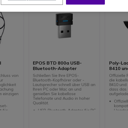
l
EPOS BTD 800a USB-
Poly-Lad
Bluetooth-Adapter
8410 un
hluss von
Schließen Sie Ihre EPOS-
Offizielle
ur
Bluetooth-Kopfhörer oder -
die kabel
glichkeit
Lautsprecher schnell über USB an
8410 und 
wachung
Ihren PC oder Mac an und
dass das 
m einzigen
genießen Sie kabellose
aufgeladen
Telefonate und Audio in hoher
Offizie
Qualität.
set-
kompati
 für
USB-Bluetooth-Adapter für PC
Headse
en bei
und Mac
Effizie
Schnelle und einfache Plug-&-
Laden, 
und die
Play-Verbindung
minimie