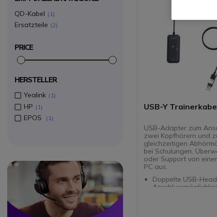
QD-Kabel
1
Ersatzteile
2
PRICE
HERSTELLER
Yealink
1
USB-Y Trainerkabe
HP
1
EPOS
1
USB-Adapter zum Ansc
zwei Kopfhörern und z
gleichzeitigen Abhörmö
bei Schulungen, Über
oder Support von eine
Circle
Circle
PC aus.
Doppelte USB-Head
Anschlussmöglichkeit
gleichzeitiges Abhör
Schulungen
Ideal für Callcenter 