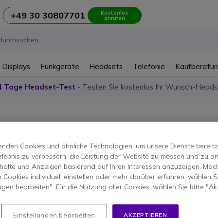
Kostenlos
+49 30 30807701
anrufen
 Displays
Funkgeräte
Headsets
Telefonie
Kaufberatu
4 Tage Headset-Test
- Testen Sie kostenlos Ihr Wunsch-Heads
ubehör Bildung
nden Cookies und ähnliche Technologien, um unsere Dienste bereitzus
rlebnis zu verbessern, die Leistung der Website zu messen und zu an
halte und Anzeigen basierend auf Ihren Interessen anzuzeigen. Möch
emente
 Cookies individuell einstellen oder mehr darüber erfahren, wählen Si
ungen bearbeiten". Für die Nutzung aller Cookies, wählen Sie bitte "Ak
Einstellungen bearbeiten
AKZEPTIEREN