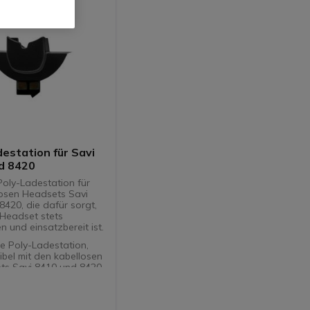
estation für Savi
d 8420
 Poly-Ladestation für
losen Headsets Savi
8420, die dafür sorgt,
Headset stets
 und einsatzbereit ist.
lle Poly-Ladestation,
bel mit den kabellosen
ts Savi 8410 und 8420
ntes und schnelles
um Ausfallzeiten zu
ren