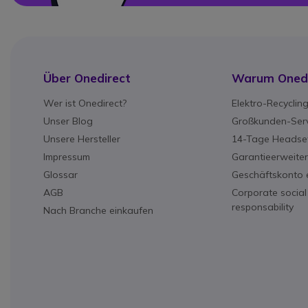
Über Onedirect
Warum Onedi
Wer ist Onedirect?
Elektro-Recyclin
Unser Blog
Großkunden-Serv
Unsere Hersteller
14-Tage Headset
Impressum
Garantieerweite
Glossar
Geschäftskonto e
AGB
Corporate social
responsability
Nach Branche einkaufen