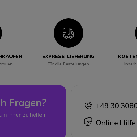
con
Icon
INKAUFEN
EXPRESS-LIEFERUNG
KOSTE
trauen
Für alle Bestellungen
Inner
h Fragen?
+49 30 308
icon
 um Ihnen zu helfen!
icon
Online Hilfe