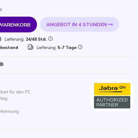
t.
ANGEBOT IN 4 STUNDEN
 WARENKORB
Lieferung:
24/48 Std.
mbestand
Lieferung:
5-7 Tage
set für den PC
ltag
erkennung
luss: Plug & Play
ms