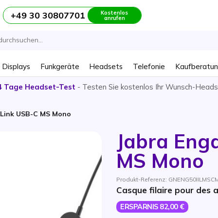
Kostenlos
+49 30 30807701
anrufen
 Displays
Funkgeräte
Headsets
Telefonie
Kaufberatu
4 Tage Headset-Test
- Testen Sie kostenlos Ihr Wunsch-Heads
I Link USB-C MS Mono
Jabra Enga
MS Mono
Produkt-Referenz: GNENG50IILMSCM /
Casque filaire pour des a
ERSPARNIS 82,00 €