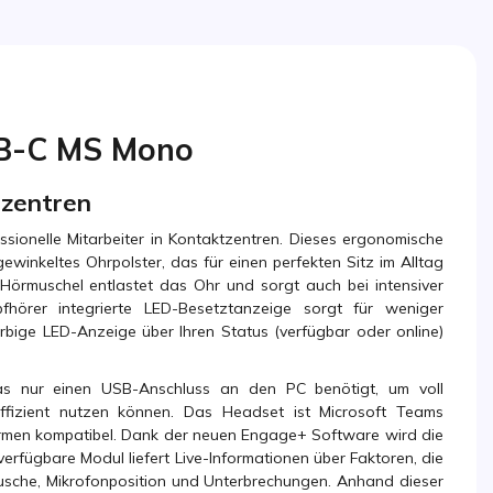
SB-C MS Mono
tzentren
ssionelle Mitarbeiter in Kontaktzentren. Dieses ergonomische
ewinkeltes Ohrpolster, das für einen perfekten Sitz im Alltag
 Hörmuschel entlastet das Ohr und sorgt auch bei intensiver
hörer integrierte LED-Besetztanzeige sorgt für weniger
rbige LED-Anzeige über Ihren Status (verfügbar oder online)
as nur einen USB-Anschluss an den PC benötigt, um voll
effizient nutzen können. Das Headset ist Microsoft Teams
tformen kompatibel. Dank der neuen Engage+ Software wird die
rfügbare Modul liefert Live-Informationen über Faktoren, die
usche, Mikrofonposition und Unterbrechungen. Anhand dieser