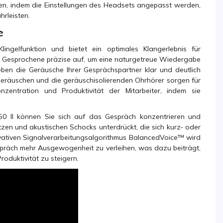
den, indem die Einstellungen des Headsets angepasst werden,
rleisten.
e
ingelfunktion und bietet ein optimales Klangerlebnis für
s Gesprochene präzise auf, um eine naturgetreue Wiedergabe
ben die Geräusche Ihrer Gesprächspartner klar und deutlich
eräuschen und die geräuschisolierenden Ohrhörer sorgen für
zentration und Produktivität der Mitarbeiter, indem sie
0 II können Sie sich auf das Gespräch konzentrieren und
tzen und akustischen Schocks unterdrückt, die sich kurz- oder
ovativen Signalverarbeitungsalgorithmus BalancedVoice™ wird
präch mehr Ausgewogenheit zu verleihen, was dazu beiträgt,
oduktivität zu steigern.