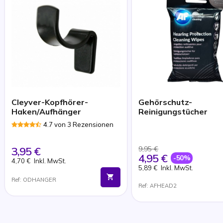
Cleyver-Kopfhörer-
Gehörschutz-
Haken/Aufhänger
Reinigungstücher
4.7 von 3 Rezensionen
3,95 €
9,95 €
4,95 €
-50%
4,70 €
Inkl. MwSt.
5,89 €
Inkl. MwSt.
Ref: ODHANGER
Ref: AFHEAD2