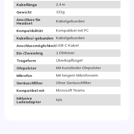
2,4 m
Kabellänge
132g
Gewicht
Anschluss für
Kabelgebunden
Headset
Kompatibel mit PC
Kompatibilität
Kabelgebunden
Kabellos/-gebunden
USB-C Kabel
Anschlussmöglichkeit
1 Ohrhörer
Ein-/Zweiohrig
Überkopfbügel
Trageform
Mit Kunstleder Ohrpolster
Ohrpolster
Mit langem Mikrofonarm
Mikrofon
Ohne Geräuschfilter
Geräuschfilter
Microsoft Teams
Kompatibel mit
Inklusive
N/A
Ladeadapter