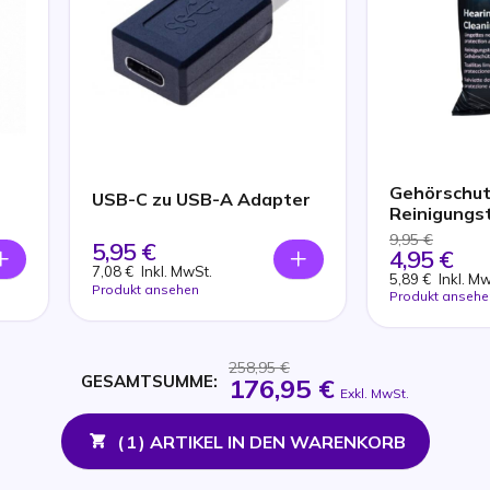
Gehörschut
USB-C zu USB-A Adapter
Reinigungs
9,95 €
5,95 €
4,95 €
7,08 €
Inkl. MwSt.
5,89 €
Inkl. M
Produkt ansehen
Produkt ansehe
258,95 €
GESAMTSUMME:
176,95 €
Exkl. MwSt.
(
1
) ARTIKEL IN DEN WARENKORB