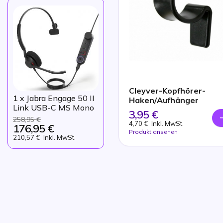
Cleyver-Kopfhörer-
1
x Jabra Engage 50 II
Haken/Aufhänger
Link USB-C MS Mono
3,95 €
258,95 €
4,70 €
Inkl. MwSt.
176,95 €
Produkt ansehen
210,57 €
Inkl. MwSt.