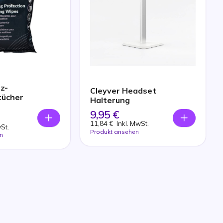
z-
Cleyver Headset
tücher
Halterung
9,95 €
11,84 €
Inkl. MwSt.
wSt.
Produkt ansehen
n