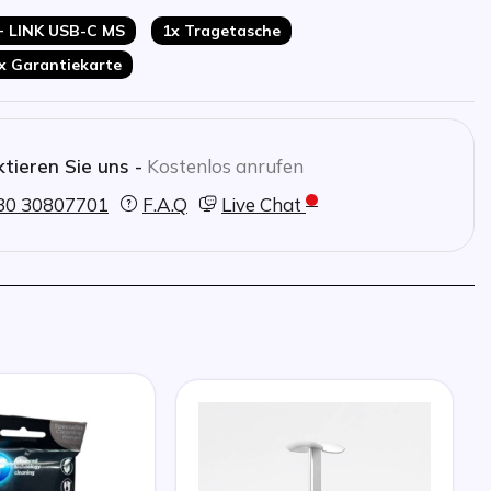
 + LINK USB-C MS
1x Tragetasche
x Garantiekarte
tieren Sie uns -
Kostenlos anrufen
30 30807701
F.A.Q
Live Chat