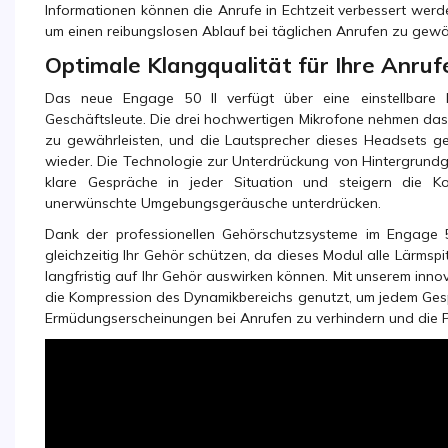
Informationen können die Anrufe in Echtzeit verbessert wer
um einen reibungslosen Ablauf bei täglichen Anrufen zu gewäh
Optimale Klangqualität für Ihre Anruf
Das neue Engage 50 II verfügt über eine einstellbare Kl
Geschäftsleute. Die drei hochwertigen Mikrofone nehmen da
zu gewährleisten, und die Lautsprecher dieses Headsets ge
wieder. Die Technologie zur Unterdrückung von Hintergrundg
klare Gespräche in jeder Situation und steigern die Kon
unerwünschte Umgebungsgeräusche unterdrücken.
Dank der professionellen Gehörschutzsysteme im Engage 5
gleichzeitig Ihr Gehör schützen, da dieses Modul alle Lärmspi
langfristig auf Ihr Gehör auswirken können. Mit unserem inn
die Kompression des Dynamikbereichs genutzt, um jedem Ges
Ermüdungserscheinungen bei Anrufen zu verhindern und die Pr