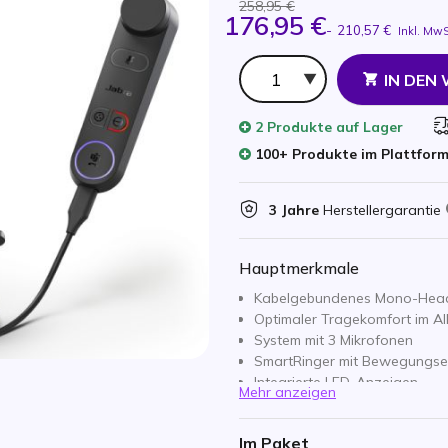
258,95 €
176,95 €
-
210,57 €
Inkl. MwS
Anzahl
IN DEN
2 Produkte
auf Lager
100+ Produkte im Plattfor
3 Jahre
Herstellergarantie
Hauptmerkmale
Kabelgebundenes Mono-Head
Optimaler Tragekomfort im Al
System mit 3 Mikrofonen
SmartRinger mit Bewegungs
Integrierte LED-Anzeigen
Mehr anzeigen
Anschluss: USB-C
Einfacher und schneller Ansch
Im Paket
Zertifiziert für Microsoft Tea