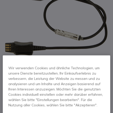
Wir verwenden Cookies und ähnliche Technologien, um
unsere Dienste bereitzustellen, Ihr Einkaufserlebnis zu
1
verbessern, die Leistung der Website zu messen und zu
Jabra PRO USB-
Zum Anfang der Bildgalerie springen
analysieren und um Inhalte und Anzeigen basierend auf
Ihren Interessen anzuzeigen. Möchten Sie die genutzten
Ladekabel
Cookies individuell einstellen oder mehr darüber erfahren,
wählen Sie bitte "Einstellungen bearbeiten". Für die
Produkt-Referenz: GNREMCH // Hersteller-Referenz: 14209-06
Nutzung aller Cookies, wählen Sie bitte "Akzeptieren".
USB-Ladekabel für Jabra PRO925/935 Headsets