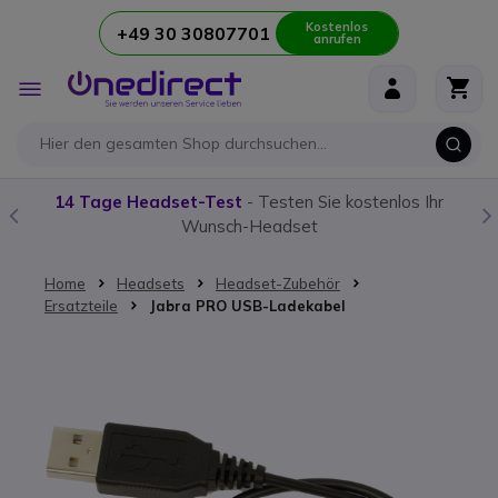
Kostenlos
+49 30 30807701
anrufen
Zum Inhalt springen
Navigation
umschalten
14 Tage Headset-Test
- Testen Sie kostenlos Ihr
Wunsch-Headset
Home
Headsets
Headset-Zubehör
Ersatzteile
Jabra PRO USB-Ladekabel
Zum Ende der Bildgalerie springen