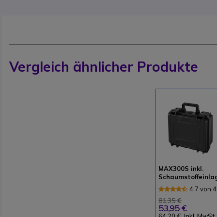
Vergleich ähnlicher Produkte
MAX300S inkl.
Schaumstoffeinla
en - schwarz
4.7 von 4
Rezensi
81,35 €
53,95 €
64,20 €
Inkl. MwSt.