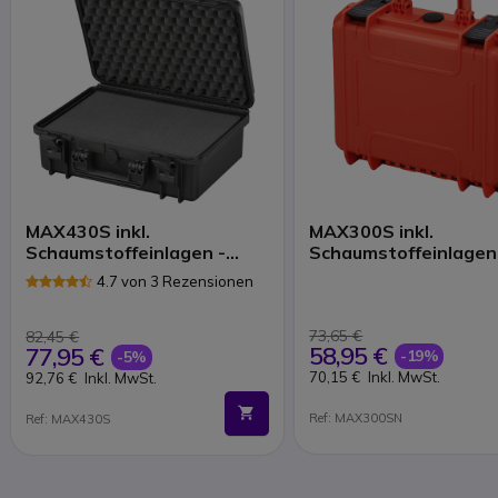
MAX430S inkl.
MAX300S inkl.
Schaumstoffeinlagen -
Schaumstoffeinlagen
schwarz
orange
4.7 von 3 Rezensionen
73,65 €
82,45 €
58,95 €
77,95 €
-19%
-5%
70,15 €
Inkl. MwSt.
92,76 €
Inkl. MwSt.
Ref: MAX300SN
Ref: MAX430S