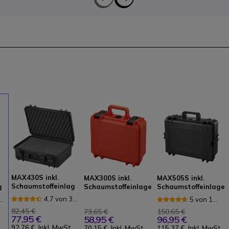
MAX430S inkl.
MAX300S inkl.
MAX505S inkl.
Schaumstoffeinlag
g
Schaumstoffeinlage
Schaumstoffeinlage
en - schwarz
n - orange
n - schwarz
4.7 von 3
5 von 1
Rezensionen
onen
Rezensione
82,45 €
73,65 €
150,65 €
77,95 €
58,95 €
96,95 €
92,76 €
Inkl. MwSt.
70,15 €
Inkl. MwSt.
115,37 €
Inkl. MwSt.