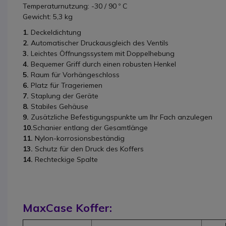
Temperaturnutzung: -30 / 90 º C
Gewicht: 5,3 kg
1.
Deckeldichtung
2.
Automatischer Druckausgleich des Ventils
3.
Leichtes Öffnungssystem mit Doppelhebung
4.
Bequemer Griff durch einen robusten Henkel
5.
Raum für Vorhängeschloss
6.
Platz für Trageriemen
7.
Staplung der Geräte
8.
Stabiles Gehäuse
9.
Zusätzliche Befestigungspunkte um Ihr Fach anzulegen
10.
Schanier entlang der Gesamtlänge
11.
Nylon-korrosionsbeständig
13.
Schutz für den Druck des Koffers
14.
Rechteckige Spalte
MaxCase Koffer: