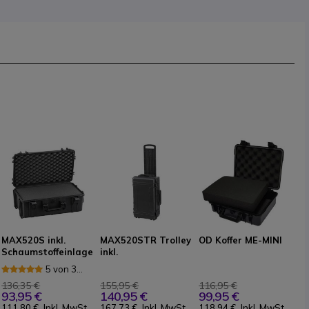
MAX520S inkl.
MAX520STR Trolley
OD Koffer ME-MINI
Schaumstoffeinlage
inkl.
n - schwarz
Schaumstoffeinlage
5 von 3
- schwarz
n
Rezensionen
136,35 €
155,95 €
116,95 €
93,95 €
140,95 €
99,95 €
111,80 €
Inkl. MwSt.
167,73 €
Inkl. MwSt.
118,94 €
Inkl. MwSt.