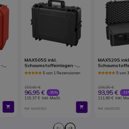
MAX505S inkl.
MAX520S inkl
 -
Schaumstoffeinlagen -
Schaumstoffe
schwarz
schwarz
5 von 1 Rezensionen
5 von 
150,65 €
136,35 €
96,95 €
93,95 €
-35%
-31
115,37 €
Inkl. MwSt.
111,80 €
Inkl. M
Ref: MAX505S
Ref: MAX520S