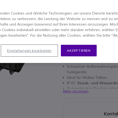
ERSPARNIS 27,00 €
81,35 €
53,95 €
nden Cookies und ähnliche Technologien, um unsere Dienste bereitzus
-
64,20 €
Inkl. MwSt.
rlebnis zu verbessern, die Leistung der Website zu messen und zu an
Anzahl
halte und Anzeigen basierend auf Ihren Interessen anzuzeigen. Möch
IN DEN
 Cookies individuell einstellen oder mehr darüber erfahren, wählen Si
ungen bearbeiten". Für die Nutzung aller Cookies, wählen Sie bitte "Ak
VERFÜGBARKEIT ANFRAG
Einstellungen bearbeiten
AKZEPTIEREN
Hauptmerkmale
Schwarzer Aufbewahrungsko
Funkgeräte
Ideal für Walkie-Talkies
IP 67:
Staub- und Wasserdi
Automatisches Druckausgleich
Mehr anzeigen
Umlaufende Dichtung
100% Recyclebar
Auch in
orange
verfügbar
Kontak