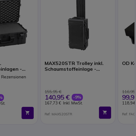
.
MAX520STR Trolley inkl.
OD Ko
inlagen -
Schaumstoffeinlage -
schwarz
3 Rezensionen
155,95 €
116,95
140,95 €
99,9
-9%
%
167,73 €
Inkl. MwSt.
118,94
wSt.
Ref: MAX520STR
Ref: FA