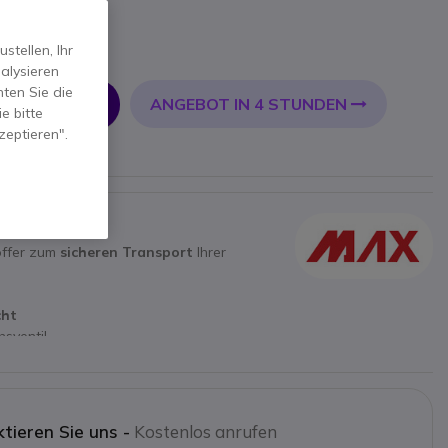
tellen, Ihr
alysieren
ten Sie die
ANGEBOT IN 4 STUNDEN
 WARENKORB
e bitte
zeptieren".
EN
ffer zum
sicheren Transport
Ihrer
cht
sventil
tieren Sie uns -
Kostenlos anrufen