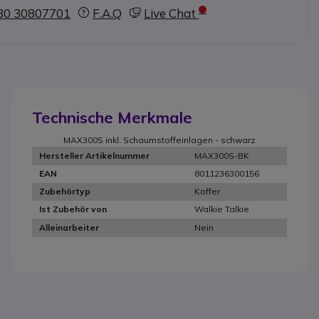
30 30807701
F.A.Q
Live Chat
Technische Merkmale
MAX300S inkl. Schaumstoffeinlagen - schwarz
MAX300S-BK
Hersteller Artikelnummer
8011236300156
EAN
Koffer
Zubehörtyp
Walkie Talkie
Ist Zubehör von
Nein
Alleinarbeiter