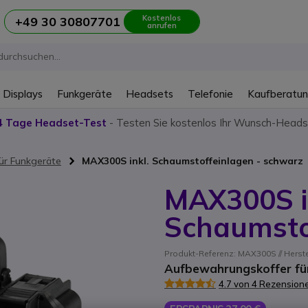
Kostenlos
+49 30 30807701
anrufen
 Displays
Funkgeräte
Headsets
Telefonie
Kaufberatu
4 Tage Headset-Test
- Testen Sie kostenlos Ihr Wunsch-Heads
für Funkgeräte
MAX300S inkl. Schaumstoffeinlagen - schwarz
MAX300S i
Schaumsto
Produkt-Referenz: MAX300S // Herst
Aufbewahrungskoffer für
4.7 von 4 Rezension