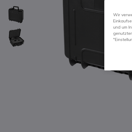
Wir verwe
Einkaufse
und um In
genutzten
"Einstell
Zum Anfang der Bildgalerie springen