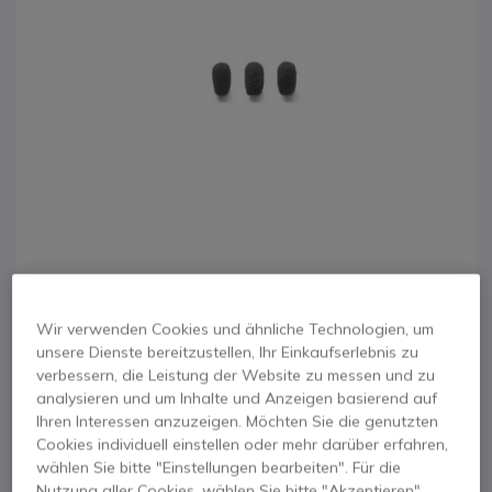
Wir verwenden Cookies und ähnliche Technologien, um
1
Mipro Mikrofon-
unsere Dienste bereitzustellen, Ihr Einkaufserlebnis zu
Zum Anfang der Bildgalerie springen
verbessern, die Leistung der Website zu messen und zu
Windschutz für MU-
analysieren und um Inhalte und Anzeigen basierend auf
Ihren Interessen anzuzeigen. Möchten Sie die genutzten
53HN
Cookies individuell einstellen oder mehr darüber erfahren,
wählen Sie bitte "Einstellungen bearbeiten". Für die
Nutzung aller Cookies, wählen Sie bitte "Akzeptieren".