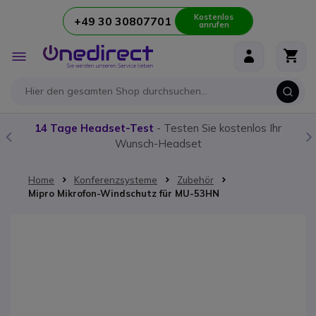
Kostenlos
+49 30 30807701
anrufen
Zum Inhalt springen
Navigation
umschalten
14 Tage Headset-Test
- Testen Sie kostenlos Ihr
Wunsch-Headset
Home
Konferenzsysteme
Zubehör
Mipro Mikrofon-Windschutz für MU-53HN
Zum Ende der Bildgalerie springen