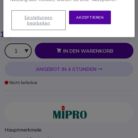
Produkt-Referenz: MIPROBMU53HN // Hersteller-Referenz: SMI0972
Ersatzpolster für Mikrofon Mipro MU-53HN
Einstellungen
AKZEPTIEREN
ERSPARNIS 2,00 €
bearbeiten
14,95 €
12,95 €
-
15,41 €
Inkl. MwSt.
Anzahl
IN DEN WARENKORB
ANGEBOT IN 4 STUNDEN
Nicht lieferbar
Hauptmerkmale