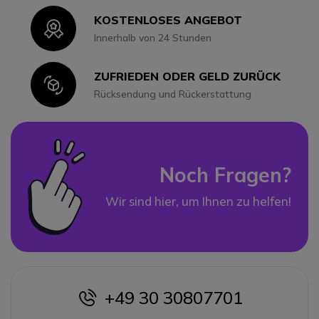
KOSTENLOSES ANGEBOT
Icon
Innerhalb von 24 Stunden
ZUFRIEDEN ODER GELD ZURÜCK
Icon
Rücksendung und Rückerstattung
Noch Fragen?
Wir sind hier, um Ihnen zu helfen!
+49 30 30807701
icon