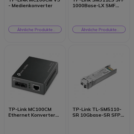
- Medienkonverter
1000Base-LX SMF
Mini GBIC Module
Ähnliche Produkte
Ähnliche Produkte
prüfen
prüfen
TP-Link MC100CM
TP-Link TL-SM5110-
Ethernet Konverter
SR 10Gbase-SR SFP+
RJ45 Multimode SC
LC Transceiver