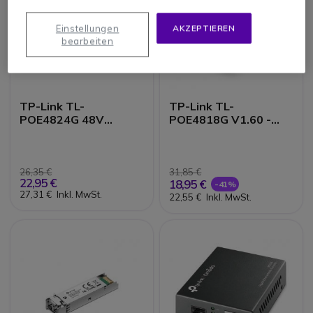
Einstellungen
AKZEPTIEREN
bearbeiten
TP-Link TL-
TP-Link TL-
POE4824G 48V
POE4818G V1.60 -
Passiver PoE-Adapter
Power Injector - 18
Watt
26,35 €
31,85 €
22,95 €
18,95 €
-41%
27,31 €
Inkl. MwSt.
22,55 €
Inkl. MwSt.