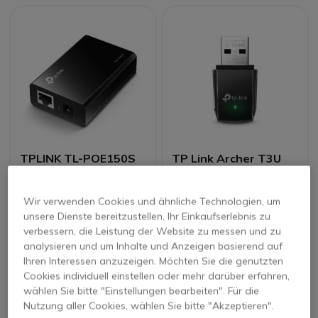
TPLINK TL-POE150S
TP Link Archer T3U
Netzwerkadapter -
USB 3.0
Wir verwenden Cookies und ähnliche Technologien, um
unsere Dienste bereitzustellen, Ihr Einkaufserlebnis zu
21,95 €
27,45 €
verbessern, die Leistung der Website zu messen und zu
19,95 €
20,95 €
-24%
analysieren und um Inhalte und Anzeigen basierend auf
23,74 €
Inkl. MwSt.
24,93 €
Inkl. MwSt.
Ihren Interessen anzuzeigen. Möchten Sie die genutzten
Cookies individuell einstellen oder mehr darüber erfahren,
wählen Sie bitte "Einstellungen bearbeiten". Für die
Nutzung aller Cookies, wählen Sie bitte "Akzeptieren".