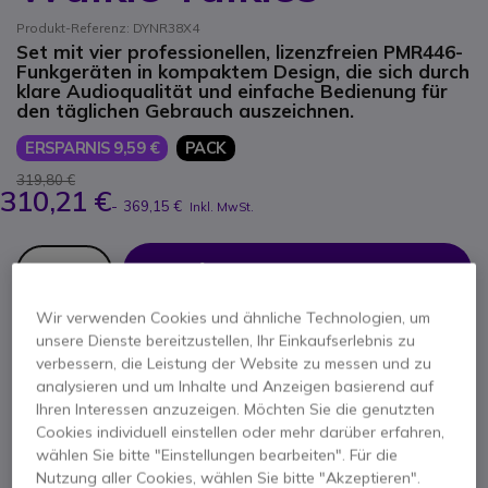
Produkt-Referenz: DYNR38X4
Set mit vier professionellen, lizenzfreien PMR446-
Funkgeräten in kompaktem Design, die sich durch
klare Audioqualität und einfache Bedienung für
den täglichen Gebrauch auszeichnen.
ERSPARNIS 9,59 €
PACK
319,80 €
310,21 €
-
369,15 €
Inkl. MwSt.
Anzahl
IN DEN WARENKORB
Wir verwenden Cookies und ähnliche Technologien, um
ANGEBOT IN 4 STUNDEN
unsere Dienste bereitzustellen, Ihr Einkaufserlebnis zu
verbessern, die Leistung der Website zu messen und zu
analysieren und um Inhalte und Anzeigen basierend auf
35 Produkte
auf Lager
Lieferung:
24/48 Std.
Ihren Interessen anzuzeigen. Möchten Sie die genutzten
Im Vorteilspack enthalten:
Cookies individuell einstellen oder mehr darüber erfahren,
wählen Sie bitte "Einstellungen bearbeiten". Für die
Nutzung aller Cookies, wählen Sie bitte "Akzeptieren".
x4
Dynascan R38 PMR446 Funkgerät