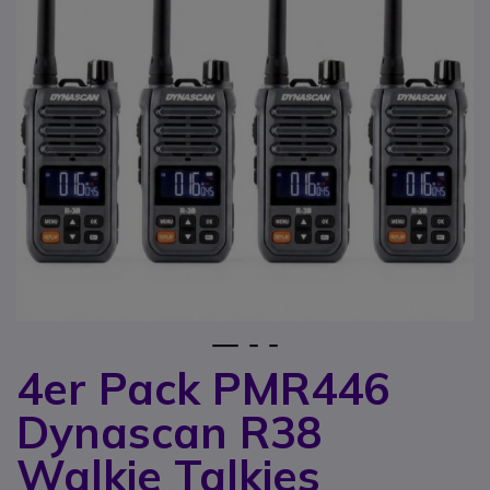
1
2
3
4er Pack PMR446
Zum Anfang der Bildgalerie springen
Dynascan R38
Walkie Talkies