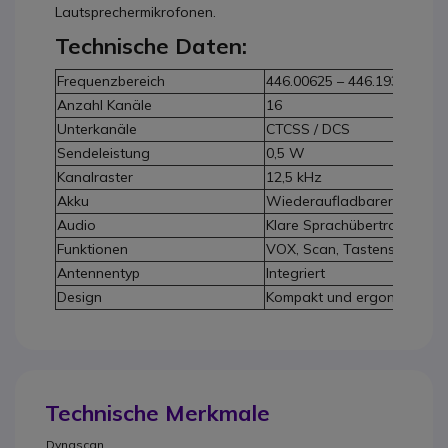
Lautsprechermikrofonen.
Technische Daten:
Frequenzbereich
446.00625 – 446.19375 MHz
Anzahl Kanäle
16
Unterkanäle
CTCSS / DCS
Sendeleistung
0,5 W
Kanalraster
12,5 kHz
Akku
Wiederaufladbarer Li-Ion A
Audio
Klare Sprachübertragung
Funktionen
VOX, Scan, Tastensperre
Antennentyp
Integriert
Design
Kompakt und ergonomisch
Technische Merkmale
Dynascan