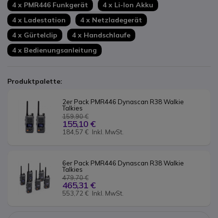
4 x PMR446 Funkgerät
4 x Li-Ion Akku
4 x Ladestation
4 x Netzladegerät
4 x Gürtelclip
4 x Handschlaufe
4 x Bedienungsanleitung
Produktpalette:
2er Pack PMR446 Dynascan R38 Walkie 
Talkies
159,90 €
155,10 €
184,57 €
Inkl. MwSt.
6er Pack PMR446 Dynascan R38 Walkie 
Talkies
479,70 €
465,31 €
553,72 €
Inkl. MwSt.