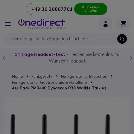
Kostenlos
+49 30 30807701
anrufen
Zum Inhalt springen
Navigation
umschalten
14 Tage Headset-Test
- Testen Sie kostenlos Ihr
Wunsch-Headset
Home
Funkgeräte
Funkgeräte für Branchen
Funkgeräte für Gastronomie & Hotellerie
4er Pack PMR446 Dynascan R38 Walkie Talkies
Zum Ende der Bildgalerie springen