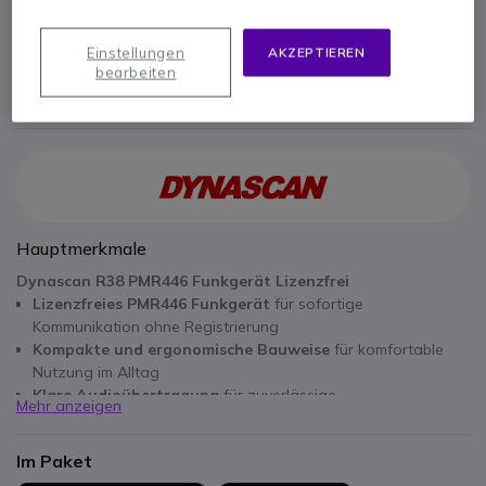
Lizenzfrei
77,55 €
Einstellungen
AKZEPTIEREN
bearbeiten
Hauptmerkmale
Dynascan R38 PMR446 Funkgerät Lizenzfrei
Lizenzfreies PMR446 Funkgerät
für sofortige
Kommunikation ohne Registrierung
Kompakte und ergonomische Bauweise
für komfortable
Nutzung im Alltag
Klare Audioübertragung
für zuverlässige
Mehr anzeigen
Teamkommunikation
Im Paket