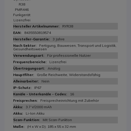
R38
PMR446
Funkgerät
Lizenzfrei
RYR38
8435550819574
3 Jahre
Fertigung, Bauwesen, Transport und Logistik,
Gesundheitswesen
Für professionelle Nutzer
Lizenzfrei
Analog
Große Reichweite, Widerstandsfähig
Nein
IP67
16
Freisprecheinrichtung mit Zubehör
3.7 V/2000 mAh
Li-Ion Akku
Mit Scan-Funkton
(H x W x D): 185 x 55 x 32 mm