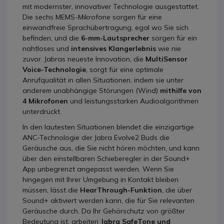
mit modernster, innovativer Technologie ausgestattet.
Die sechs MEMS-Mikrofone sorgen für eine
einwandfreie Sprachübertragung, egal wo Sie sich
befinden, und die
6-mm-Lautsprecher
sorgen für ein
nahtloses und
intensives Klangerlebnis
wie nie
zuvor. Jabras neueste Innovation, die
MultiSensor
Voice-Technologie
, sorgt für eine optimale
Anrufqualität in allen Situationen, indem sie unter
anderem unabhängige Störungen (Wind)
mithilfe von
4 Mikrofonen
und leistungsstarken Audioalgorithmen
unterdrückt.
In den lautesten Situationen blendet die einzigartige
ANC-Technologie der Jabra Evolve2 Buds die
Geräusche aus, die Sie nicht hören möchten, und kann
über den einstellbaren Schieberegler in der Sound+
App unbegrenzt angepasst werden. Wenn Sie
hingegen mit Ihrer Umgebung in Kontakt bleiben
müssen, lässt die
HearThrough-Funktion
, die über
Sound+ aktiviert werden kann, die für Sie relevanten
Geräusche durch. Da Ihr Gehörschutz von größter
Bedeutung ist, arbeiten
Jabra SafeTone und