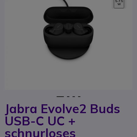
5-7.5
W
1
2
3
4
Jabra Evolve2 Buds
Zum Anfang der Bildgalerie springen
USB-C UC +
schnurloses