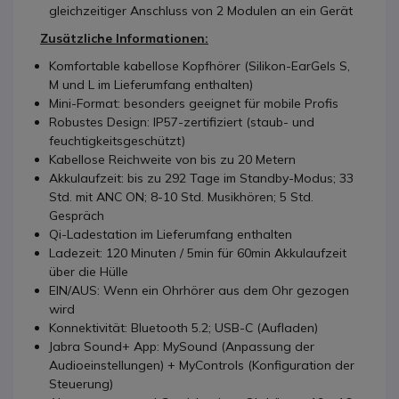
gleichzeitiger Anschluss von 2 Modulen an ein Gerät
Zusätzliche Informationen:
Komfortable kabellose Kopfhörer (Silikon-EarGels S,
M und L im Lieferumfang enthalten)
Mini-Format: besonders geeignet für mobile Profis
Robustes Design: IP57-zertifiziert (staub- und
feuchtigkeitsgeschützt)
Kabellose Reichweite von bis zu 20 Metern
Akkulaufzeit: bis zu 292 Tage im Standby-Modus; 33
Std. mit ANC ON; 8-10 Std. Musikhören; 5 Std.
Gespräch
Qi-Ladestation im Lieferumfang enthalten
Ladezeit: 120 Minuten / 5min für 60min Akkulaufzeit
über die Hülle
EIN/AUS: Wenn ein Ohrhörer aus dem Ohr gezogen
wird
Konnektivität: Bluetooth 5.2; USB-C (Aufladen)
Jabra Sound+ App: MySound (Anpassung der
Audioeinstellungen) + MyControls (Konfiguration der
Steuerung)