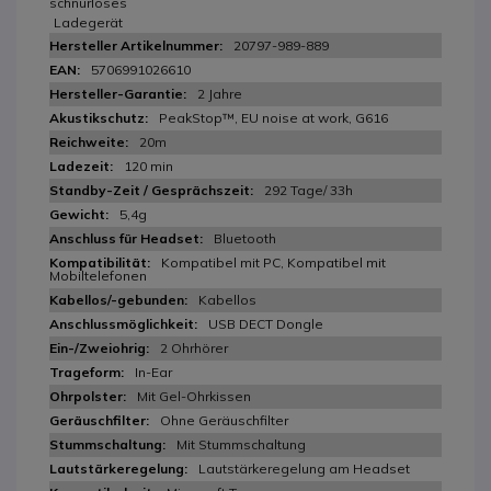
schnurloses
Ladegerät
20797-989-889
5706991026610
2 Jahre
PeakStop™, EU noise at work, G616
20m
120 min
292 Tage/ 33h
5,4g
Bluetooth
Kompatibel mit PC, Kompatibel mit
Mobiltelefonen
Kabellos
USB DECT Dongle
2 Ohrhörer
In-Ear
Mit Gel-Ohrkissen
Ohne Geräuschfilter
Mit Stummschaltung
Lautstärkeregelung am Headset