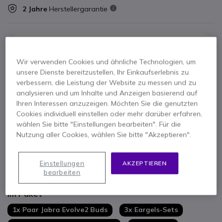
2 Jahre
Herstellergarantie
Wir verwenden Cookies und ähnliche Technologien, um
unsere Dienste bereitzustellen, Ihr Einkaufserlebnis zu
verbessern, die Leistung der Website zu messen und zu
analysieren und um Inhalte und Anzeigen basierend auf
Ihren Interessen anzuzeigen. Möchten Sie die genutzten
Hauptmerkmale
Cookies individuell einstellen oder mehr darüber erfahren,
Kabellose
USB-C/Bluetooth-Kopfhörer
im Mini-Format
wählen Sie bitte "Einstellungen bearbeiten". Für die
Professionell: Für
hybrides Arbeiten
entwickelt
Nutzung aller Cookies, wählen Sie bitte "Akzeptieren".
Ultrabequem: verschiedene Ohrstöpsel, die für jeden geeignet
sind
Integriertes Netzwerk aus
6 MEMS-Mikrofonen
Einstellungen
AKZEPTIEREN
Mehr anzeigen
bearbeiten
Einzigartige
ANC-Technologie
mit eingebauter
HearThrough-Funktion
Im Paket
MultiSensor Voice-Verarbeitung wird angewendet
Multipoint: Verbindung mit 2 Geräten gleichzeitig
1x Paar Jabra Evolve2 Buds
3x Eargels-Sets
Akkulaufzeit: bis zu
33 Stunden
bei Verwendung