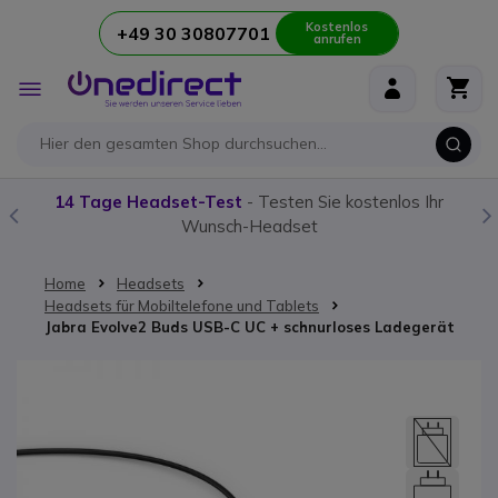
Kostenlos
+49 30 30807701
anrufen
Zum Inhalt springen
Navigation
umschalten
en Sie kostenlos Ihr
Unser
Funkgerät-Guide:
Alles was S
set
Home
Headsets
Headsets für Mobiltelefone und Tablets
Jabra Evolve2 Buds USB-C UC + schnurloses Ladegerät
Zum Ende der Bildgalerie springen