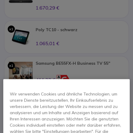
1.670,29 €
x1
Poly TC10 - schwarz
1.065,01 €
Samsung BE55FX-H Business TV 55''
x1
411,23 €
Wir verwenden Cookies und ähnliche Technologien, um
unsere Dienste bereitzustellen, Ihr Einkaufserlebnis zu
x1
Kimex Wandhalterung für 37-Zoll-Display
verbessern, die Leistung der Website zu messen und zu
analysieren und um Inhalte und Anzeigen basierend auf
26,14 €
Ihren Interessen anzuzeigen. Möchten Sie die genutzten
Cookies individuell einstellen oder mehr darüber erfahren,
wählen Sie bitte "Einstellungen bearbeiten". Für die