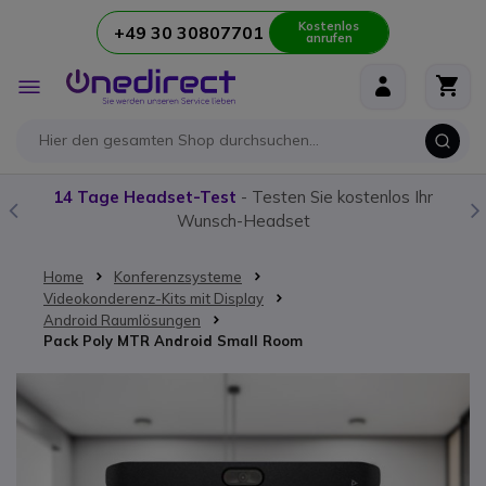
Kostenlos
+49 30 30807701
anrufen
Zum Inhalt springen
Navigation
umschalten
14 Tage Headset-Test
- Testen Sie kostenlos Ihr
Unser
Wunsch-Headset
Home
Konferenzsysteme
Videokonderenz-Kits mit Display
Android Raumlösungen
Pack Poly MTR Android Small Room
Zum Ende der Bildgalerie springen