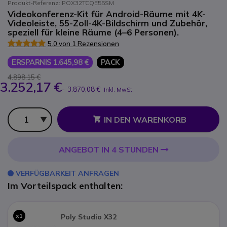
Produkt-Referenz: POX32TCQE55SM
Videokonferenz-Kit für Android-Räume mit 4K-
Videoleiste, 55-Zoll-4K-Bildschirm und Zubehör,
speziell für kleine Räume (4–6 Personen).
5.0 von 1 Rezensionen
ERSPARNIS 1.645,98 €
PACK
4.898,15 €
3.252,17 €
-
3.870,08 €
Inkl. MwSt.
Anzahl
IN DEN WARENKORB
ANGEBOT IN 4 STUNDEN
VERFÜGBARKEIT ANFRAGEN
Im Vorteilspack enthalten:
x1
Poly Studio X32