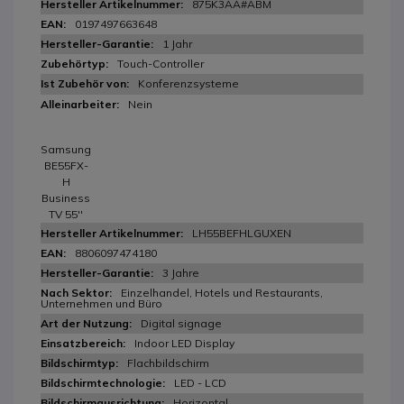
875K3AA#ABM
0197497663648
1 Jahr
Touch-Controller
Konferenzsysteme
Nein
Samsung
BE55FX-
H
Business
TV 55''
LH55BEFHLGUXEN
8806097474180
3 Jahre
Einzelhandel, Hotels und Restaurants,
Unternehmen und Büro
Digital signage
Indoor LED Display
Flachbildschirm
LED - LCD
Horizontal