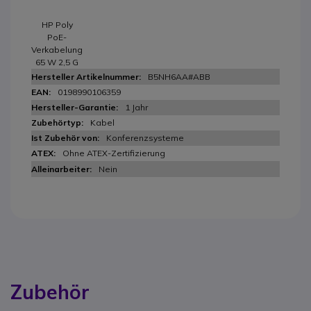
HP Poly
PoE-
Verkabelung
65 W 2,5 G
B5NH6AA#ABB
0198990106359
1 Jahr
Kabel
Konferenzsysteme
Ohne ATEX-Zertifizierung
Nein
Zubehör