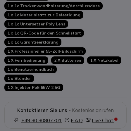
1 x 1x Trockenwandhalterung/Anschlussdose
1 x 1x Materialsatz zur Befestigung
1 x 1x Untersetzer Poly Lens
1 x 1x QR-Code für den Schnellstart
1 x 1x Garantieerklärung
1 X Professioneller 55-Zoll-Bildschirm
1 X Fernbedienung
2 X Batterien
1 X Netzkabel
1 x Benutzerhandbuch
1 x Ständer
1 X Injektor PoE 65W 2.5G
Kontaktieren Sie uns -
Kostenlos anrufen
+49 30 30807701
F.A.Q
Live Chat