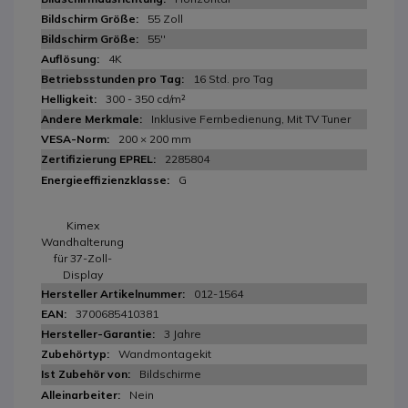
55 Zoll
55''
4K
16 Std. pro Tag
300 - 350 cd/m²
Inklusive Fernbedienung, Mit TV Tuner
200 × 200 mm
2285804
G
Kimex
Wandhalterung
für 37-Zoll-
Display
012-1564
3700685410381
3 Jahre
Wandmontagekit
Bildschirme
Nein