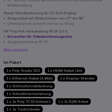
55" 4K UHD Display: gestochen scharfe und eindrucksvolle
Bilddarstellung
Kimex Wandhalterung für 37-Zoll-Display
Kompatibel mit Bildschirmen von 37" bis 86"
Unterstützt ein Gewicht von bis zu 80 kg
HP Poly PoE-Verkabelung 65 W 2,5 G
Entworfen für Videokonferenzgeräte
Ausgangsleistung: 65 W
Mehr anzeigen
Im Paket
1 x Poly Studio X32
1 x HDMI-Kabel (2m)
1 x Ethernet-Kabel (3,66m)
1 x Display-Ständer
1 x Sichtschutzabdeckung
1 x Schnellstartanleitung
1 x 1x Poly TC10 Schwarz
1 x 1x RJ45-Kabel
1 x 1x Tischständer