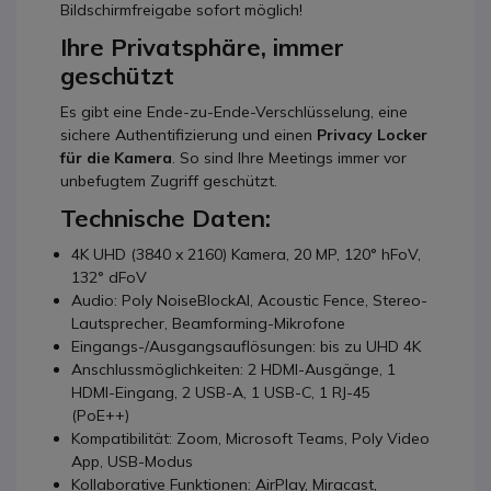
Bildschirmfreigabe sofort möglich!
Ihre Privatsphäre, immer
geschützt
Es gibt eine Ende-zu-Ende-Verschlüsselung, eine
sichere Authentifizierung und einen
Privacy Locker
für die Kamera
. So sind Ihre Meetings immer vor
unbefugtem Zugriff geschützt.
Technische Daten:
4K UHD (3840 x 2160) Kamera, 20 MP, 120° hFoV,
132° dFoV
Audio: Poly NoiseBlockAI, Acoustic Fence, Stereo-
Lautsprecher, Beamforming-Mikrofone
Eingangs-/Ausgangsauflösungen: bis zu UHD 4K
Anschlussmöglichkeiten: 2 HDMI-Ausgänge, 1
HDMI-Eingang, 2 USB-A, 1 USB-C, 1 RJ-45
(PoE++)
Kompatibilität: Zoom, Microsoft Teams, Poly Video
App, USB-Modus
Kollaborative Funktionen: AirPlay, Miracast,