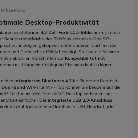
 Office Mono
ptimale Desktop-Produktivität
nbaren einstellbaren
4,3-Zoll-Farb-LCD-Bildschirm
. Je nach
 Benutzeroberfläche des Telefons einstellen. Das SIP-
Sprachtechnologien gekoppelt, unter anderem auch mit der
ungen und Geräusche effektiv beseitigt. So sind die Stimmen
ß den aktuellen Vorschriften zur
Kompatibilität mit
rsonen mit Hörbeeinträchtigung Stimmen deutlich klarer
n neben
integrierten Bluetooth 4.2
für Bluetooth.Headsets
e
Dual-Band Wi-Fi
für Wi-Fi. So können Sie bequem auf die
das IP-Telefon mit dem Yealink VC-Desktop verbinden, um
menarbeit einfacher. Der
integrierte USB 2.0-Anschluss
 direkten drahtgebundenen/drahtlosen USB-Headset oder