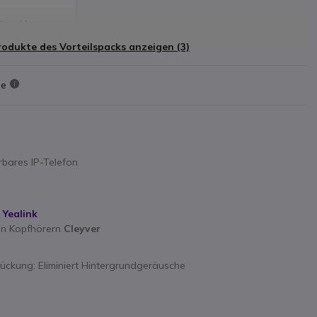
5-7.5
W
rodukte des Vorteilspacks anzeigen (3)
ie
rbares IP-Telefon
 Yealink
sen Kopfhörern
Cleyver
ückung: Eliminiert Hintergrundgeräusche