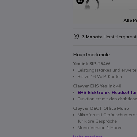
x1
126,05 €
Alle P
3 Monate
Herstellergarant
Hauptmerkmale
Yealink SIP-T54W
Leistungsstarkes und erweite
Bis zu 16 VoIP-Konten
Cleyver EHS Yealink 40
EHS-Elektronik-Headset für
Funktioniert mit den drahtlo
Cleyver DECT Office Mono
Mikrofon mit Geräuschunterdr
für klare Gespräche
Mono-Version 1 Hörer
Mehr anzeigen