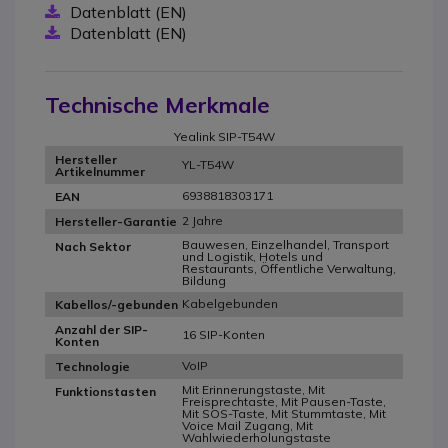
Datenblatt (EN)
Datenblatt (EN)
Technische Merkmale
Yealink SIP-T54W
Hersteller
YL-T54W
Artikelnummer
6938818303171
EAN
2 Jahre
Hersteller-Garantie
Bauwesen, Einzelhandel, Transport
Nach Sektor
und Logistik, Hotels und
Restaurants, Öffentliche Verwaltung,
Bildung
Kabelgebunden
Kabellos/-gebunden
Anzahl der SIP-
16 SIP-Konten
Konten
VoIP
Technologie
Mit Erinnerungstaste, Mit
Funktionstasten
Freisprechtaste, Mit Pausen-Taste,
Mit SOS-Taste, Mit Stummtaste, Mit
Voice Mail Zugang, Mit
Wahlwiederholungstaste