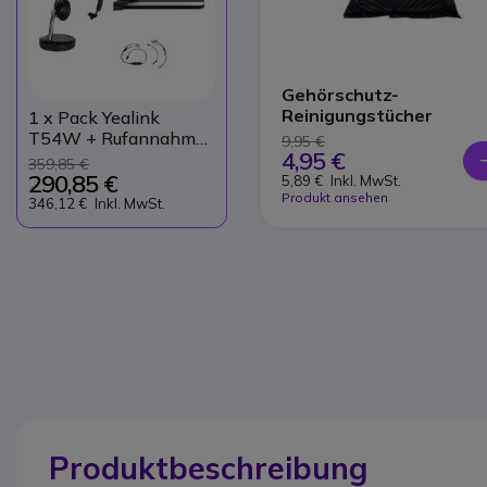
Gehörschutz-
Reinigungstücher
1
x Pack Yealink
T54W + Rufannahme
9,95 €
4,95 €
Kabel + Cleyver DECT
359,85 €
Office
290,85 €
5,89 €
Inkl. MwSt.
Produkt ansehen
346,12 €
Inkl. MwSt.
Produktbeschreibung