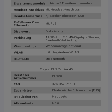
Ja, bis zu 3 Erweiterungsmodule
Erweiterungsmodule
Mit Headset-Anschluss
Headset-Anschluss
RJ-Stecker, Bluetooth, USB
Headsetanschluss
PoE (Power Over
Mit PoE
Ethernet)
Farbdisplay
Displayart
1 USB-Port, 2 RJ 45-Gigabyte Stecker,
Verbindung
Bluetooth Verbindung
Wandmontage optional
Wandmontage
mit integriertem WLAN
WLAN
Mit Bluetooth
Bluetooth
Cleyver EHS Yealink 40
Hersteller
EHS80
Artikelnummer
3760357671151
EAN
Elektronische Rufannahme (EHS)
Zubehörtyp
Headsets
Ist Zubehör von
Nein
Alleinarbeiter