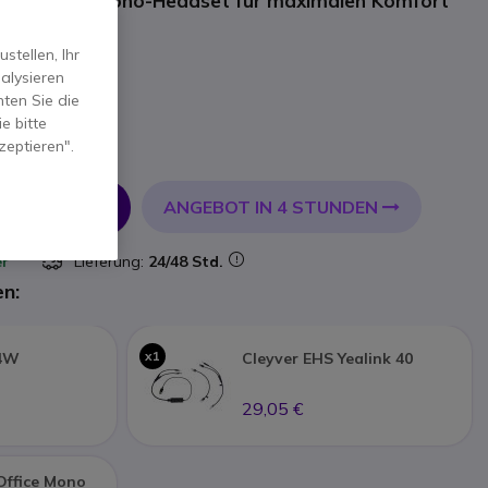
abellosem Mono-Headset für maximalen Komfort
nen
tellen, Ihr
alysieren
ten Sie die
e bitte
t.
zeptieren".
ANGEBOT IN 4 STUNDEN
 WARENKORB
er
Lieferung:
24/48 Std.
en:
x1
54W
Cleyver EHS Yealink 40
29,05 €
Office Mono