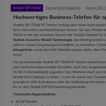
Yealink SIP-T54W
Cleyver EHS Yealink 40
Cleyver DECT
Hochwertiges Business-Telefon für o
Yealink SIP-T54W IP-Telefon verfügt über einen leicht bedie
Ihren Wünschen und Bedürfnissen können Sie den Winkel der
T54W ist mit der neuesten Version der Yealink Optimal HD 
Yealink Acoustic Shield Technologie
, die Hintergrundstör
selbst in lauten Umgebungen kristallklar zu verstehen. Gemä
Hörgeräten
, sorgt das HAC-Mobilteil zudem dafür, dass Pe
hören.
Das professionelle Yealink SIP-T54W IP-Telefon bietet Ihne
und Synchronisation mobiler Kontakte, auch das eingebaut
5G Wi-Fi-Konnektivität zugreifen. Des Weiteren lässt sich 
Inhalte Ihres Laptops zu teilen – noch nie zuvor war Zusam
ermöglicht USB-Aufnahmen oder die Verbindung mit einem
bis zu drei Yealink EXP50 Erweiterungsmodulen.
Technische Eigenschaften:
16 SIP-Konten