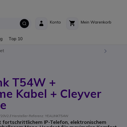
Konto
Mein Warenkorb
ng
Top 10
et
ink T54W +
e Kabel + Cleyver
ce
0V2 // Hersteller-Referenz: YEALINKT54W
 fortschrittlichem IP-Telefon, elektronischem