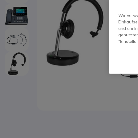
Wir verwe
Einkaufse
und um In
genutzten
"Einstell
Zum Anfang der Bildgalerie springen