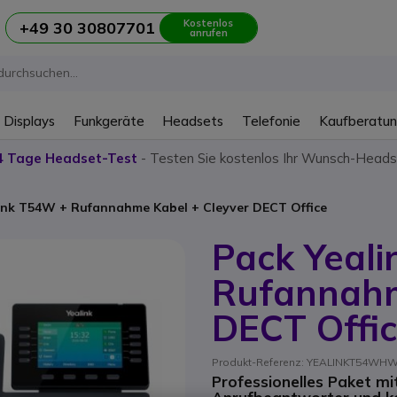
Kostenlos
+49 30 30807701
anrufen
 Displays
Funkgeräte
Headsets
Telefonie
Kaufberatu
4 Tage Headset-Test
- Testen Sie kostenlos Ihr Wunsch-Heads
ink T54W + Rufannahme Kabel + Cleyver DECT Office
Pack Yeal
Rufannahm
DECT Offi
Produkt-Referenz: YEALINKT54WHW2
Professionelles Paket mit