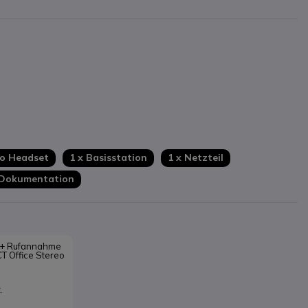
no Headset
1 x Basisstation
1 x Netzteil
 Dokumentation
 + Rufannahme 
T Office Stereo
.