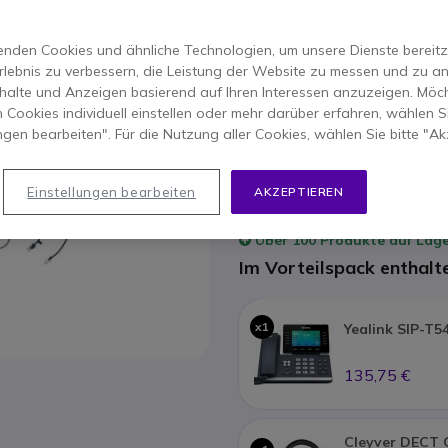
Anrufbeantworter und k
und Produktivität
4.1 von 13 Rezensio
nden Cookies und ähnliche Technologien, um unsere Dienste bereitzus
rlebnis zu verbessern, die Leistung der Website zu messen und zu an
ERSPARNIS 69,00 €
PACK
halte und Anzeigen basierend auf Ihren Interessen anzuzeigen. Möch
359,85 €
 Cookies individuell einstellen oder mehr darüber erfahren, wählen Si
290,85 €
-
346,12 €
Inkl. MwS
ungen bearbeiten". Für die Nutzung aller Cookies, wählen Sie bitte "Ak
Anzahl
IN DEN
Einstellungen bearbeiten
AKZEPTIEREN
Über
100 Produkte
auf Lag
Im Vorteilspack enthalt
x1
Yealink SIP-T
135,75 €
Cleyver DECT 