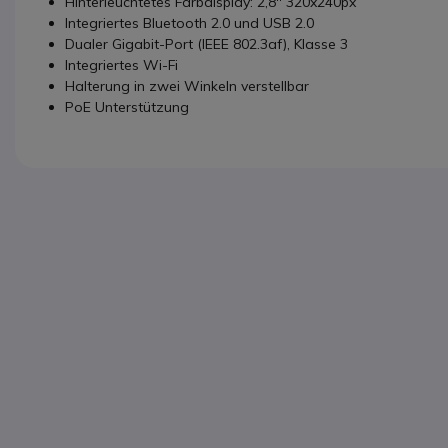
Hinterleuchtetes Farbdisplay: 2,8'' 320x240px
Integriertes Bluetooth 2.0 und USB 2.0
Dualer Gigabit-Port (IEEE 802.3af), Klasse 3
Integriertes Wi-Fi
Halterung in zwei Winkeln verstellbar
PoE Unterstützung