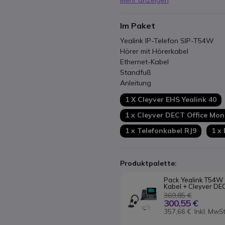
Im Paket
Yealink IP-Telefon SIP-T54W
Hörer mit Hörerkabel
Ethernet-Kabel
Standfuß
Anleitung
1 X Cleyver EHS Yealink 40
1 x Cleyver DECT Office Mo
1 x Telefonkabel RJ9
1 x
Produktpalette:
Pack Yealink T54W
Kabel + Cleyver DEC
369,85 €
300,55 €
357,66 €
Inkl. MwSt