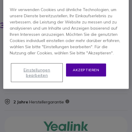
oder Support von einem einzigen PC aus.
Wir verwenden Cookies und ähnliche Technologien, um
ERSPARNIS 30,00 €
unsere Dienste bereitzustellen, Ihr Einkaufserlebnis zu
64,95 €
verbessern, die Leistung der Website zu messen und zu
34,95 €
-
41,59 €
Inkl. MwSt.
analysieren und um Inhalte und Anzeigen basierend auf
Ihren Interessen anzuzeigen. Möchten Sie die genutzten
Anzahl
Cookies individuell einstellen oder mehr darüber erfahren,
IN DEN WARENKORB
wählen Sie bitte "Einstellungen bearbeiten". Für die
Nutzung aller Cookies, wählen Sie bitte "Akzeptieren".
ANGEBOT IN 4 STUNDEN
Einstellungen
AKZEPTIEREN
Nicht lieferbar
bearbeiten
100+ Produkte im Plattformbestand
Lieferung:
5-7 Tage
2 Jahre
Herstellergarantie