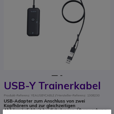
1
2
USB-Y Trainerkabel
Zum Anfang der Bildgalerie springen
Produkt-Referenz: YEAUSBYCABLE // Hersteller-Referenz: 1308230
USB-Adapter zum Anschluss von zwei
Kopfhörern und zur gleichzeitigen
Abhörmöglichkeit bei Schulungen, Überwachung