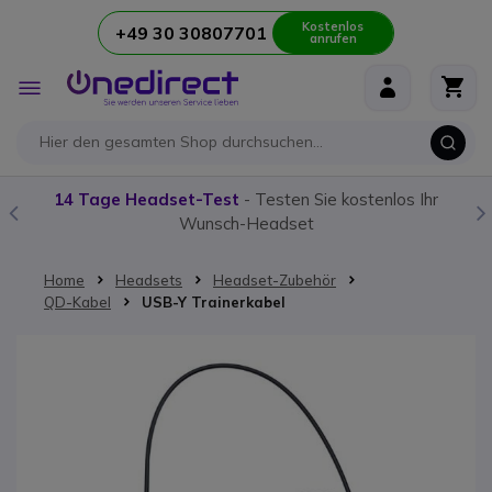
Kostenlos
+49 30 30807701
anrufen
Zum Inhalt springen
Navigation
umschalten
14 Tage Headset-Test
- Testen Sie kostenlos Ihr
Wunsch-Headset
Home
Headsets
Headset-Zubehör
QD-Kabel
USB-Y Trainerkabel
Zum Ende der Bildgalerie springen