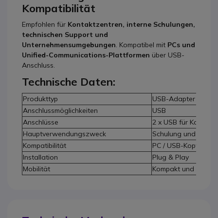
Kompatibilität
Empfohlen für
Kontaktzentren, interne Schulungen,
technischen Support und
Unternehmensumgebungen
. Kompatibel mit
PCs und
Unified-Communications-Plattformen
über USB-
Anschluss.
Technische Daten:
Produkttyp
USB-Adapter für zw
Anschlussmöglichkeiten
USB
Anschlüsse
2 x USB für Kopfhör
Hauptverwendungszweck
Schulung und Dual-L
Kompatibilität
PC / USB-Kopfhörer
Installation
Plug & Play
Mobilität
Kompakt und leicht