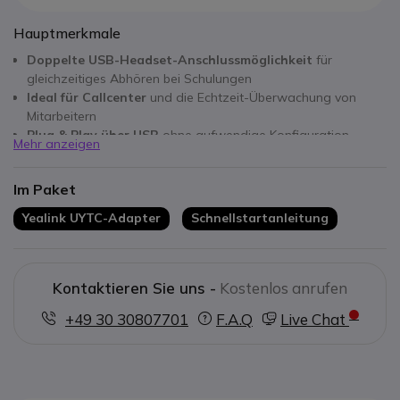
Hauptmerkmale
Doppelte USB-Headset-Anschlussmöglichkeit
für
gleichzeitiges Abhören bei Schulungen
Ideal für Callcenter
und die Echtzeit-Überwachung von
Mitarbeitern
Plug & Play über USB
ohne aufwendige Konfiguration
Mehr anzeigen
Kompatibel mit Yealink-USB-Headsets
und anderen
Standardgeräten
Im Paket
Verbessert die Zusammenarbeit
bei Schulungen und im
Support
Yealink UYTC-Adapter
Schnellstartanleitung
Kompaktes und tragbares Design
, das sich leicht in jeden
Arbeitsplatz integrieren lässt
Kontaktieren Sie uns -
Kostenlos anrufen
+49 30 30807701
F.A.Q
Live Chat