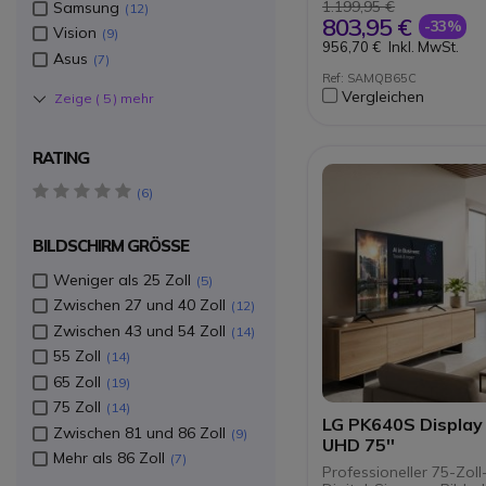
dick
1.199,95 €
Samsung
12
Gleichmäßige Ränder
803,95 €
-33%
Vision
9
Wiedergabe im Hoc
956,70 €
Inkl. MwSt.
Querformat
Asus
7
Verwaltung von Inha
Ref: SAMQB65C
Geräten über Sams
Vergleichen
Zeige (
5
) mehr
CMS
Zentrierte VESA Löc
Installation
RATING
Nachhaltig: Energy 
zertifiziert
5 star(s)
6
BILDSCHIRM GRÖSSE
Weniger als 25 Zoll
5
Zwischen 27 und 40 Zoll
12
Zwischen 43 und 54 Zoll
14
55 Zoll
14
65 Zoll
19
75 Zoll
14
LG PK640S Display
Zwischen 81 und 86 Zoll
9
UHD 75''
Mehr als 86 Zoll
7
Professioneller 75-Zol