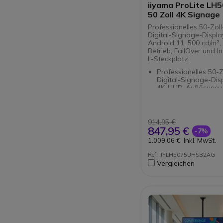
iiyama ProLite LH
50 Zoll 4K Signage
Professionelles 50-Zoll
Digital-Signage-Displa
Android 11, 500 cd/m²,
Betrieb, FailOver und 
L-Steckplatz.
Professionelles 50-Z
Digital-Signage-Disp
4K-UHD-Auflösung 
cd/m² Helligkeit.
Für den kontinuierli
Betrieb im Quer- un
Hochformat konzipie
914,95 €
Android 11 und integ
847,95 €
-7%
Signage-Software fü
1.009,06 €
Inkl. MwSt.
Apps, Inhaltsverwal
kabellose Bildschirm
Ref: IIYLH5075UHSB2AG
Signal-FailOver-Fun
Vergleichen
wechselt bei einem
Signalausfall autom
einer verfügbaren
Ersatzquelle.
Intel® SDM-L-Steckp
Integration eines se
erhältlichen Smart D