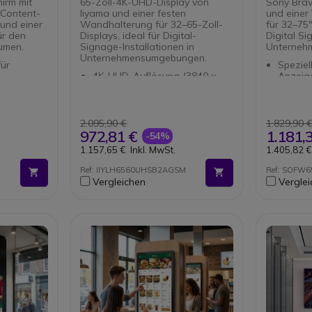
hirm mit
65-Zoll-4K-UHD-Display von
Sony Brav
 Content-
Iiyama und einer festen
und einer
und einer
Wandhalterung für 32–65-Zoll-
für 32–75"
ür den
Displays, ideal für Digital-
Digital S
umen.
Signage-Installationen in
Unterneh
Unternehmensumgebungen.
ür
Speziel
4K-UHD-Auflösung (3840 x
Anzeige
er
2160)
65-Zoll
 mit
Entspiegeltes VA-Panel für
Auflös
 intuitiver
maximale Klarheit
HDR-Te
Android 11 OS und iiSignage²
detailli
2.095,90 €
1.829,90 
erwaltung
integriert
Kompati
972,81 €
1.181,
-54%
Kompatibilität: Bildschirme von
32 bis 
1.157,65 €
Inkl. MwSt.
1.405,82 €
 ideal für
32 bis 75 Zoll
Maximal
äume
Maximale Traglast: 100 kg
Halteru
Ref: IIYLH6560UHSB2AGSM
Ref: SOFW
r elegante
Halterungstyp: fest
Vergleichen
Vergle
erte