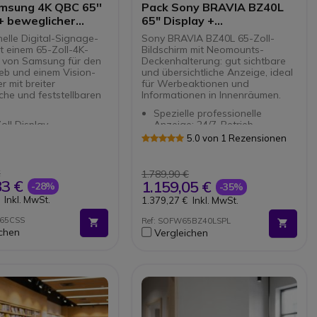
msung 4K QBC 65''
Pack Sony BRAVIA BZ40L
+ beweglicher
65" Display +
ß Vision VFM-F22
Deckenhalterung
elle Digital-Signage-
Sony BRAVIA BZ40L 65-Zoll-
Neomounts FPMA-
t einem 65-Zoll-4K-
Bildschirm mit Neomounts-
C340BLACK
m von Samsung für den
Deckenhalterung: gut sichtbare
ieb und einem Vision-
und übersichtliche Anzeige, ideal
r mit breiter
für Werbeaktionen und
che und feststellbaren
Informationen in Innenräumen.
Spezielle professionelle
oll Display
Anzeige: 24/7-Betrieb
amische Anzeige in
65-Zoll-Panel mit 4K UHD-
5.0 von 1 Rezensionen
Pro-Umgebung
Auflösung
ische Farben +
HDR-Technologie: scharfe und
ing-Verarbeitung
detaillierte Bilder
€
1.789,90 €
bilität: Bildschirme von
Voll bewegliche
83 €
1.159,05 €
-28%
-35%
80 Zoll
Deckenhalterung für 32-75"
Inkl. MwSt.
1.379,27 €
Inkl. MwSt.
e Tragkraft: 60 kg
Bildschirme
mpatibilität: 200x200,
Maximale Belastbarkeit: 50 kg
B65CSS
Ref: SOFW65BZ40LSPL
0, 300x300, 300x400,
Flexibel einstellbar mit 25°
ichen
Vergleichen
0, 400x200, 400x300,
Neigung, 360° Drehung, 6°
0, 600x400 mm
Rotation