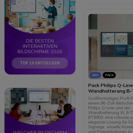
FailOver-Technologie
Störungen eine
unterbrechungsfreie
Wiedergabe der Inh
gewährleistet.
Integrierter
Umgebungslichtsens
automatischen Anp
DIE BESTEN
Bildschirmhelligkeit.
Integrierter OPS-Ste
INTERAKTIVEN
zum Einbau eines P
BILDSCHIRME 2026
Android-Moduls oh
zusätzliche Verkabe
TOP 10 ENTDECKEN
Horizontale oder ver
Installation mit HDMI
DisplayPort-, LAN- 
NEU
PACK
Anschlüssen.
Pack Philips Q-Line
Wandhalterung B-
Circle
Circle
BT9903
Großformatiges Profi-P
einem 86-Zoll-Bildschi
Philips Q-Line und der
Wandhalterung XL B-
BT9903: eine robuste 
elegante Lösung für Di
Signage, visuelle Komm
und Präsentationen in
WELCHER BILDSCHIRM