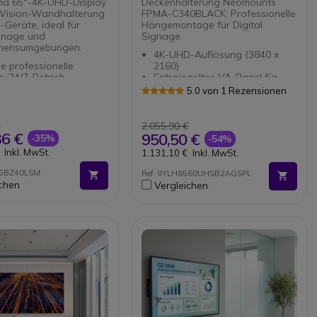
Neomounts FPMA-
ia 65"-4K-UHD-Display
Deckenhalterung Neomounts
C340BLACK
 Vision-Wandhalterung
FPMA-C340BLACK: Professionelle
-Geräte, ideal für
Hängemontage für Digital
ignage und
Signage.
mensumgebungen.
4K-UHD-Auflösung (3840 x
le professionelle
2160)
: 24/7-Betrieb
Entspiegeltes VA-Panel für
-Panel mit 4K UHD-
maximale Klarheit
5.0 von 1 Rezensionen
ung
Android 11 OS und iiSignage²
chnologie: scharfe und
integriert
erte Bilder
Voll bewegliche
€
2.055,90 €
bilität: Bildschirme von
Deckenhalterung für 32-75"
36 €
950,50 €
-35%
-54%
75 Zoll
Bildschirme
Inkl. MwSt.
1.131,10 €
Inkl. MwSt.
e Traglast: 100 kg
Maximale Belastbarkeit: 50 kg
ngstyp: fest
Flexibel einstellbar mit 25°
65BZ40LSM
Ref: IIYLH6560UHSB2AGSPL
Neigung, 360° Drehung, 6°
ichen
Vergleichen
Rotation