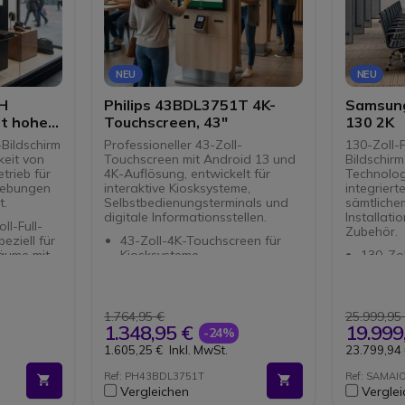
NEU
NEU
2H
Philips 43BDL3751T 4K-
Samsung
it hoher
Touchscreen, 43"
130 2K
ts)
-Bildschirm
Professioneller 43-Zoll-
130-Zoll-
keit von
Touchscreen mit Android 13 und
Bildschirm
trieb für
4K-Auflösung, entwickelt für
Technolog
gebungen
interaktive Kiosksysteme,
integrier
t.
Selbstbedienungsterminals und
sämtlichem
digitale Informationsstellen.
Installati
ll-Full-
Zubehör.
eziell für
43-Zoll-4K-Touchscreen für
äume mit
Kiosksysteme,
130-Zol
Informationsstellen und
Bildsch
tung
interaktive Beschilderung.
Auflösu
PCAP-Technologie mit 20
Bespre
 von 2500
simultanen Berührungspunkten
Auditor
1.764,95 €
25.999,95
ende
für eine flüssige Interaktion.
Quick-B
1.348,95 €
19.999
-24%
i starker
Integriertes Android 13 zum
der di
1.605,25 €
Inkl. MwSt.
23.799,94
Ausführen von Anwendungen
Stunde
m die Uhr
ohne externen Mediaplayer.
werden
Ref: PH43BDL3751T
Ref: SAMAI
gital-
24/7-Betrieb – entwickelt für
HDR-LE
Vergleichen
Vergle
gen.
professionelle Umgebungen
Peakin