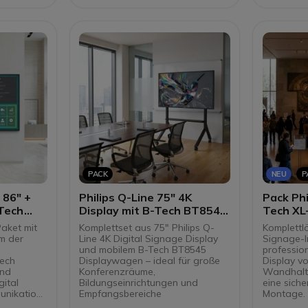
, die bei
mit Dauerbetrieb.
Kontras
450 cd/m² Helligkeit für klare
Bildqual
Darstellung in anspruchsvollen
Integri
alte
Innenräumen.
komple
Wi-Fi 6 und Bluetooth 5.2 mit
überflü
USB-C-, HDMI-, DisplayPort-,
Inbetri
or zur
LAN- und OPS-Anschlüssen.
Lieferu
assung der
Kompatibel mit PPDS Wave für
Wandha
Fernverwaltung,
Lautsp
ckplatz
-überwachung und -wartung.
Zierra
Cs oder
Multisc
ne
Kombin
lung.
Bildsch
tikale
Bespre
-,
und RS232-
PACK
NEU
P
 86" +
Philips Q-Line 75" 4K
Pack Phi
Tech
Display mit B-Tech BT8545
Tech XL
Rollwagen
für Digi
aket mit
Komplettset aus 75" Philips Q-
Komplettlö
rm der
Line 4K Digital Signage Display
Signage-I
und mobilem B-Tech BT8545
profession
Tech
Displaywagen – ideal für große
Display vo
und
Konferenzräume,
Wandhalte
gital
Bildungseinrichtungen und
eine siche
unikation
Empfangsbereiche
Montage.