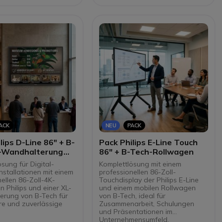
t, Helligkeit und
Monitore und Displays
ität.
Ultraflaches Profil von nur 30
erte Steuerbox, die
mm für elegante und
xe Konfigurationen
unauffällige Installationen
ssig macht und die
ebnahme beschleunigt.
mfang: serienmäßig mit
lterungen,
rechern und
hmen.
reen-Anschluss zur
ation mehrerer
irme in großen
chungsräumen.
ACK
NEU
PACK
lips D-Line 86" + B-
Pack Philips E-Line Touch
-Wandhalterung
86" + B-Tech-Rollwagen
tal Signage
sung für Digital-
Komplettlösung mit einem
nstallationen mit einem
professionellen 86-Zoll-
ellen 86-Zoll-4K-
Touchdisplay der Philips E-Line
n Philips und einer XL-
und einem mobilen Rollwagen
rung von B-Tech für
von B-Tech, ideal für
re und zuverlässige
Zusammenarbeit, Schulungen
und Präsentationen im
Unternehmensumfeld.