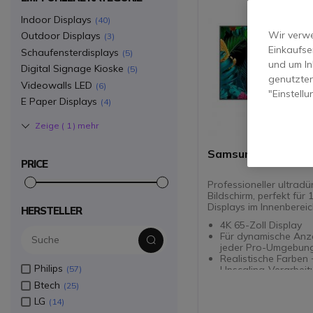
Indoor Displays
40
Wir verwe
Outdoor Displays
3
Einkaufse
Schaufensterdisplays
5
und um In
Digital Signage Kioske
5
genutzten
Videowalls LED
6
"Einstell
E Paper Displays
4
Zeige (
1
) mehr
Samsung QB65C 65
PRICE
Professioneller ultradü
Bildschirm, perfekt für 
Displays im Innenbereic
HERSTELLER
4K 65-Zoll Display
Für dynamische Anze
jeder Pro-Umgebun
Realistische Farben 
Philips
Upscaling-Verarbei
57
Kalibrierung der Inhalte über
Btech
25
die Samsung Mobile
LG
14
Ultradünnes Design