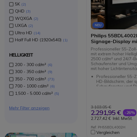
5K
2
QHD
3
WQXGA
2
UXGA
NEU
2
Ultra HD
14
Philips 55BDL400
Half Full HD (1920x540)
1
Signage-Display m
Helligkeit (2500 ni
Professioneller 55-Zoll
mit extrem hoher Hellig
HELLIGKEIT
2500 cd/m² und 24/7-Be
Schaufenster und Um
200 - 300 cd/m²
6
mit hoher Lichtintensitä
300 - 350 cd/m²
9
Professioneller 55-Zo
350 - 700 cd/m²
73
HD-Bildschirm, der sp
700 - 1000 cd/m²
Schaufenster und R
6
starker
1,500 - 5.000 cd/m²
5
Umgebungsbeleuch
entwickelt wurde.
Ultrahohe Helligkeit
3.103,05 €
Mehr Filter anzeigen
cd/m² für hervorrag
2.291,95 €
-26%
Sichtbarkeit auch be
2.727,42 €
Inkl. MwSt.
Lichteinstrahlung.
Dauerbetrieb rund u
Ref: PH55BDL4002H
für anspruchsvolle Di
Vergleichen
Signage-Anwendun
Circle
Circle