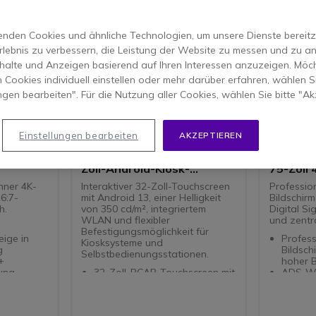
nden Cookies und ähnliche Technologien, um unsere Dienste bereitzus
rlebnis zu verbessern, die Leistung der Website zu messen und zu an
halte und Anzeigen basierend auf Ihren Interessen anzuzeigen. Möch
 Cookies individuell einstellen oder mehr darüber erfahren, wählen Si
ungen bearbeiten". Für die Nutzung aller Cookies, wählen Sie bitte "Ak
NEU
Einstellungen bearbeiten
AKZEPTIEREN
''
Philips 32BDL3751T 32-
Philips
Zoll-Android-Kiosk-
75-Zoll 
Touchscreen
nner 4K-
Interaktiver 32-Zoll-Touchscreen
Professio
16:7-
mit Android 13, einer Helligkeit
Bildschir
h.
von 350 cd/m², integriertem
Digital Si
WLAN und flexibler
und zentra
Befestigungsmöglichkeit für
ige in
Profess
Kiosksysteme und
g
Bildsch
Selbstbedienungsstationen.
+
hoher 
tung
32-Zoll-PCAP-Touchscreen mit
ADS-We
10 gleichzeitigen
optimal
 App
Berührungspunkten für eine
gleich
: 28,5mm
flüssige Bedienung.
Dauerbe