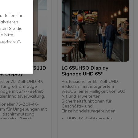
tellen, Ihr
alysieren
ten Sie die
e bitte
zeptieren".
 D-Line 75BDL4511D
LG 65UH5Q Display
4K Display
Signage UHD 65''
neller 75-Zoll-UHD-4K-
Professioneller 65-Zoll-UHD-
m für großformatige
Bildschirm mit integriertem
gnage mit 24/7-Betrieb
webOS, einer Helligkeit von 500
ler Inhaltsverwaltung.
Nit und erweiterten
Sicherheitsfunktionen für
ioneller 75-Zoll-4K-
Geschäfts- und
irm für Umgebungen mit
Einzelhandelsumgebungen.
Bildschirmnutzung
itwinkel-Panel:
UHD-4K-Auflösung für
e Sichtbarkeit und
gestochen scharfe Bilder und
mäßige Farben
beeindruckende Inhalte
trieb rund um die Uhr
500 nit Helligkeit ideal für