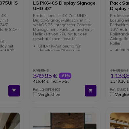
5075UHS
LG PK640S Display Signage
Pack Sa
UHD 43''
Display 
Standfu
-4K-
Professioneller 43-Zoll-UHD-
Profession
y mit
Digital-Signage-Bildschirm mit
Lösung mi
 24/7-
webOS 25, integrierter Content-
Bildschir
Intel® SDM-
Management-Funktion und einer
16/7-Betr
Helligkeit von 270 Nit für den
Rollstände
geschäftlichen Einsatz.
Ablageflä
oll-
Rollen.
lay mit
UHD-4K-Auflösung für
und 500
detailreiche Bilder und
4K 65-Z
professionelle Inhalte
Für dyn
chen 24/7-
webOS 25-Plattform mit
jeder 
d
integriertem SoC und intuitiver
Realist
rt.
Bedienung
Upscal
899,95 €
1.569,90 
rierte
Integrierte Content-
Kompati
349,95 €
1.133,
-61%
r lokale
Verwaltung ohne externen PC
31 bis 
416,44 €
Inkl. MwSt.
1.349,26 €
tung und
Helligkeit 270 nit ideal für
Maximal
freigabe.
kontrollierte Innenräume
VESA-Ko
Ref: LG43PK640S
Ref: SAMQ
ktion
Kompaktes und schlankes
200x40
Vergleichen
Vergle
Design perfekt für beengte
350x35
atisch zu
Platzverhältnisse
400x40
Kompatibel mit LG SuperSign
CMS für erweiterte
latz zur
Inhaltsverwaltung
parat
isplay