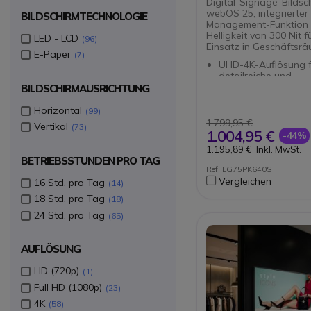
Digital-Signage-Bildsc
webOS 25, integrierter
BILDSCHIRMTECHNOLOGIE
Management-Funktion 
Helligkeit von 300 Nit f
LED - LCD
96
Einsatz in Geschäftsrä
E-Paper
7
UHD-4K-Auflösung f
detailreiche und
beeindruckende Bild
BILDSCHIRMAUSRICHTUNG
webOS 25-Plattform
integriertem SoC und
Horizontal
99
Benutzeroberfläche
1.799,95 €
Vertikal
73
Integrierte Inhaltsv
1.004,95 €
-44%
ohne externen PC
1.195,89 €
Inkl. MwSt.
Helligkeit von 300 nit
BETRIEBSSTUNDEN PRO TAG
kontrollierte Innenr
Ref: LG75PK640S
Schlankes Design fü
Vergleichen
16 Std. pro Tag
14
und platzsparende
Installationen
18 Std. pro Tag
18
Kompatibilität mit LG
24 Std. pro Tag
65
SuperSign für erweit
Inhaltsverwaltung
AUFLÖSUNG
HD (720p)
1
Full HD (1080p)
23
4K
58