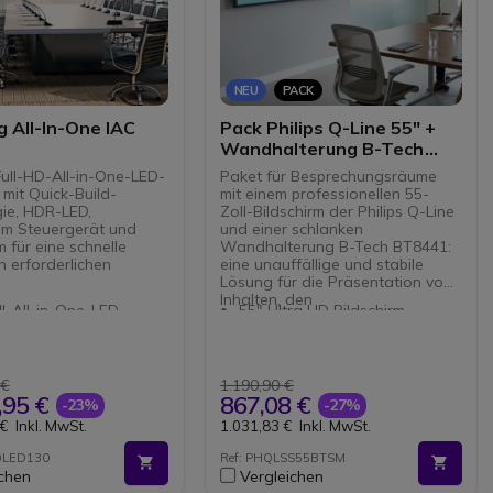
NEU
PACK
 All-In-One IAC
Pack Philips Q-Line 55" +
Wandhalterung B-Tech
BT8441
Full-HD-All-in-One-LED-
Paket für Besprechungsräume
 mit Quick-Build-
mit einem professionellen 55-
ie, HDR-LED,
Zoll-Bildschirm der Philips Q-Line
tem Steuergerät und
und einer schlanken
 für eine schnelle
Wandhalterung B-Tech BT8441:
on erforderlichen
eine unauffällige und stabile
Lösung für die Präsentation von
Inhalten, den
l-All-in-One-LED-
55" Ultra HD Bildschirm
Informationsaustausch und die
irm mit Full-HD-
Inhaltsplanung mit Smart
Ausstattung von Räumen für die
ng für
Player
Zusammenarbeit.
chungsräume und
Steuere dein Display-
ien.
Netzwerk mit CMND & Control
 €
1.190,90 €
uild-Installation, mit
Schlanke Wandhalterung für
,95 €
867,08 €
-23%
-27%
e Montage in etwa zwei
Bildschirme bis zu 65" mit einer
 €
Inkl. MwSt.
1.031,83 €
Inkl. MwSt.
n abgeschlossen
maximalen Tragkraft von 80
 kann.
kg
OLED130
Ref: PHQLSS55BTSM
D und Dynamic
VESA-Kompatibilität bis zu 455
ichen
Vergleichen
g zur Verbesserung von
x 400 für große professionelle