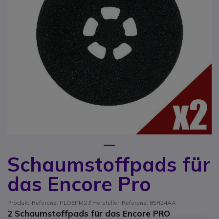
1
Schaumstoffpads für
Zum Anfang der Bildgalerie springen
das Encore Pro
Produkt-Referenz: PLOEPM2 // Hersteller-Referenz: 85R24AA
2 Schaumstoffpads für das Encore PRO