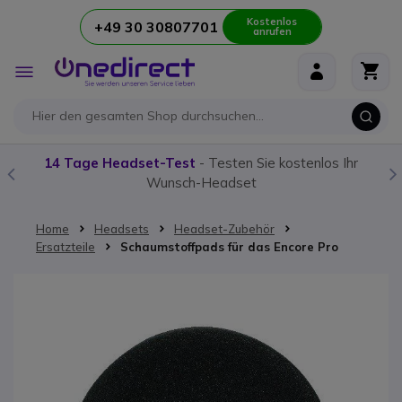
Kostenlos
+49 30 30807701
anrufen
Zum Inhalt springen
Navigation
umschalten
14 Tage Headset-Test
- Testen Sie kostenlos Ihr
Wunsch-Headset
Home
Headsets
Headset-Zubehör
Ersatzteile
Schaumstoffpads für das Encore Pro
Zum Ende der Bildgalerie springen