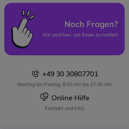
Noch Fragen?
Wir sind hier, um Ihnen zu helfen!
+49 30 30807701
icon
Montag bis Freitag, 8:00 Uhr bis 17:30 Uhr
icon
Online Hilfe
Kontakt und FAQ