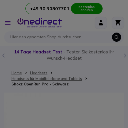
Kostenlos
+49 30 30807701
anrufen
Zum Inhalt springen
Navigation
umschalten
14 Tage Headset-Test
- Testen Sie kostenlos Ihr
Wunsch-Headset
Home
Headsets
Headsets für Mobiltelefone und Tablets
Shokz OpenRun Pro - Schwarz
Zum Ende der Bildgalerie springen