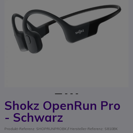
1
2
3
4
Shokz OpenRun Pro
Zum Anfang der Bildgalerie springen
- Schwarz
Produkt-Referenz: SHOPRUNPROBK // Hersteller-Referenz: S810BK