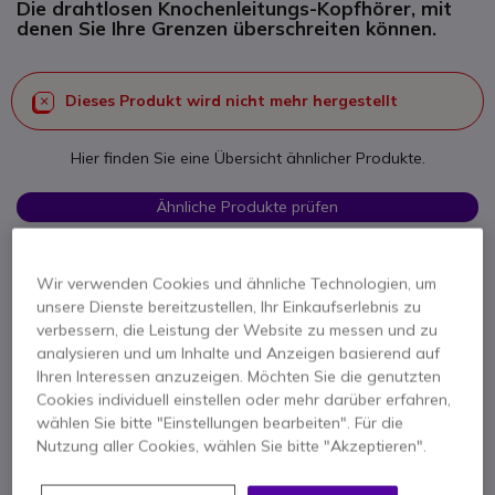
Die drahtlosen Knochenleitungs-Kopfhörer, mit
denen Sie Ihre Grenzen überschreiten können.
Dieses Produkt wird nicht mehr hergestellt
Hier finden Sie eine Übersicht ähnlicher Produkte.
Ähnliche Produkte prüfen
Wir verwenden Cookies und ähnliche Technologien, um
Kontaktieren Sie uns -
Kostenlos anrufen
unsere Dienste bereitzustellen, Ihr Einkaufserlebnis zu
+49 30 30807701
F.A.Q
Live Chat
verbessern, die Leistung der Website zu messen und zu
analysieren und um Inhalte und Anzeigen basierend auf
Ihren Interessen anzuzeigen. Möchten Sie die genutzten
Cookies individuell einstellen oder mehr darüber erfahren,
wählen Sie bitte "Einstellungen bearbeiten". Für die
Nutzung aller Cookies, wählen Sie bitte "Akzeptieren".
Produktbeschreibung