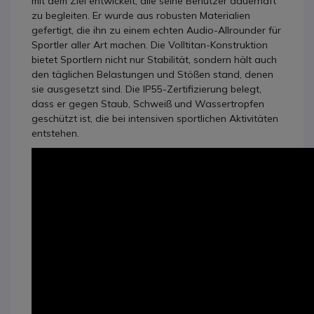
mit dem Ziel entwickelt, alle seine Benutzer dauerhaft
zu begleiten. Er wurde aus robusten Materialien
gefertigt, die ihn zu einem echten Audio-Allrounder für
Sportler aller Art machen. Die Volltitan-Konstruktion
bietet Sportlern nicht nur Stabilität, sondern hält auch
den täglichen Belastungen und Stößen stand, denen
sie ausgesetzt sind. Die IP55-Zertifizierung belegt,
dass er gegen Staub, Schweiß und Wassertropfen
geschützt ist, die bei intensiven sportlichen Aktivitäten
entstehen.