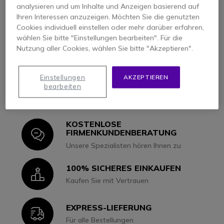
Motorola Funkgeräte
Digitales funkgerät
analysieren und um Inhalte und Anzeigen basierend auf
Ihren Interessen anzuzeigen. Möchten Sie die genutzten
Militärische funkgeräte
Ohrhörer funkgerät
Cookies individuell einstellen oder mehr darüber erfahren,
Funkgerät wasserdicht
Wasserdichte funkgeräte
wählen Sie bitte "Einstellungen bearbeiten". Für die
Nutzung aller Cookies, wählen Sie bitte "Akzeptieren".
Gehörschutz-Headset für Funkgeräte
Jabra evolve2 30 se ms stereo
Mini Bluetooth Kopfhörer
Einstellungen
AKZEPTIEREN
Peltor helme
bearbeiten
KOSTENLOSE
Icon
FIRMENKUNDENBERATUNG
Unsere Spezialisten hören Ihnen zu
100% SICHERES EINKAUFEN
Icon
Kaufen Sie mit Vertrauen
EXPRESS-LIEFERUNG
Icon
Für alle Bestellungen