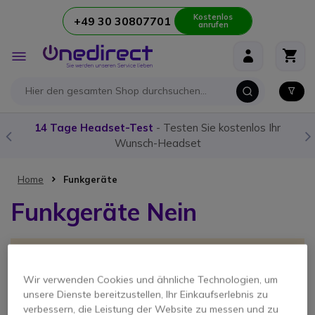
Kostenlos
+49 30 30807701
anrufen
Zum Inhalt springen
Navigation
umschalten
14 Tage Headset-Test
- Testen Sie kostenlos Ihr
Wunsch-Headset
Home
Funkgeräte
Funkgeräte Nein
Leider können wir keine passenden Produkte zu ihrer
Auswahl finden.
Wir verwenden Cookies und ähnliche Technologien, um
Unsere Empfehlung
unsere Dienste bereitzustellen, Ihr Einkaufserlebnis zu
verbessern, die Leistung der Website zu messen und zu