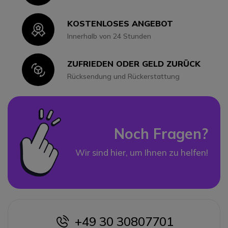
KOSTENLOSES ANGEBOT
Icon
Innerhalb von 24 Stunden
ZUFRIEDEN ODER GELD ZURÜCK
Icon
Rücksendung und Rückerstattung
Noch Fragen?
Wir sind hier, um Ihnen zu helfen!
+49 30 30807701
icon