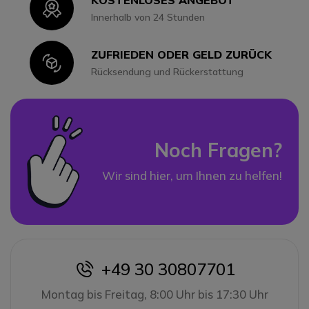
KOSTENLOSES ANGEBOT
Icon
Innerhalb von 24 Stunden
ZUFRIEDEN ODER GELD ZURÜCK
Icon
Rücksendung und Rückerstattung
Noch Fragen?
Wir sind hier, um Ihnen zu helfen!
+49 30 30807701
icon
Montag bis Freitag, 8:00 Uhr bis 17:30 Uhr