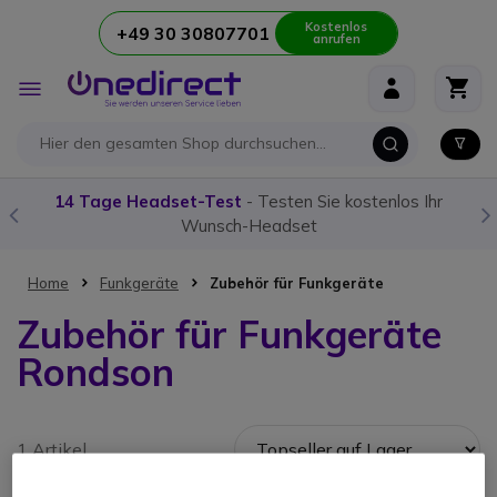
Kostenlos
+49 30 30807701
anrufen
Zum Inhalt springen
Navigation
umschalten
14 Tage Headset-Test
- Testen Sie kostenlos Ihr
Wunsch-Headset
Home
Funkgeräte
Zubehör für Funkgeräte
Zubehör für Funkgeräte
Rondson
1 Artikel