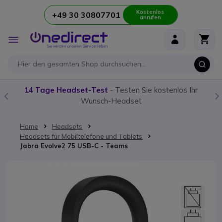
Kostenlos
+49 30 30807701
anrufen
Zum Inhalt springen
Navigation
umschalten
Tage Headset-Test
- Testen Sie kostenlos Ihr
Unser
Funk
Wunsch-Headset
Home
Headsets
Headsets für Mobiltelefone und Tablets
Jabra Evolve2 75 USB-C - Teams
Zum Ende der Bildgalerie springen