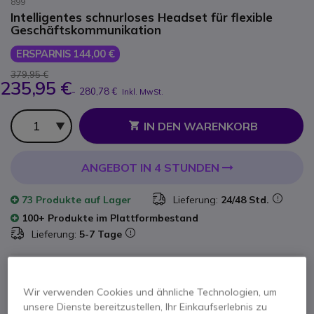
899
Intelligentes schnurloses Headset für flexible
Geschäftskommunikation
ERSPARNIS 144,00 €
379,95 €
235,95 €
-
280,78 €
Inkl. MwSt.
Anzahl
IN DEN WARENKORB
ANGEBOT IN 4 STUNDEN
73 Produkte
auf Lager
Lieferung:
24/48 Std.
100+ Produkte im Plattformbestand
Lieferung:
5-7 Tage
2 Jahre
Herstellergarantie
Wir verwenden Cookies und ähnliche Technologien, um
unsere Dienste bereitzustellen, Ihr Einkaufserlebnis zu