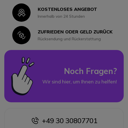
KOSTENLOSES ANGEBOT
Icon
Innerhalb von 24 Stunden
ZUFRIEDEN ODER GELD ZURÜCK
Icon
Rücksendung und Rückerstattung
Noch Fragen?
Wir sind hier, um Ihnen zu helfen!
+49 30 30807701
icon