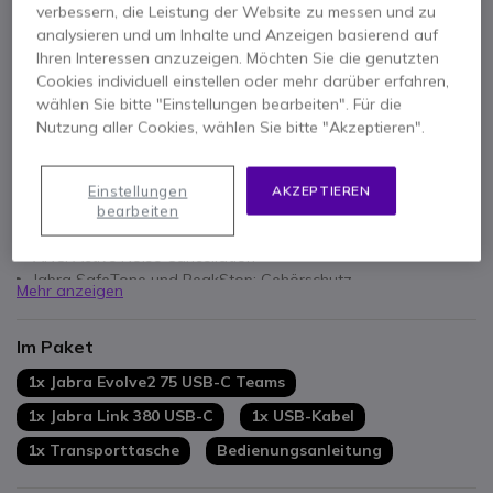
verbessern, die Leistung der Website zu messen und zu
analysieren und um Inhalte und Anzeigen basierend auf
Ihren Interessen anzuzeigen. Möchten Sie die genutzten
Cookies individuell einstellen oder mehr darüber erfahren,
wählen Sie bitte "Einstellungen bearbeiten". Für die
Nutzung aller Cookies, wählen Sie bitte "Akzeptieren".
Hauptmerkmale
Kabelloses Stereo-Headset für PC/Mac, Handy und Tablet
Einstellungen
AKZEPTIEREN
Ultra-HD Full-Duplex Audio
bearbeiten
8-Mikrofon-MEMS-Array: 4 analog + 4 digital
ANC: Active Noise Cancellation
Jabra SafeTone und PeakStop: Gehörschutz
Mehr anzeigen
25 Stunden Sprechzeit und 36 Stunden Hörgenuss
Speicher für bis zu 8 verschiedene Geräte
Im Paket
Konnektivität: USB-C (Dongle); Bluetooth 5.2
Optimiert für Microsoft Teams
1x Jabra Evolve2 75 USB-C Teams
1x Jabra Link 380 USB-C
1x USB-Kabel
1x Transporttasche
Bedienungsanleitung