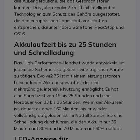
alle Außengeräusche, die das Gespräch stören
könnten. Das Jabra Evolve2 75 ist mit intelligenten
Technologien zum Schutz des Gehörs ausgestattet,
die den europäischen Lärmschutzvorschriften
entsprechen, darunter Jabra SafeTone, PeakStop und
G616.
Akkulaufzeit bis zu 25 Stunden
und Schnellladung
Das High-Performance-Headset wurde entwickelt, um
jedem die Sicherheit zu geben, seine täglichen Anrufe
zu tätigen. Evolve2 75 ist mit einem leistungsstarken
Lithium-Ionen-Akku ausgestattet, der eine
mehrstündige, intensive Nutzung ermöglicht. Es hat
eine Sprechzeit von 19 bis 25 Stunden und eine
Hördauer von 33 bis 36 Stunden. Wenn der Akku leer
ist, dauert es etwa 160 Minuten, bis er wieder
vollständig aufgeladen ist. Im Notfall können Sie eine
Schnellladung durchführen, die den Akku in nur 35
Minuten auf 30% und in 70 Minuten auf 60% auflädt.
LED-Anzeige für