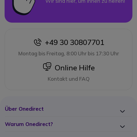
Wir sind hier, um Ihnen zu helfen!
+49 30 30807701
icon
Montag bis Freitag, 8:00 Uhr bis 17:30 Uhr
icon
Online Hilfe
Kontakt und FAQ
Über Onedirect
Warum Onedirect?