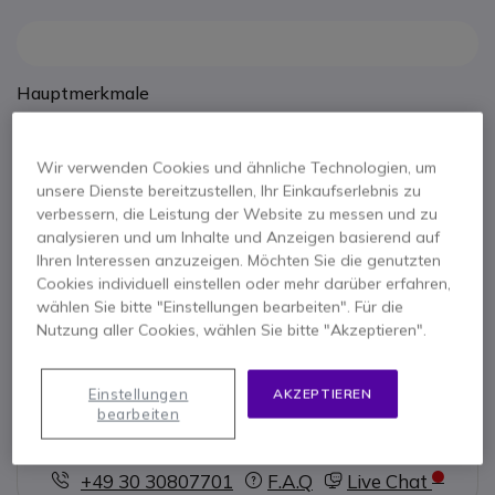
Hauptmerkmale
360°-Rundumsicht
für vollständige Raumabdeckung ohne
tote Winkel
Wir verwenden Cookies und ähnliche Technologien, um
4K-Videoqualität
für klare und detailreiche Meetings
unsere Dienste bereitzustellen, Ihr Einkaufserlebnis zu
Integrierte Mikrofone
mit Raumabdeckung für natürliche
verbessern, die Leistung der Website zu messen und zu
Sprachaufnahme
Mehr anzeigen
analysieren und um Inhalte und Anzeigen basierend auf
Plug & Play über USB
für einfache Installation
Ihren Interessen anzuzeigen. Möchten Sie die genutzten
Automatische Sprechererkennung
für dynamische
Cookies individuell einstellen oder mehr darüber erfahren,
Im Paket
Bildanpassung
wählen Sie bitte "Einstellungen bearbeiten". Für die
Kompaktes Design
ideal für kleine und mittlere
RXVCam360 Kameraeinheit
USB-Kabel
Nutzung aller Cookies, wählen Sie bitte "Akzeptieren".
Konferenzräume
Netzteil
Tischhalterung
Schnellstartanleitung
Einstellungen
AKZEPTIEREN
bearbeiten
Kontaktieren Sie uns -
Kostenlos anrufen
+49 30 30807701
F.A.Q
Live Chat