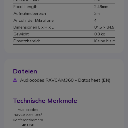
Focal Length
2.49mm
Aufnahmebereich
3m
Anzahl der Mikrofone
4
Dimensionen L x H x D
84.5 × 84.5 × 274
Gewicht
0.8 kg
Einsatzbereich
Kleine bis mittler
Dateien
Audiocodes RXVCAM360 - Datasheet (EN)
Technische Merkmale
Audiocodes
RXVCAM360 360°
Konferenzkamera
4K USB