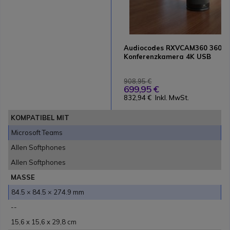
Audiocodes RXVCAM360 360°
Konferenzkamera 4K USB
908,95 €
699,95 €
832,94 €
Inkl. MwSt.
KOMPATIBEL MIT
Microsoft Teams
Allen Softphones
Allen Softphones
MASSE
84.5 × 84.5 × 274.9 mm
--
15,6 x 15,6 x 29,8 cm