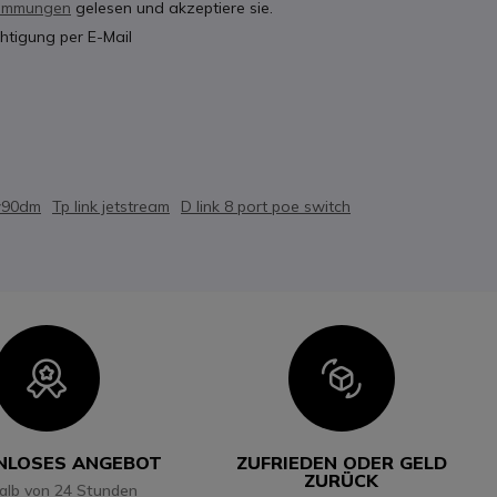
timmungen
gelesen und akzeptiere sie.
htigung per E-Mail
w90dm
Tp link jetstream
D link 8 port poe switch
Icon
Icon
NLOSES ANGEBOT
ZUFRIEDEN ODER GELD
ZURÜCK
halb von 24 Stunden