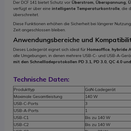
Der DCF 141 bietet Schutz vor
Überstrom, Überspannung, Ü
verfügt er über eine
intelligente Temperaturkontrolle
, die
überschreitet.
Diese Funktionen erhöhen die Sicherheit bei längerer Nutzu
Zeit angeschlossen bleiben.
Anwendungsbereiche und Kompatibili
Dieses Ladegerät eignet sich ideal für
Homeoffice
,
hybride A
alle Umgebungen, in denen mehrere USB-C- und USB-A-Geräte
mit den Schnellladeprotokollen PD 3.1, PD 3.0, QC 4.0 un
Technische Daten:
Produkttyp
GaN-Ladegerät
Maximale Gesamtleistung
140 W
USB-C-Ports
3
USB-A-Ports
1
USB-C1
Bis zu 140 W
USB-C2
Bis zu 140 W