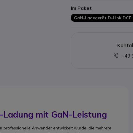
GaN-Technologie: hohe Leist
Im Paket
Thermomanagement
Intelligente Leistungsverteilu
GaN-Ladegerät D-Link DCF 
Erweiterter Schutz gegen Üb
Überhitzung und Kurzschlüss
Ideal für Büro, Homeoffice u
Kontak
+49 
e-Ladung mit GaN-Leistung
für professionelle Anwender entwickelt wurde, die mehrere