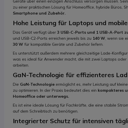
Geräte über einen einzigen Anschluss versorgen müssen. Sei
zu einer praktischen Lösung für Homeoffice, hybride Büros, 
Smartphone und Zubehör.
Hohe Leistung für Laptops und mobil
Das Gerät verfügt über
3 USB-C-Ports und 1 USB-A-Port zu
und USB-C2-Ports erreichen jeweils bis zu
140 W
, wenn sie 
30 W
für kompatible Geräte und Zubehör liefern.
Es unterstützt außerdem mehrere gleichzeitige Lade-Konfigura
was es ideal für Anwender macht, die mit zwei Laptops oder
arbeiten.
GaN-Technologie für effizienteres La
Die
GaN-Technologie
ermöglicht es, mehr Leistung auf kle
zu optimieren. In der Praxis bedeutet dies ein
kompakteres un
Homeoffice oder unterwegs.
Es ist eine ideale Lösung für Fachkräfte, die eine stabile St
auf dem Schreibtisch zu benötigen.
Integrierter Schutz für intensiven tägl