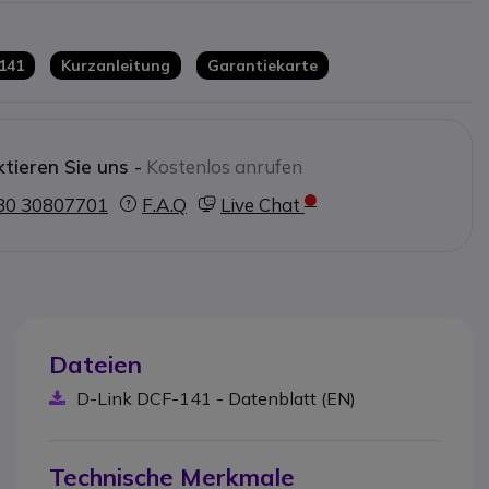
ung und verbessertes
ng je nach Gerätetyp
141
Kurzanleitung
Garantiekarte
erstrom, Überspannung, Überladung,
e
nd gemeinsam genutzte Arbeitsplätze
tieren Sie uns -
Kostenlos anrufen
30 30807701
F.A.Q
Live Chat
Dateien
D-Link DCF-141 - Datenblatt (EN)
Technische Merkmale