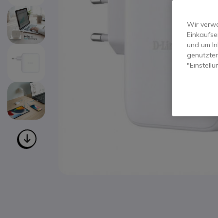
Wir verwe
Einkaufse
und um In
genutzten
"Einstell
Zum Anfang der Bildgalerie springen