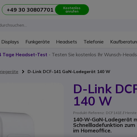
Kostenlos
+49 30 30807701
anrufen
 Displays
Funkgeräte
Headsets
Telefonie
Kaufberatu
4 Tage Headset-Test
- Testen Sie kostenlos Ihr Wunsch-Heads
riegeräte
D-Link DCF-141 GaN-Ladegerät 140 W
D-Link DC
140 W
Produkt-Referenz: DCF141E // Herste
140-W-GaN-Ladegerät mi
Schnellladefunktion zum
im Homeoffice.