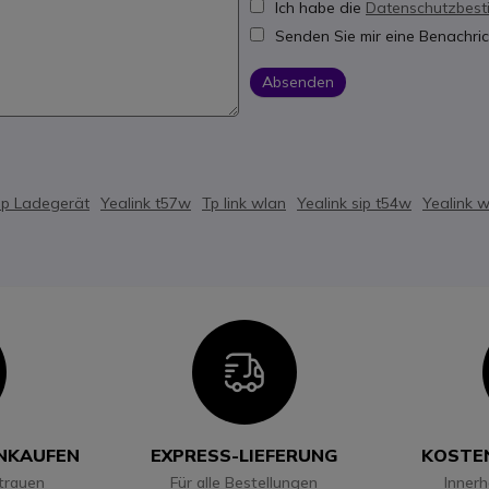
Ich habe die
Datenschutzbes
Senden Sie mir eine Benachric
Absenden
op Ladegerät
Yealink t57w
Tp link wlan
Yealink sip t54w
Yealink 
con
Icon
INKAUFEN
EXPRESS-LIEFERUNG
KOSTE
trauen
Für alle Bestellungen
Inner