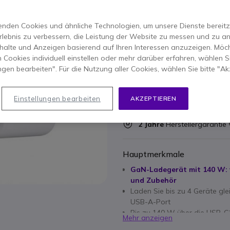
ERSPARNIS 11,00 €
79,15 €
nden Cookies und ähnliche Technologien, um unsere Dienste bereitzus
67,95 €
-
80,86 €
Inkl. MwSt.
rlebnis zu verbessern, die Leistung der Website zu messen und zu an
halte und Anzeigen basierend auf Ihren Interessen anzuzeigen. Möch
Anzahl
 Cookies individuell einstellen oder mehr darüber erfahren, wählen Si
IN DEN
ungen bearbeiten". Für die Nutzung aller Cookies, wählen Sie bitte "Ak
Nicht lieferbar
26 Produkte im Plattformb
Einstellungen bearbeiten
AKZEPTIEREN
2 Jahre
Herstellergarantie
Hauptmerkmale
GaN-Ladegerät mit 140 W: 
und Zubehör
Laden Sie bis zu 4 Geräte gl
USB-A-Port
Bis zu 140 W über die USB-C
Mehr anzeigen
3.1 und QC 4.0