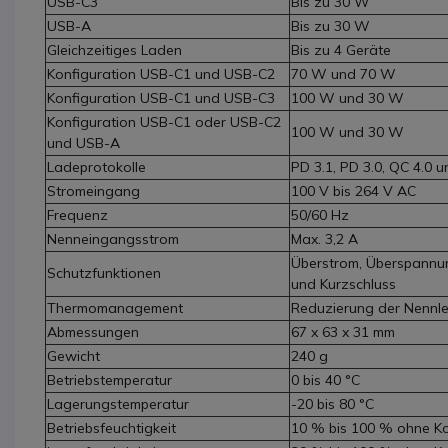
USB-C3
Bis zu 30 W
USB-A
Bis zu 30 W
Gleichzeitiges Laden
Bis zu 4 Geräte
Konfiguration USB-C1 und USB-C2
70 W und 70 W
Konfiguration USB-C1 und USB-C3
100 W und 30 W
Konfiguration USB-C1 oder USB-C2
100 W und 30 W
und USB-A
Ladeprotokolle
PD 3.1, PD 3.0, QC 4.0 
Stromeingang
100 V bis 264 V AC
Frequenz
50/60 Hz
Nenneingangsstrom
Max. 3,2 A
Überstrom, Überspannun
Schutzfunktionen
und Kurzschluss
Thermomanagement
Reduzierung der Nennle
Abmessungen
67 x 63 x 31 mm
Gewicht
240 g
Betriebstemperatur
0 bis 40 °C
Lagerungstemperatur
-20 bis 80 °C
Betriebsfeuchtigkeit
10 % bis 100 % ohne K