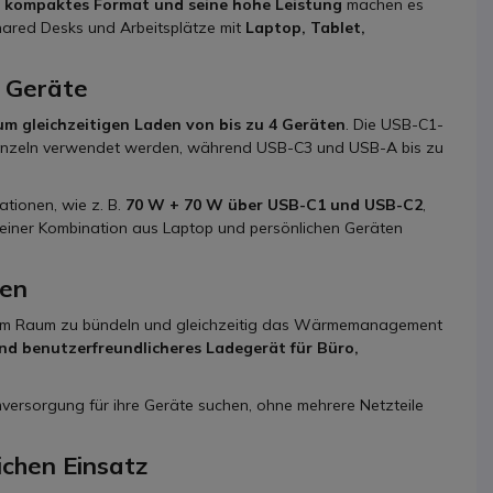
n
kompaktes Format und seine hohe Leistung
machen es
Shared Desks und Arbeitsplätze mit
Laptop, Tablet,
e Geräte
m gleichzeitigen Laden von bis zu 4 Geräten
. Die USB-C1-
einzeln verwendet werden, während USB-C3 und USB-A bis zu
tionen, wie z. B.
70 W + 70 W über USB-C1 und USB-C2
,
 einer Kombination aus Laptop und persönlichen Geräten
den
inem Raum zu bündeln und gleichzeitig das Wärmemanagement
d benutzerfreundlicheres Ladegerät für Büro,
romversorgung für ihre Geräte suchen, ohne mehrere Netzteile
ichen Einsatz