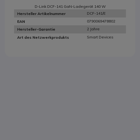
D-Link DCF-141 GaN-Ladegerät 140 W
DCF-141/E
Hersteller Artikelnummer
0790069478802
EAN
2 Jahre
Hersteller-Garantie
Smart Devices
Art des Netzwerkprodukts