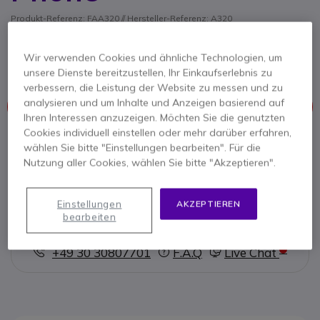
Produkt-Referenz: FAA320 // Hersteller-Referenz: A320
High-End-IP-Telefon für Unternehmen auf Android
9.0 OS Basis und intelligenter und reibungsloser
Wir verwenden Cookies und ähnliche Technologien, um
Touch Bedienung
unsere Dienste bereitzustellen, Ihr Einkaufserlebnis zu
verbessern, die Leistung der Website zu messen und zu
analysieren und um Inhalte und Anzeigen basierend auf
Dieses Produkt wird nicht mehr hergestellt
Ihren Interessen anzuzeigen. Möchten Sie die genutzten
Cookies individuell einstellen oder mehr darüber erfahren,
Hier finden Sie eine Übersicht ähnlicher Produkte.
wählen Sie bitte "Einstellungen bearbeiten". Für die
Nutzung aller Cookies, wählen Sie bitte "Akzeptieren".
Ähnliche Produkte prüfen
Einstellungen
AKZEPTIEREN
bearbeiten
Kontaktieren Sie uns -
Kostenlos anrufen
+49 30 30807701
F.A.Q
Live Chat