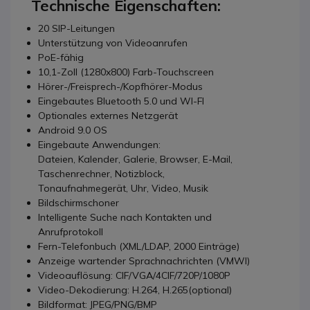
Technische Eigenschaften:
20 SIP-Leitungen
Unterstützung von Videoanrufen
PoE-fähig
10,1-Zoll (1280x800) Farb-Touchscreen
Hörer-/Freisprech-/Kopfhörer-Modus
Eingebautes Bluetooth 5.0 und WI-FI
Optionales externes Netzgerät
Android 9.0 OS
Eingebaute Anwendungen:
Dateien, Kalender, Galerie, Browser, E-Mail,
Taschenrechner, Notizblock,
Tonaufnahmegerät, Uhr, Video, Musik
Bildschirmschoner
Intelligente Suche nach Kontakten und
Anrufprotokoll
Fern-Telefonbuch (XML/LDAP, 2000 Einträge)
Anzeige wartender Sprachnachrichten (VMWI)
Videoauflösung: CIF/VGA/4CIF/720P/1080P
Video-Dekodierung: H.264, H.265(optional)
Bildformat: JPEG/PNG/BMP