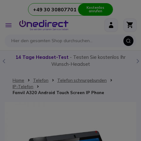
Kostenlos
+49 30 30807701
anrufen
Zum Inhalt springen
Navigation
umschalten
14 Tage Headset-Test
- Testen Sie kostenlos Ihr
Wunsch-Headset
Home
Telefon
Telefon schnurgebunden
IP-Telefon
Fanvil A320 Android Touch Screen IP Phone
Zum Ende der Bildgalerie springen