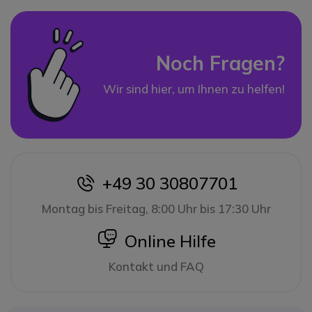
Noch Fragen?
Wir sind hier, um Ihnen zu helfen!
+49 30 30807701
icon
Montag bis Freitag, 8:00 Uhr bis 17:30 Uhr
icon
Online Hilfe
Kontakt und FAQ