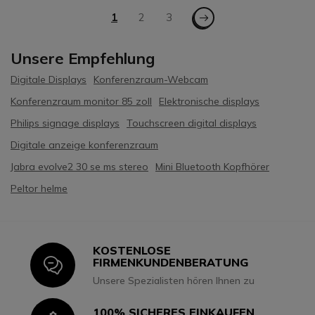
Seite
Seite - Weiter
Sie lesen gerade die Seite
1
Seite
2
Seite
3
Unsere Empfehlung
Digitale Displays
Konferenzraum-Webcam
Konferenzraum monitor 85 zoll
Elektronische displays
Philips signage displays
Touchscreen digital displays
Digitale anzeige konferenzraum
Jabra evolve2 30 se ms stereo
Mini Bluetooth Kopfhörer
Peltor helme
KOSTENLOSE
Icon
FIRMENKUNDENBERATUNG
Unsere Spezialisten hören Ihnen zu
100% SICHERES EINKAUFEN