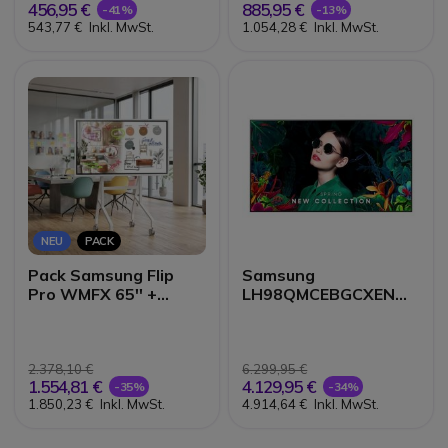
456,95 €
885,95 €
-41%
-13%
543,77 €
Inkl. MwSt.
1.054,28 €
Inkl. MwSt.
NEU
PACK
Pack Samsung Flip
Samsung
Pro WMFX 65'' +
LH98QMCEBGCXEN
mobiler Ständer von
Signage-Display 98"
Neomounts
2.378,10 €
6.299,95 €
1.554,81 €
4.129,95 €
-35%
-34%
1.850,23 €
Inkl. MwSt.
4.914,64 €
Inkl. MwSt.