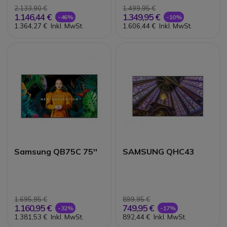
2.133,90 €
1.499,95 €
1.146,44 €
1.349,95 €
-46%
-10%
1.364,27 €
Inkl. MwSt.
1.606,44 €
Inkl. MwSt.
Samsung QB75C 75''
SAMSUNG QHC43
1.695,95 €
899,95 €
1.160,95 €
749,95 €
-32%
-17%
1.381,53 €
Inkl. MwSt.
892,44 €
Inkl. MwSt.