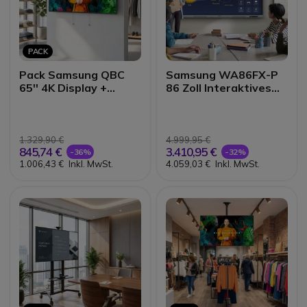
PACK
Pack Samsung QBC
Samsung WA86FX-P
65'' 4K Display +
86 Zoll Interaktives
Wandhalterung
Display 4K
1.329,90 €
4.999,95 €
845,74 €
3.410,95 €
-36%
-32%
1.006,43 €
Inkl. MwSt.
4.059,03 €
Inkl. MwSt.