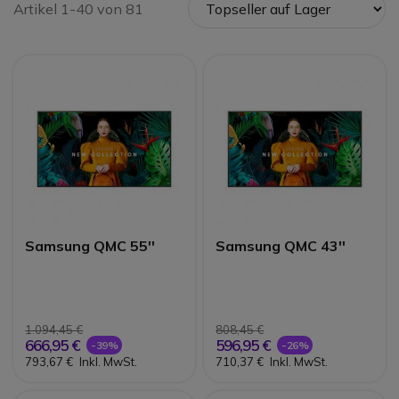
Artikel 1-40 von 81
Samsung QMC 55''
Samsung QMC 43''
1.094,45 €
808,45 €
666,95 €
596,95 €
-39%
-26%
793,67 €
Inkl. MwSt.
710,37 €
Inkl. MwSt.