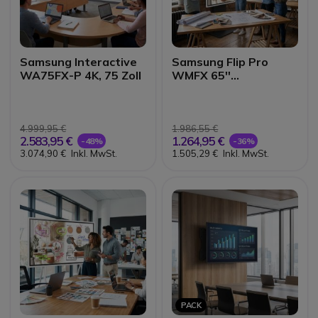
Samsung Interactive
Samsung Flip Pro
WA75FX-P 4K, 75 Zoll
WMFX 65''
Interaktives 4K-
Display
4.999,95 €
1.986,55 €
2.583,95 €
1.264,95 €
-48%
-36%
3.074,90 €
Inkl. MwSt.
1.505,29 €
Inkl. MwSt.
PACK