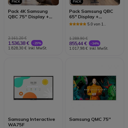
PACK
PACK
Pack 4K Samsung
Pack Samsung QBC
QBC 75'' Display +
65" Display +
beweglicher Standfuß
Wandhalterung
5.0 von 1
Vision VFM-F26
Neomounts FPMA-
Rezensionen
C340BLACK
2.161,20 €
1.289,90 €
1.536,38 €
855,44 €
-29%
-34%
1.828,30 €
Inkl. MwSt.
1.017,98 €
Inkl. MwSt.
Samsung Interactive
Samsung QMC 75''
WA75F