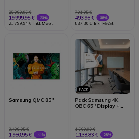
25.999,95 €
791,95 €
19.999,95 €
493,95 €
-23%
-38%
23.799,94 €
Inkl. MwSt.
587,80 €
Inkl. MwSt.
PACK
Samsung QMC 85''
Pack Samsung 4K
QBC 65'' Display +
beweglicher Standfuß
Vision VFM-F22
3.499,05 €
1.569,90 €
1.950,95 €
1.133,83 €
-44%
-28%