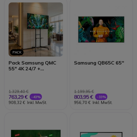
PACK
Pack Samsung QMC
Samsung QB65C 65''
55" 4K 24/7 +
Neomounts FL50-
550BL1
1.329,40 €
1.199,95 €
763,29 €
803,95 €
-43%
-33%
908,32 €
Inkl. MwSt.
956,70 €
Inkl. MwSt.