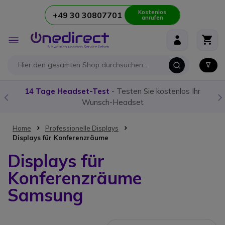
Kostenlos
+49 30 30807701
anrufen
Zum Inhalt springen
Navigation
umschalten
t-Test
- Testen Sie kostenlos Ihr
Unser
Funkgerät-Guide
Wunsch-Headset
Home
Professionelle Displays
Displays für Konferenzräume
Displays für
Konferenzräume
Samsung