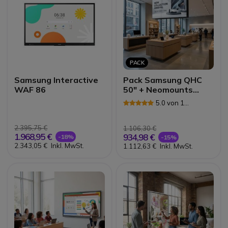
PACK
Samsung Interactive
Pack Samsung QHC
WAF 86
50" + Neomounts
FPMA-C340BLACK
5.0 von 1
Rezensionen
2.395,75 €
1.106,30 €
1.968,95 €
934,98 €
-18%
-15%
2.343,05 €
Inkl. MwSt.
1.112,63 €
Inkl. MwSt.