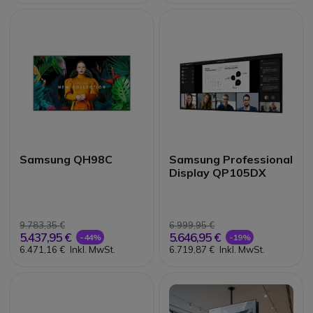
Samsung QH98C
Samsung Professional
Display QP105DX
9.783,35 €
6.999,95 €
5.437,95 €
5.646,95 €
-44%
-19%
6.471,16 €
Inkl. MwSt.
6.719,87 €
Inkl. MwSt.