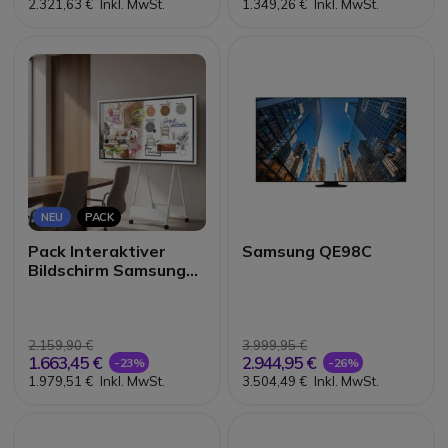
2.321,63 €
Inkl. MwSt.
1.349,26 €
Inkl. MwSt.
NEU
PACK
Pack Interaktiver
Samsung QE98C
Bildschirm Samsung
Flip Pro WMFX 55'' +
Rollständer
2.159,90 €
3.999,95 €
1.663,45 €
2.944,95 €
-23%
-26%
1.979,51 €
Inkl. MwSt.
3.504,49 €
Inkl. MwSt.