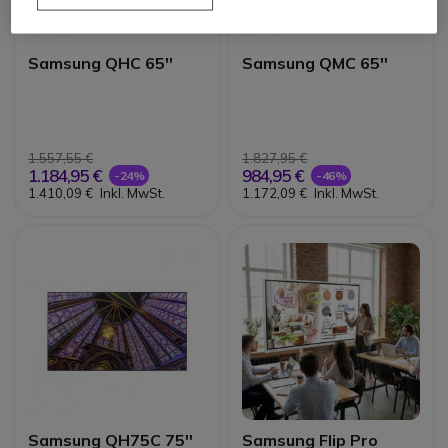
Samsung QHC 65''
Samsung QMC 65''
1.557,55 €
1.827,95 €
1.184,95 €
984,95 €
-24%
-46%
1.410,09 €
Inkl. MwSt.
1.172,09 €
Inkl. MwSt.
Samsung QH75C 75''
Samsung Flip Pro