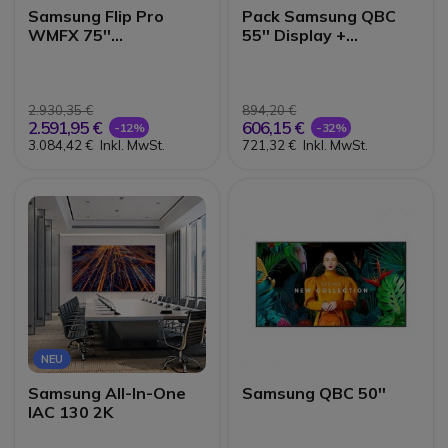
Samsung Flip Pro
Pack Samsung QBC
WMFX 75''
55'' Display +
Interaktives 4K-
Wandhalterung
Display
Vision VFM-W2X2TV2
2.930,35 €
894,20 €
2.591,95 €
606,15 €
-12%
-32%
3.084,42 €
Inkl. MwSt.
721,32 €
Inkl. MwSt.
NEU
Samsung All-In-One
Samsung QBC 50''
IAC 130 2K