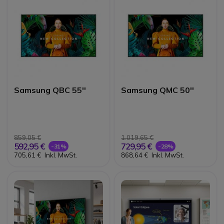
Samsung QBC 55''
Samsung QMC 50''
859,05 €
1.019,65 €
592,95 €
729,95 €
-31%
-28%
705,61 €
Inkl. MwSt.
868,64 €
Inkl. MwSt.