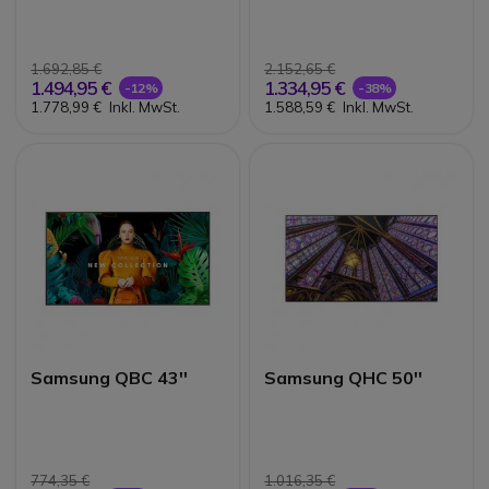
1.692,85 €
2.152,65 €
1.494,95 €
1.334,95 €
-12%
-38%
1.778,99 €
Inkl. MwSt.
1.588,59 €
Inkl. MwSt.
Samsung QBC 43''
Samsung QHC 50''
774,35 €
1.016,35 €