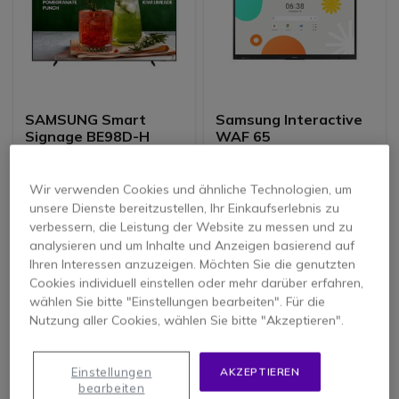
SAMSUNG Smart
Samsung Interactive
Signage BE98D-H
WAF 65
Wir verwenden Cookies und ähnliche Technologien, um
2.985,35 €
1.260,55 €
unsere Dienste bereitzustellen, Ihr Einkaufserlebnis zu
2.019,95 €
1.154,95 €
-32%
-8%
verbessern, die Leistung der Website zu messen und zu
2.403,74 €
Inkl. MwSt.
1.374,39 €
Inkl. MwSt.
analysieren und um Inhalte und Anzeigen basierend auf
Ihren Interessen anzuzeigen. Möchten Sie die genutzten
Cookies individuell einstellen oder mehr darüber erfahren,
wählen Sie bitte "Einstellungen bearbeiten". Für die
Nutzung aller Cookies, wählen Sie bitte "Akzeptieren".
Einstellungen
AKZEPTIEREN
bearbeiten