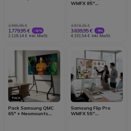
WMFX 85''
Interaktives 4K-
Display
2.995,95 €
3.974,25 €
1.779,95 €
3.639,95 €
-41%
-8%
2.118,14 €
Inkl. MwSt.
4.331,54 €
Inkl. MwSt.
PACK
Pack Samsung QMC
Samsung Flip Pro
65" + Neomounts
WMFX 55''
FL50-525BL1
Interaktives 4K-
Display